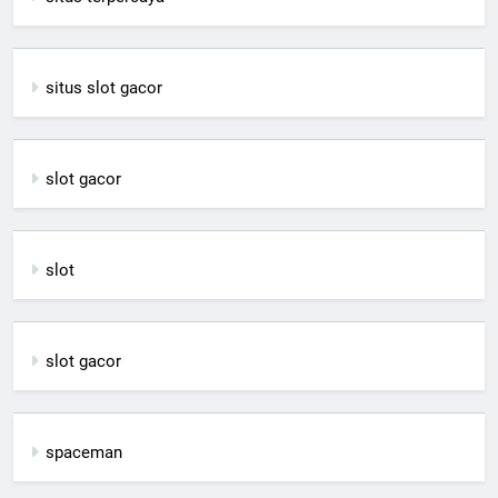
situs slot gacor
slot gacor
slot
slot gacor
spaceman