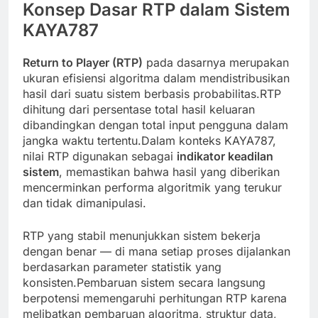
Konsep Dasar RTP dalam Sistem
KAYA787
Return to Player (RTP)
pada dasarnya merupakan
ukuran efisiensi algoritma dalam mendistribusikan
hasil dari suatu sistem berbasis probabilitas.RTP
dihitung dari persentase total hasil keluaran
dibandingkan dengan total input pengguna dalam
jangka waktu tertentu.Dalam konteks KAYA787,
nilai RTP digunakan sebagai
indikator keadilan
sistem
, memastikan bahwa hasil yang diberikan
mencerminkan performa algoritmik yang terukur
dan tidak dimanipulasi.
RTP yang stabil menunjukkan sistem bekerja
dengan benar — di mana setiap proses dijalankan
berdasarkan parameter statistik yang
konsisten.Pembaruan sistem secara langsung
berpotensi memengaruhi perhitungan RTP karena
melibatkan pembaruan algoritma, struktur data,