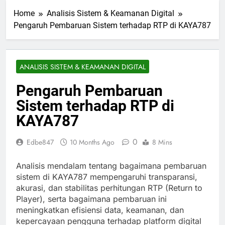
Home
Analisis Sistem & Keamanan Digital
Pengaruh Pembaruan Sistem terhadap RTP di KAYA787
ANALISIS SISTEM & KEAMANAN DIGITAL
Pengaruh Pembaruan
Sistem terhadap RTP di
KAYA787
0
Edbe847
10 Months Ago
8 Mins
Analisis mendalam tentang bagaimana pembaruan
sistem di KAYA787 mempengaruhi transparansi,
akurasi, dan stabilitas perhitungan RTP (Return to
Player), serta bagaimana pembaruan ini
meningkatkan efisiensi data, keamanan, dan
kepercayaan pengguna terhadap platform digital