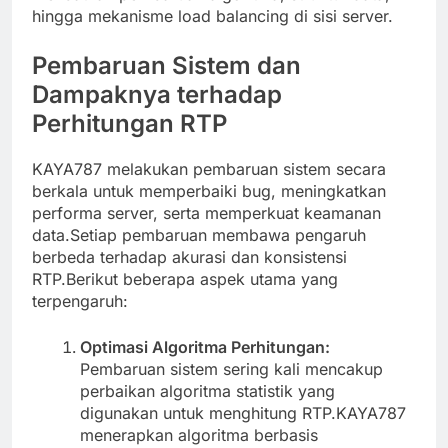
hingga mekanisme load balancing di sisi server.
Pembaruan Sistem dan
Dampaknya terhadap
Perhitungan RTP
KAYA787 melakukan pembaruan sistem secara
berkala untuk memperbaiki bug, meningkatkan
performa server, serta memperkuat keamanan
data.Setiap pembaruan membawa pengaruh
berbeda terhadap akurasi dan konsistensi
RTP.Berikut beberapa aspek utama yang
terpengaruh:
Optimasi Algoritma Perhitungan:
Pembaruan sistem sering kali mencakup
perbaikan algoritma statistik yang
digunakan untuk menghitung RTP.KAYA787
menerapkan algoritma berbasis