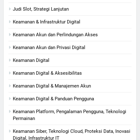
Judi Slot, Strategi Lanjutan
Keamanan & Infrastruktur Digital
Keamanan Akun dan Perlindungan Akses
Keamanan Akun dan Privasi Digital
Keamanan Digital
Keamanan Digital & Aksesibilitas
Keamanan Digital & Manajemen Akun
Keamanan Digital & Panduan Pengguna
Keamanan Platform, Pengalaman Pengguna, Teknologi
Permainan
Keamanan Siber, Teknologi Cloud, Proteksi Data, Inovasi
Digital, Infrastruktur IT