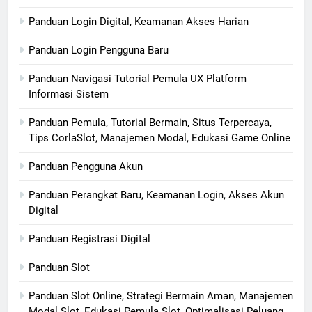
Panduan Login Digital, Keamanan Akses Harian
Panduan Login Pengguna Baru
Panduan Navigasi Tutorial Pemula UX Platform
Informasi Sistem
Panduan Pemula, Tutorial Bermain, Situs Terpercaya,
Tips CorlaSlot, Manajemen Modal, Edukasi Game Online
Panduan Pengguna Akun
Panduan Perangkat Baru, Keamanan Login, Akses Akun
Digital
Panduan Registrasi Digital
Panduan Slot
Panduan Slot Online, Strategi Bermain Aman, Manajemen
Modal Slot, Edukasi Pemula Slot, Optimalisasi Peluang