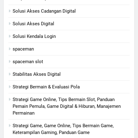
Solusi Akses Cadangan Digital
Solusi Akses Digital
Solusi Kendala Login
spaceman
spaceman slot
Stabilitas Akses Digital
Strategi Bermain & Evaluasi Pola
Strategi Game Online, Tips Bermain Slot, Panduan
Pemain Pemula, Game Digital & Hiburan, Manajemen
Permainan
Strategi Game, Game Online, Tips Bermain Game,
Keterampilan Gaming, Panduan Game