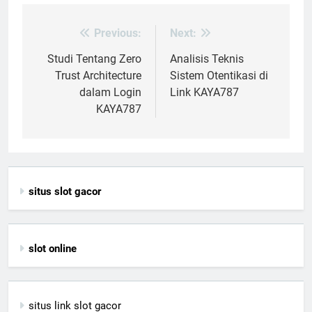
Previous:
Next:
Post
navigation
Studi Tentang Zero
Analisis Teknis
Trust Architecture
Sistem Otentikasi di
dalam Login
Link KAYA787
KAYA787
situs slot gacor
slot online
situs link slot gacor