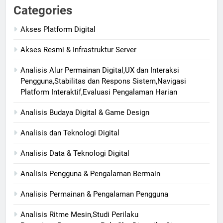
Categories
Akses Platform Digital
Akses Resmi & Infrastruktur Server
Analisis Alur Permainan Digital,UX dan Interaksi
Pengguna,Stabilitas dan Respons Sistem,Navigasi
Platform Interaktif,Evaluasi Pengalaman Harian
Analisis Budaya Digital & Game Design
Analisis dan Teknologi Digital
Analisis Data & Teknologi Digital
Analisis Pengguna & Pengalaman Bermain
Analisis Permainan & Pengalaman Pengguna
Analisis Ritme Mesin,Studi Perilaku