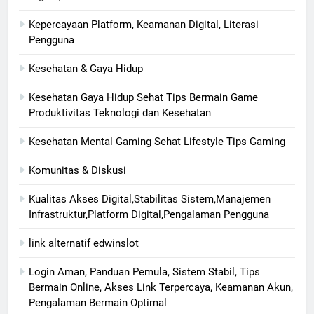
Kepercayaan Platform, Keamanan Digital, Literasi
Pengguna
Kesehatan & Gaya Hidup
Kesehatan Gaya Hidup Sehat Tips Bermain Game
Produktivitas Teknologi dan Kesehatan
Kesehatan Mental Gaming Sehat Lifestyle Tips Gaming
Komunitas & Diskusi
Kualitas Akses Digital,Stabilitas Sistem,Manajemen
Infrastruktur,Platform Digital,Pengalaman Pengguna
link alternatif edwinslot
Login Aman, Panduan Pemula, Sistem Stabil, Tips
Bermain Online, Akses Link Terpercaya, Keamanan Akun,
Pengalaman Bermain Optimal