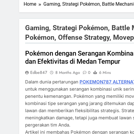
Home
Gaming, Strategi Pokémon, Battle Mechani
Gaming, Strategi Pokémon, Battle 
Pokémon, Offense Strategy, Movep
Pokémon dengan Serangan Kombinasi
dan Efektivitas di Medan Tempur
Edbe847
8 Months Ago
0
6 Mins
Dalam dunia pertarungan
POKEMON787 ALTERNA
untuk menggunakan serangan kombinasi unik serin
penentu kemenangan. Pokémon yang memiliki movep
kombinasi tipe serangan yang jarang ditemukan da
lawan dan memberikan fleksibilitas strategis. Strate
meningkatkan damage, tetapi juga membuat lawan 
pergerakan tim Anda.
Artikel ini membahas Pokémon dengan serangan ko