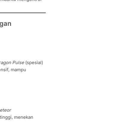
ngan
ragon Pulse
(spesial)
ensif, mampu
eteor
tinggi, menekan