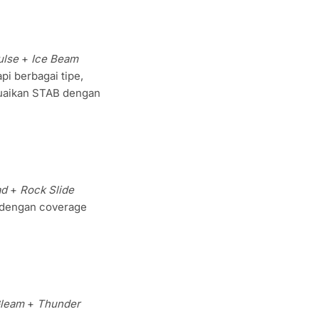
ulse
+
Ice Beam
i berbagai tipe,
aikan STAB dengan
ad
+
Rock Slide
 dengan coverage
Gleam
+
Thunder