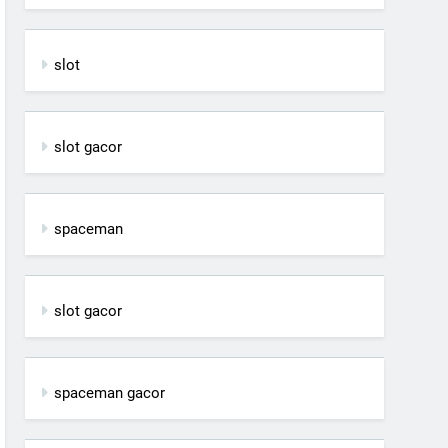
slot
slot gacor
spaceman
slot gacor
spaceman gacor