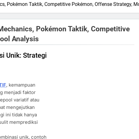
cs, Pokémon Taktik, Competitive Pokémon, Offense Strategy, M
Mechanics, Pokémon Taktik, Competitive
ool Analysis
 Unik: Strategi
TIF
, kemampuan
g menjadi faktor
ool variatif atau
pat mengejutkan
gi ini tidak hanya
sulit memprediksi
mbinasi unik, contoh