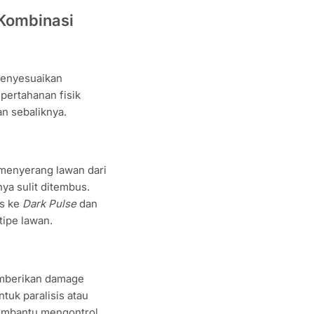
 Kombinasi
menyesuaikan
 pertahanan fisik
an sebaliknya.
menyerang lawan dari
ya sulit ditembus.
es ke
Dark Pulse
dan
tipe lawan.
emberikan damage
tuk paralisis atau
membantu mengontrol