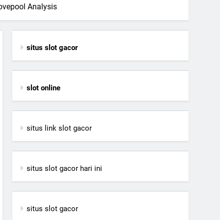
ovepool Analysis
situs slot gacor
slot online
situs link slot gacor
situs slot gacor hari ini
situs slot gacor