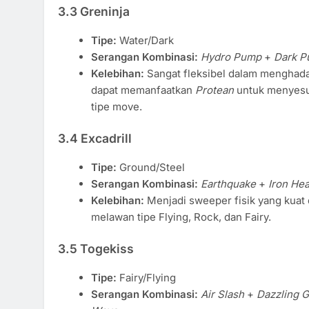
3.3 Greninja
Tipe:
Water/Dark
Serangan Kombinasi:
Hydro Pump
+
Dark P
Kelebihan:
Sangat fleksibel dalam menghadap
dapat memanfaatkan
Protean
untuk menyesu
tipe move.
3.4 Excadrill
Tipe:
Ground/Steel
Serangan Kombinasi:
Earthquake
+
Iron He
Kelebihan:
Menjadi sweeper fisik yang kuat
melawan tipe Flying, Rock, dan Fairy.
3.5 Togekiss
Tipe:
Fairy/Flying
Serangan Kombinasi:
Air Slash
+
Dazzling 