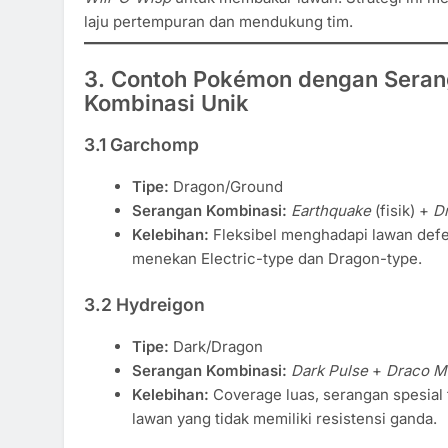
laju pertempuran dan mendukung tim.
3. Contoh Pokémon dengan Sera
Kombinasi Unik
3.1 Garchomp
Tipe:
Dragon/Ground
Serangan Kombinasi:
Earthquake
(fisik) +
D
Kelebihan:
Fleksibel menghadapi lawan def
menekan Electric-type dan Dragon-type.
3.2 Hydreigon
Tipe:
Dark/Dragon
Serangan Kombinasi:
Dark Pulse
+
Draco M
Kelebihan:
Coverage luas, serangan spesial 
lawan yang tidak memiliki resistensi ganda.