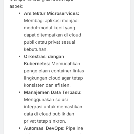
aspek:
Arsitektur Microservices:
Membagi aplikasi menjadi
modul-modul kecil yang
dapat ditempatkan di cloud
publik atau privat sesuai
kebutuhan.
Orkestrasi dengan
Kubernetes:
Memudahkan
pengelolaan container lintas
lingkungan cloud agar tetap
konsisten dan efisien.
Manajemen Data Terpadu:
Menggunakan solusi
integrasi untuk memastikan
data di cloud publik dan
privat tetap sinkron.
Automasi DevOps:
Pipeline