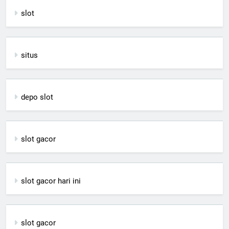
slot
situs
depo slot
slot gacor
slot gacor hari ini
slot gacor