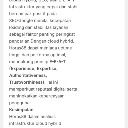
Infrastruktur yang cepat dan stabil
berdampak positif pada
SEO.Google menilai kecepatan
loading dan stabilitas layanan
sebagai faktor penting peringkat
pencarian.Dengan cloud hybrid,
Horas88 dapat menjaga uptime
tinggi dan performa optimal,
mendukung prinsip
E-E-A-T
(Experience, Expertise,
Authoritativeness,
Trustworthiness)
.Hal ini
memperkuat reputasi digital serta
meningkatkan kepercayaan
pengguna.
Kesimpulan
Horas88 dalam analisis
infrastruktur cloud hybrid