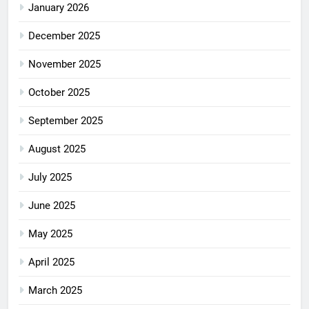
January 2026
December 2025
November 2025
October 2025
September 2025
August 2025
July 2025
June 2025
May 2025
April 2025
March 2025