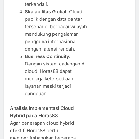
terkendali.
Skalabilitas Global:
Cloud
publik dengan data center
tersebar di berbagai wilayah
mendukung pengalaman
pengguna internasional
dengan latensi rendah.
Business Continuity:
Dengan sistem cadangan di
cloud, Horas88 dapat
menjaga ketersediaan
layanan meski terjadi
gangguan.
Analisis Implementasi Cloud
Hybrid pada Horas88
Agar penerapan cloud hybrid
efektif, Horas88 perlu
mempertimbangkan beberapa