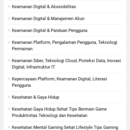
Keamanan Digital & Aksesibilitas
Keamanan Digital & Manajemen Akun
Keamanan Digital & Panduan Pengguna
Keamanan Platform, Pengalaman Pengguna, Teknologi
Permainan
Keamanan Siber, Teknologi Cloud, Proteksi Data, Inovasi
Digital, Infrastruktur IT
Kepercayaan Platform, Keamanan Digital, Literasi
Pengguna
Kesehatan & Gaya Hidup
Kesehatan Gaya Hidup Sehat Tips Bermain Game
Produktivitas Teknologi dan Kesehatan
Kesehatan Mental Gaming Sehat Lifestyle Tips Gaming