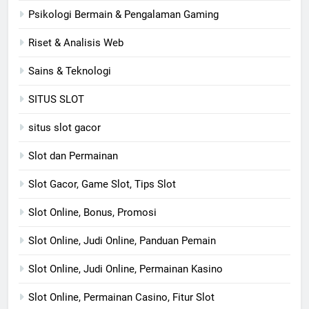
Psikologi Bermain & Pengalaman Gaming
Riset & Analisis Web
Sains & Teknologi
SITUS SLOT
situs slot gacor
Slot dan Permainan
Slot Gacor, Game Slot, Tips Slot
Slot Online, Bonus, Promosi
Slot Online, Judi Online, Panduan Pemain
Slot Online, Judi Online, Permainan Kasino
Slot Online, Permainan Casino, Fitur Slot