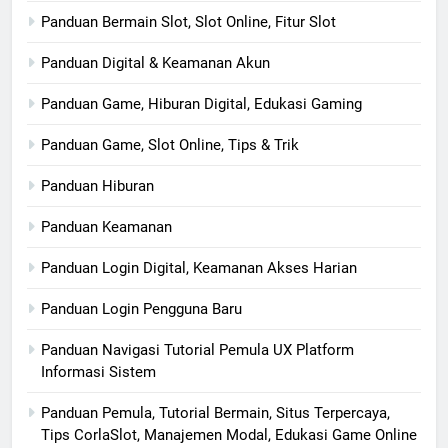
Panduan Bermain Slot, Slot Online, Fitur Slot
Panduan Digital & Keamanan Akun
Panduan Game, Hiburan Digital, Edukasi Gaming
Panduan Game, Slot Online, Tips & Trik
Panduan Hiburan
Panduan Keamanan
Panduan Login Digital, Keamanan Akses Harian
Panduan Login Pengguna Baru
Panduan Navigasi Tutorial Pemula UX Platform
Informasi Sistem
Panduan Pemula, Tutorial Bermain, Situs Terpercaya,
Tips CorlaSlot, Manajemen Modal, Edukasi Game Online