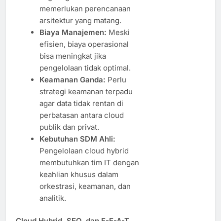
memerlukan perencanaan
arsitektur yang matang.
Biaya Manajemen:
Meski
efisien, biaya operasional
bisa meningkat jika
pengelolaan tidak optimal.
Keamanan Ganda:
Perlu
strategi keamanan terpadu
agar data tidak rentan di
perbatasan antara cloud
publik dan privat.
Kebutuhan SDM Ahli:
Pengelolaan cloud hybrid
membutuhkan tim IT dengan
keahlian khusus dalam
orkestrasi, keamanan, dan
analitik.
Cloud Hybrid, SEO, dan E-E-A-T