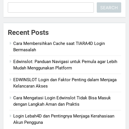
SEARCH
Recent Posts
Cara Membersihkan Cache saat TIARA4D Login
Bermasalah
Edwinslot: Panduan Navigasi untuk Pemula agar Lebih
Mudah Menggunakan Platform
EDWINSLOT Login dan Faktor Penting dalam Menjaga
Kelancaran Akses
Cara Mengatasi Login Edwinslot Tidak Bisa Masuk
dengan Langkah Aman dan Praktis
Login Lebah4D dan Pentingnya Menjaga Kerahasiaan
Akun Pengguna