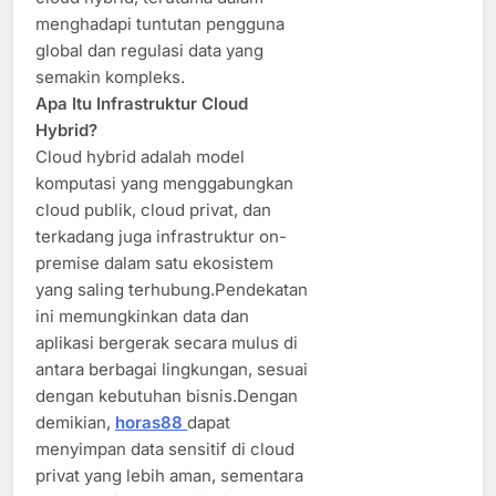
menghadapi tuntutan pengguna
global dan regulasi data yang
semakin kompleks.
Apa Itu Infrastruktur Cloud
Hybrid?
Cloud hybrid adalah model
komputasi yang menggabungkan
cloud publik, cloud privat, dan
terkadang juga infrastruktur on-
premise dalam satu ekosistem
yang saling terhubung.Pendekatan
ini memungkinkan data dan
aplikasi bergerak secara mulus di
antara berbagai lingkungan, sesuai
dengan kebutuhan bisnis.Dengan
demikian,
horas88
dapat
menyimpan data sensitif di cloud
privat yang lebih aman, sementara