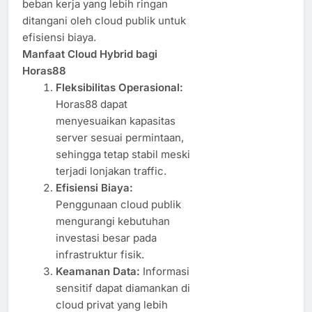
beban kerja yang lebih ringan
ditangani oleh cloud publik untuk
efisiensi biaya.
Manfaat Cloud Hybrid bagi
Horas88
Fleksibilitas Operasional:
Horas88 dapat
menyesuaikan kapasitas
server sesuai permintaan,
sehingga tetap stabil meski
terjadi lonjakan traffic.
Efisiensi Biaya:
Penggunaan cloud publik
mengurangi kebutuhan
investasi besar pada
infrastruktur fisik.
Keamanan Data:
Informasi
sensitif dapat diamankan di
cloud privat yang lebih