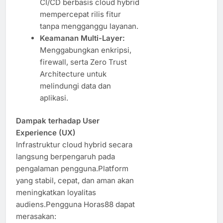
CI/CD berbasis cloud hybrid
mempercepat rilis fitur
tanpa mengganggu layanan.
Keamanan Multi-Layer:
Menggabungkan enkripsi,
firewall, serta Zero Trust
Architecture untuk
melindungi data dan
aplikasi.
Dampak terhadap User
Experience (UX)
Infrastruktur cloud hybrid secara
langsung berpengaruh pada
pengalaman pengguna.Platform
yang stabil, cepat, dan aman akan
meningkatkan loyalitas
audiens.Pengguna Horas88 dapat
merasakan: