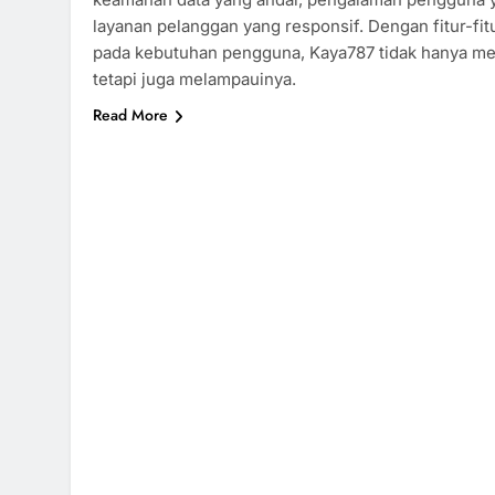
layanan pelanggan yang responsif. Dengan fitur-fi
pada kebutuhan pengguna, Kaya787 tidak hanya m
tetapi juga melampauinya.
Read More