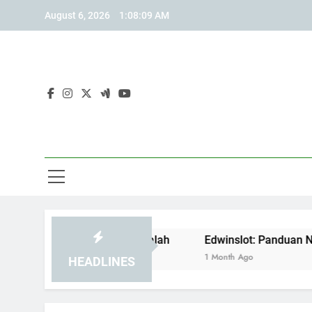
Skip
August 6, 2026
1:08:10 AM
to
content
Sou
Temukan K
4D Login Bermasalah
Edwinslot: Panduan Navigasi unt
1 Month Ago
HEADLINES