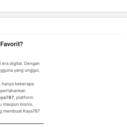
Favorit?
 era digital. Dengan
engguna yang unggul,
g, hanya beberapa
mpertahankan
aya787
, platform
du maupun bisnis.
ang membuat Kaya787