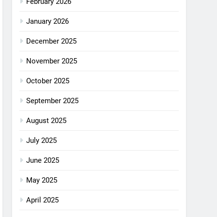
February 2026
January 2026
December 2025
November 2025
October 2025
September 2025
August 2025
July 2025
June 2025
May 2025
April 2025