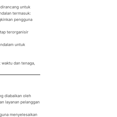
 dirancang untuk
ndalan termasuk:
kinkan pengguna
ap terorganisir
ndalam untuk
 waktu dan tenaga,
ng diabaikan oleh
kan layanan pelanggan
gguna menyelesaikan