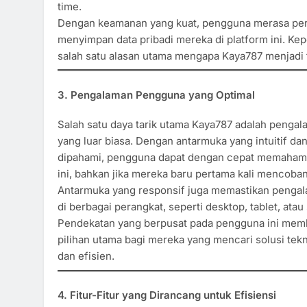
time.
Dengan keamanan yang kuat, pengguna merasa perc
menyimpan data pribadi mereka di platform ini. Kep
salah satu alasan utama mengapa Kaya787 menjadi fa
3. Pengalaman Pengguna yang Optimal
Salah satu daya tarik utama Kaya787 adalah penga
yang luar biasa. Dengan antarmuka yang intuitif d
dipahami, pengguna dapat dengan cepat memahami 
ini, bahkan jika mereka baru pertama kali mencoba
Antarmuka yang responsif juga memastikan pengal
di berbagai perangkat, seperti desktop, tablet, ata
Pendekatan yang berpusat pada pengguna ini mem
pilihan utama bagi mereka yang mencari solusi tekn
dan efisien.
4. Fitur-Fitur yang Dirancang untuk Efisiensi