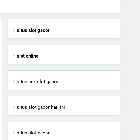
situs slot gacor
slot online
situs link slot gacor
situs slot gacor hari ini
situs slot gacor