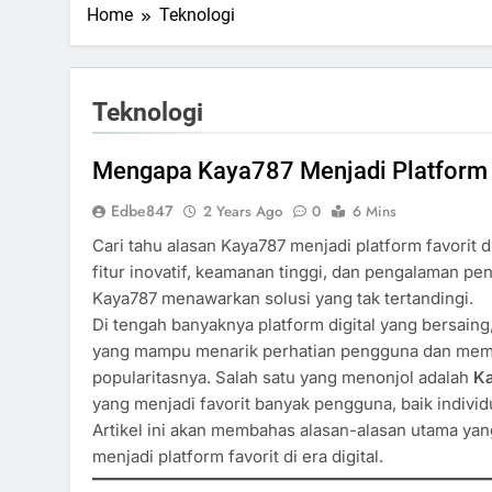
Home
Teknologi
Teknologi
Mengapa Kaya787 Menjadi Platform 
Edbe847
2 Years Ago
0
6 Mins
Cari tahu alasan Kaya787 menjadi platform favorit di
fitur inovatif, keamanan tinggi, dan pengalaman p
Kaya787 menawarkan solusi yang tak tertandingi.
Di tengah banyaknya platform digital yang bersain
yang mampu menarik perhatian pengguna dan me
popularitasnya. Salah satu yang menonjol adalah
K
yang menjadi favorit banyak pengguna, baik indivi
Artikel ini akan membahas alasan-alasan utama y
menjadi platform favorit di era digital.