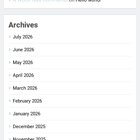
Archives
July 2026
June 2026
May 2026
April 2026
March 2026
February 2026
January 2026
December 2025
November 2025