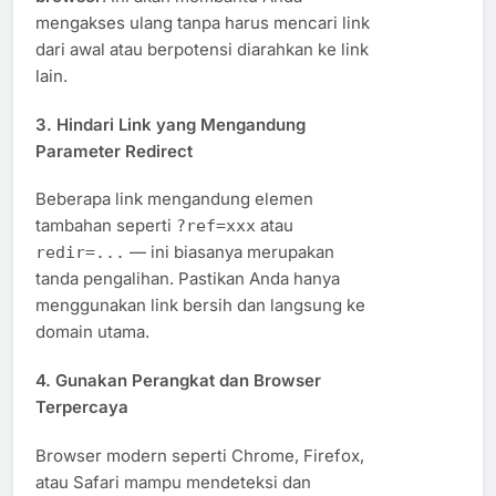
mengakses ulang tanpa harus mencari link
dari awal atau berpotensi diarahkan ke link
lain.
3.
Hindari Link yang Mengandung
Parameter Redirect
Beberapa link mengandung elemen
tambahan seperti
atau
?ref=xxx
— ini biasanya merupakan
redir=...
tanda pengalihan. Pastikan Anda hanya
menggunakan link bersih dan langsung ke
domain utama.
4.
Gunakan Perangkat dan Browser
Terpercaya
Browser modern seperti Chrome, Firefox,
atau Safari mampu mendeteksi dan