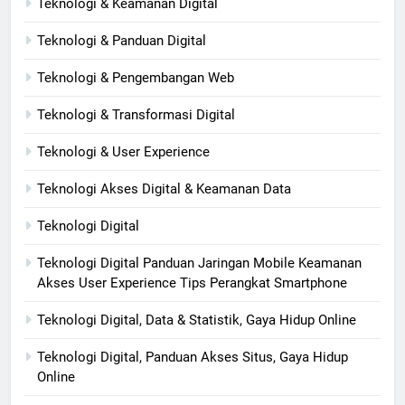
Teknologi & Keamanan Digital
Teknologi & Panduan Digital
Teknologi & Pengembangan Web
Teknologi & Transformasi Digital
Teknologi & User Experience
Teknologi Akses Digital & Keamanan Data
Teknologi Digital
Teknologi Digital Panduan Jaringan Mobile Keamanan
Akses User Experience Tips Perangkat Smartphone
Teknologi Digital, Data & Statistik, Gaya Hidup Online
Teknologi Digital, Panduan Akses Situs, Gaya Hidup
Online