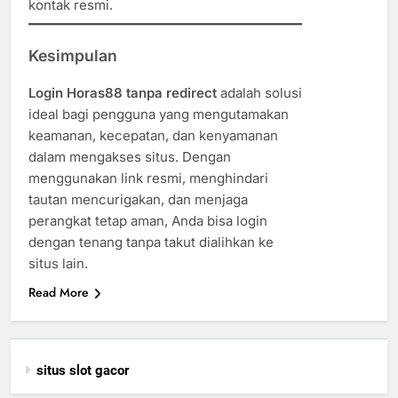
kontak resmi.
Kesimpulan
Login Horas88 tanpa redirect
adalah solusi
ideal bagi pengguna yang mengutamakan
keamanan, kecepatan, dan kenyamanan
dalam mengakses situs. Dengan
menggunakan link resmi, menghindari
tautan mencurigakan, dan menjaga
perangkat tetap aman, Anda bisa login
dengan tenang tanpa takut dialihkan ke
situs lain.
Read More
situs slot gacor