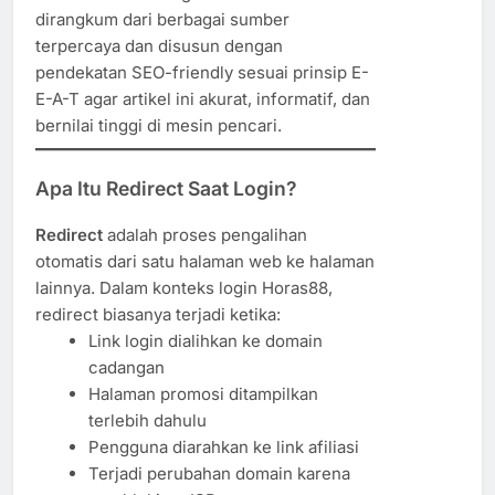
dirangkum dari berbagai sumber
terpercaya dan disusun dengan
pendekatan SEO-friendly sesuai prinsip E-
E-A-T agar artikel ini akurat, informatif, dan
bernilai tinggi di mesin pencari.
Apa Itu Redirect Saat Login?
Redirect
adalah proses pengalihan
otomatis dari satu halaman web ke halaman
lainnya. Dalam konteks login Horas88,
redirect biasanya terjadi ketika:
Link login dialihkan ke domain
cadangan
Halaman promosi ditampilkan
terlebih dahulu
Pengguna diarahkan ke link afiliasi
Terjadi perubahan domain karena