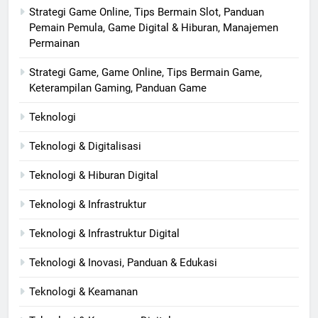
Strategi Game Online, Tips Bermain Slot, Panduan
Pemain Pemula, Game Digital & Hiburan, Manajemen
Permainan
Strategi Game, Game Online, Tips Bermain Game,
Keterampilan Gaming, Panduan Game
Teknologi
Teknologi & Digitalisasi
Teknologi & Hiburan Digital
Teknologi & Infrastruktur
Teknologi & Infrastruktur Digital
Teknologi & Inovasi, Panduan & Edukasi
Teknologi & Keamanan