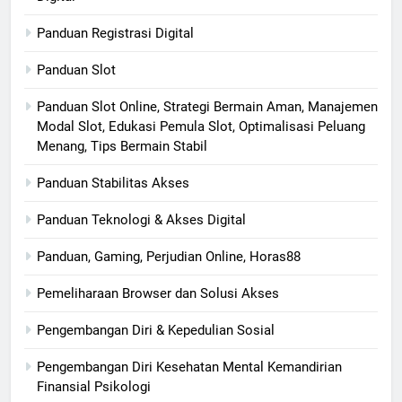
Panduan Registrasi Digital
Panduan Slot
Panduan Slot Online, Strategi Bermain Aman, Manajemen
Modal Slot, Edukasi Pemula Slot, Optimalisasi Peluang
Menang, Tips Bermain Stabil
Panduan Stabilitas Akses
Panduan Teknologi & Akses Digital
Panduan, Gaming, Perjudian Online, Horas88
Pemeliharaan Browser dan Solusi Akses
Pengembangan Diri & Kepedulian Sosial
Pengembangan Diri Kesehatan Mental Kemandirian
Finansial Psikologi