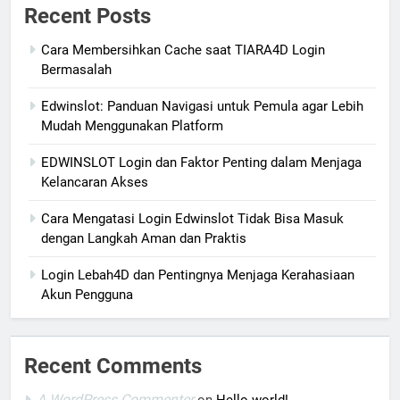
Recent Posts
Cara Membersihkan Cache saat TIARA4D Login
Bermasalah
Edwinslot: Panduan Navigasi untuk Pemula agar Lebih
Mudah Menggunakan Platform
EDWINSLOT Login dan Faktor Penting dalam Menjaga
Kelancaran Akses
Cara Mengatasi Login Edwinslot Tidak Bisa Masuk
dengan Langkah Aman dan Praktis
Login Lebah4D dan Pentingnya Menjaga Kerahasiaan
Akun Pengguna
Recent Comments
A WordPress Commenter
on
Hello world!