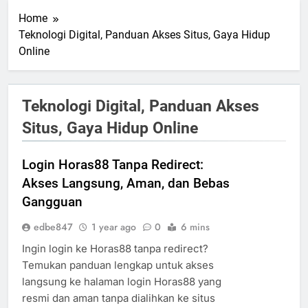
Home
Teknologi Digital, Panduan Akses Situs, Gaya Hidup
Online
Teknologi Digital, Panduan Akses
Situs, Gaya Hidup Online
Login Horas88 Tanpa Redirect:
Akses Langsung, Aman, dan Bebas
Gangguan
edbe847
1 year ago
0
6 mins
Ingin login ke Horas88 tanpa redirect?
Temukan panduan lengkap untuk akses
langsung ke halaman login Horas88 yang
resmi dan aman tanpa dialihkan ke situs