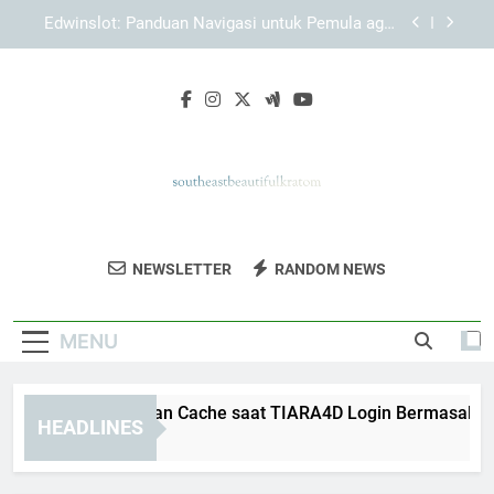
Skip
EDWINSLOT Login dan Faktor Penting dalam
to
Menjaga Kelancaran Akses
content
Cara Mengatasi Login Edwinslot Tidak Bisa
Masuk dengan Langkah Aman dan Praktis
Cara Membersihkan Cache saat TIARA4D Login
Bermasalah
Edwinslot: Panduan Navigasi untuk Pemula agar
Lebih Mudah Menggunakan Platform
EDWINSLOT Login dan Faktor Penting dalam
Menjaga Kelancaran Akses
Southeast
Temukan Kratom Berkualitas Dari Southeast
Cara Mengatasi Login Edwinslot Tidak Bisa
NEWSLETTER
RANDOM NEWS
Beautiful Kratom
Masuk dengan Langkah Aman dan Praktis
Beautiful Kratom. Produk Aman Dan
Terpercaya Untuk Kebutuhan Anda.
MENU
ra Membersihkan Cache saat TIARA4D Login Bermasalah
HEADLINES
Weeks Ago