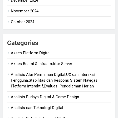
December 2024
November 2024
October 2024
Categories
Akses Platform Digital
Akses Resmi & Infrastruktur Server
Analisis Alur Permainan Digital,UX dan Interaksi
Pengguna,Stabilitas dan Respons Sistem,Navigasi
Platform Interaktif,Evaluasi Pengalaman Harian
Analisis Budaya Digital & Game Design
Analisis dan Teknologi Digital