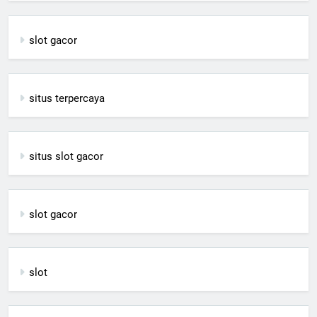
slot gacor
situs terpercaya
situs slot gacor
slot gacor
slot