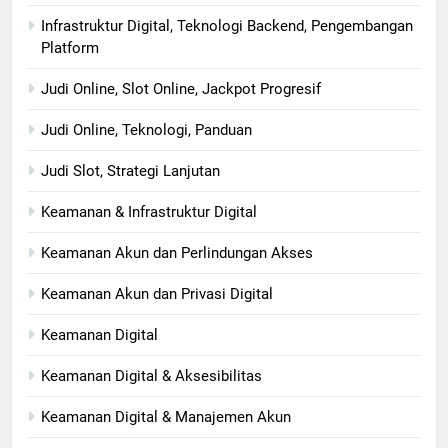
Infrastruktur Digital, Teknologi Backend, Pengembangan
Platform
Judi Online, Slot Online, Jackpot Progresif
Judi Online, Teknologi, Panduan
Judi Slot, Strategi Lanjutan
Keamanan & Infrastruktur Digital
Keamanan Akun dan Perlindungan Akses
Keamanan Akun dan Privasi Digital
Keamanan Digital
Keamanan Digital & Aksesibilitas
Keamanan Digital & Manajemen Akun