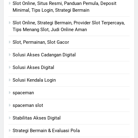
Slot Online, Situs Resmi, Panduan Pemula, Deposit
Minimal, Tips Login, Strategi Bermain
Slot Online, Strategi Bermain, Provider Slot Terpercaya,
Tips Menang Slot, Judi Online Aman
Slot, Permainan, Slot Gacor
Solusi Akses Cadangan Digital
Solusi Akses Digital
Solusi Kendala Login
spaceman
spaceman slot
Stabilitas Akses Digital
Strategi Bermain & Evaluasi Pola