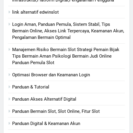
link alternatif edwinslot
Login Aman, Panduan Pemula, Sistem Stabil, Tips
Bermain Online, Akses Link Terpercaya, Keamanan Akun,
Pengalaman Bermain Optimal
Manajemen Risiko Bermain Slot Strategi Pemain Bijak
Tips Bermain Aman Psikologi Bermain Judi Online
Panduan Pemula Slot
Optimasi Browser dan Keamanan Login
Panduan & Tutorial
Panduan Akses Alternatif Digital
Panduan Bermain Slot, Slot Online, Fitur Slot
Panduan Digital & Keamanan Akun