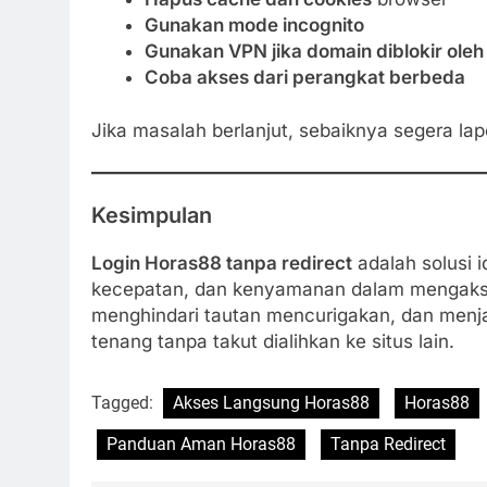
Gunakan mode incognito
Gunakan VPN jika domain diblokir oleh
Coba akses dari perangkat berbeda
Jika masalah berlanjut, sebaiknya segera lap
Kesimpulan
Login Horas88 tanpa redirect
adalah solusi
kecepatan, dan kenyamanan dalam mengakse
menghindari tautan mencurigakan, dan menja
tenang tanpa takut dialihkan ke situs lain.
Tagged:
Akses Langsung Horas88
Horas88
Panduan Aman Horas88
Tanpa Redirect