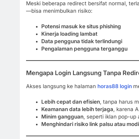
Meski beberapa redirect bersifat normal, ter
—bisa menimbulkan risiko:
Potensi masuk ke situs phishing
Kinerja loading lambat
Data pengguna tidak terlindungi
Pengalaman pengguna terganggu
Mengapa Login Langsung Tanpa Redire
Akses langsung ke halaman
horas88 login
m
Lebih cepat dan efisien
, tanpa harus m
Keamanan data lebih terjaga
, karena 
Minim gangguan
, seperti iklan pop-up
Menghindari risiko link palsu atau mod