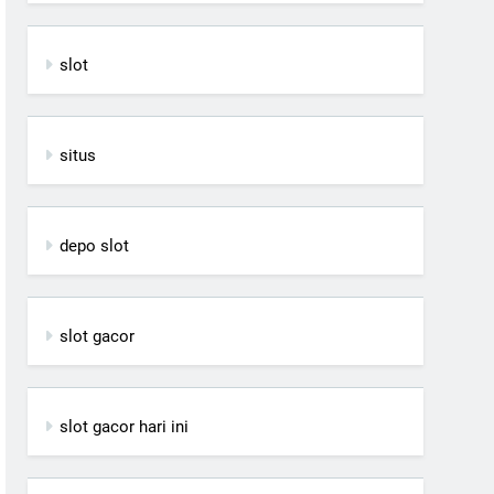
slot
situs
depo slot
slot gacor
slot gacor hari ini