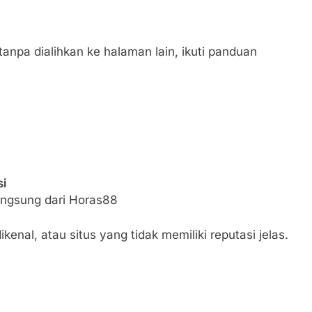
anpa dialihkan ke halaman lain, ikuti panduan
si
angsung dari Horas88
ikenal, atau situs yang tidak memiliki reputasi jelas.
)