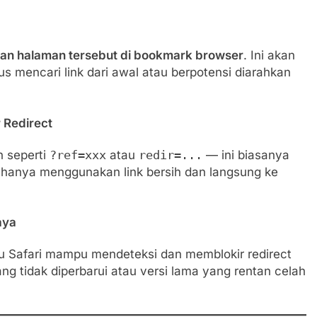
an halaman tersebut di bookmark browser
. Ini akan
mencari link dari awal atau berpotensi diarahkan
 Redirect
 seperti
?ref=xxx
atau
redir=...
— ini biasanya
 hanya menggunakan link bersih dan langsung ke
aya
au Safari mampu mendeteksi dan memblokir redirect
g tidak diperbarui atau versi lama yang rentan celah