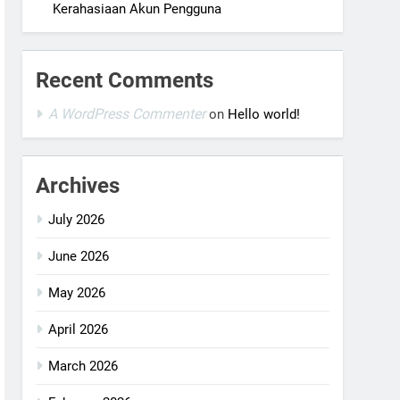
Kerahasiaan Akun Pengguna
Recent Comments
A WordPress Commenter
on
Hello world!
Archives
July 2026
June 2026
May 2026
April 2026
March 2026