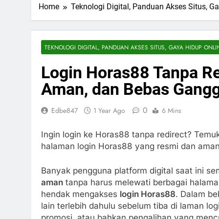
Home
Teknologi Digital, Panduan Akses Situs, G
TEKNOLOGI DIGITAL, PANDUAN AKSES SITUS, GAYA HIDUP ONLI
Login Horas88 Tanpa Re
Aman, dan Bebas Gang
0
Edbe847
1 Year Ago
6 Mins
Ingin login ke Horas88 tanpa redirect? Tem
halaman login Horas88 yang resmi dan aman t
Banyak pengguna platform digital saat ini 
aman
tanpa harus melewati berbagai halaman r
hendak mengakses
login Horas88
. Dalam be
lain terlebih dahulu sebelum tiba di laman 
promosi, atau bahkan pengalihan yang menc