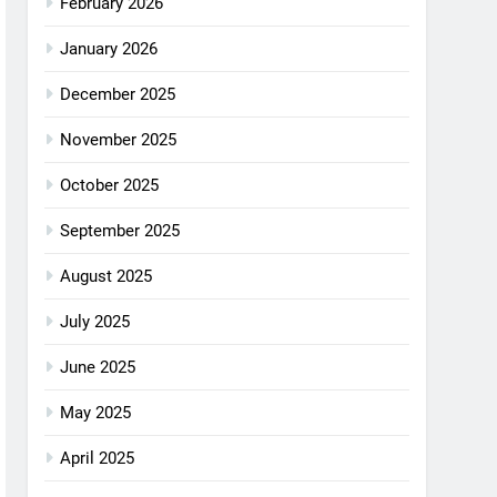
February 2026
January 2026
December 2025
November 2025
October 2025
September 2025
August 2025
July 2025
June 2025
May 2025
April 2025