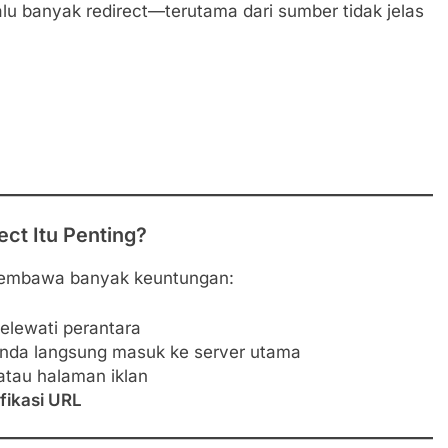
lalu banyak redirect—terutama dari sumber tidak jelas
ct Itu Penting?
embawa banyak keuntungan:
elewati perantara
Anda langsung masuk ke server utama
 atau halaman iklan
ifikasi URL