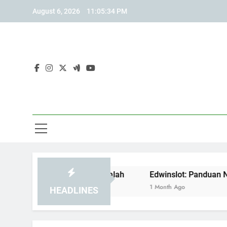
Skip
August 6, 2026
11:05:35 PM
to
content
Sou
Temukan K
4D Login Bermasalah
Edwinslot: Panduan Navigasi un
1 Month Ago
HEADLINES