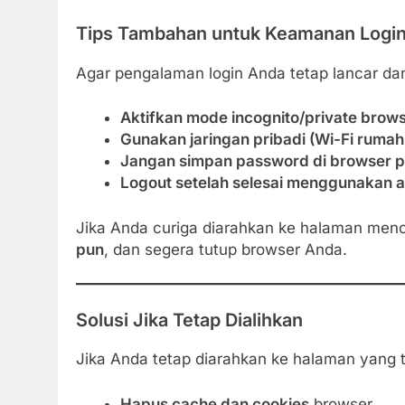
Tips Tambahan untuk Keamanan Logi
Agar pengalaman login Anda tetap lancar dan
Aktifkan mode incognito/private brow
Gunakan jaringan pribadi (Wi-Fi rumah 
Jangan simpan password di browser p
Logout setelah selesai menggunakan 
Jika Anda curiga diarahkan ke halaman men
pun
, dan segera tutup browser Anda.
Solusi Jika Tetap Dialihkan
Jika Anda tetap diarahkan ke halaman yang ti
Hapus cache dan cookies
browser