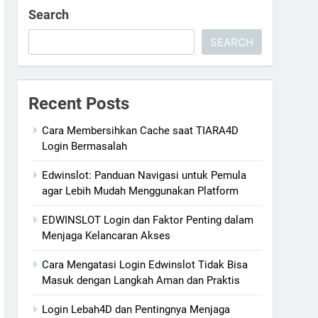
Search
SEARCH
Recent Posts
Cara Membersihkan Cache saat TIARA4D
Login Bermasalah
Edwinslot: Panduan Navigasi untuk Pemula
agar Lebih Mudah Menggunakan Platform
EDWINSLOT Login dan Faktor Penting dalam
Menjaga Kelancaran Akses
Cara Mengatasi Login Edwinslot Tidak Bisa
Masuk dengan Langkah Aman dan Praktis
Login Lebah4D dan Pentingnya Menjaga