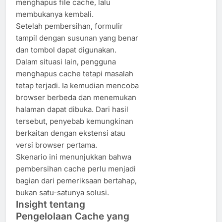
menghapus file cache, lalu
membukanya kembali.
Setelah pembersihan, formulir
tampil dengan susunan yang benar
dan tombol dapat digunakan.
Dalam situasi lain, pengguna
menghapus cache tetapi masalah
tetap terjadi. Ia kemudian mencoba
browser berbeda dan menemukan
halaman dapat dibuka. Dari hasil
tersebut, penyebab kemungkinan
berkaitan dengan ekstensi atau
versi browser pertama.
Skenario ini menunjukkan bahwa
pembersihan cache perlu menjadi
bagian dari pemeriksaan bertahap,
bukan satu-satunya solusi.
Insight tentang
Pengelolaan Cache yang