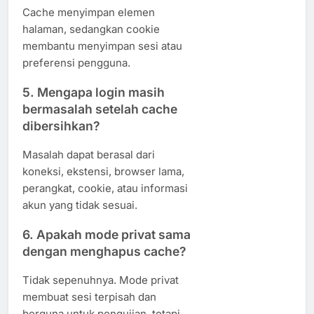
Cache menyimpan elemen
halaman, sedangkan cookie
membantu menyimpan sesi atau
preferensi pengguna.
5. Mengapa login masih
bermasalah setelah cache
dibersihkan?
Masalah dapat berasal dari
koneksi, ekstensi, browser lama,
perangkat, cookie, atau informasi
akun yang tidak sesuai.
6. Apakah mode privat sama
dengan menghapus cache?
Tidak sepenuhnya. Mode privat
membuat sesi terpisah dan
berguna untuk pengujian, tetapi