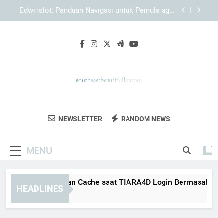
Skip
EDWINSLOT Login dan Faktor Penting dalam
to
Menjaga Kelancaran Akses
content
Cara Mengatasi Login Edwinslot Tidak Bisa
Masuk dengan Langkah Aman dan Praktis
Cara Membersihkan Cache saat TIARA4D Login
Bermasalah
Edwinslot: Panduan Navigasi untuk Pemula agar
Lebih Mudah Menggunakan Platform
EDWINSLOT Login dan Faktor Penting dalam
Menjaga Kelancaran Akses
Southeast
Temukan Kratom Berkualitas Dari Southeast
Cara Mengatasi Login Edwinslot Tidak Bisa
NEWSLETTER
RANDOM NEWS
Beautiful Kratom
Masuk dengan Langkah Aman dan Praktis
Beautiful Kratom. Produk Aman Dan
Terpercaya Untuk Kebutuhan Anda.
MENU
ra Membersihkan Cache saat TIARA4D Login Bermasalah
HEADLINES
eeks Ago