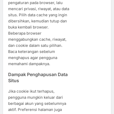
pengaturan pada browser, lalu
mencari privasi, riwayat, atau data
situs. Pilih data cache yang ingin
dibersihkan, kemudian tutup dan
buka kembali browser.
Beberapa browser
menggabungkan cache, riwayat,
dan cookie dalam satu pilihan.
Baca keterangan sebelum
menghapus agar pengguna
memahami dampaknya.
Dampak Penghapusan Data
Situs
Jika cookie ikut terhapus,
pengguna mungkin keluar dari
berbagai akun yang sebelumnya
aktif. Preferensi halaman juga