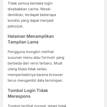
Tidak semua kendala login
disebabkan cache. Meski
demikian, terdapat beberapa
kondisi yang dapat menjadi
petunjuk.
Halaman Menampilkan
Tampilan Lama
Pengguna mungkin melihat
susunan menu atau formulir yang
berbeda dari versi terbaru. Muat
ulang biasa tidak selalu
memperbaikinya karena browser
terus mengambil data tersimpan.
Tombol Login Tidak
Merespons
Tombol terlihat normal, tetapi tidak