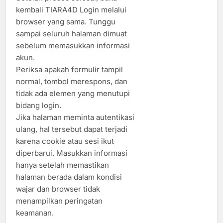
kembali TIARA4D Login melalui
browser yang sama. Tunggu
sampai seluruh halaman dimuat
sebelum memasukkan informasi
akun.
Periksa apakah formulir tampil
normal, tombol merespons, dan
tidak ada elemen yang menutupi
bidang login.
Jika halaman meminta autentikasi
ulang, hal tersebut dapat terjadi
karena cookie atau sesi ikut
diperbarui. Masukkan informasi
hanya setelah memastikan
halaman berada dalam kondisi
wajar dan browser tidak
menampilkan peringatan
keamanan.