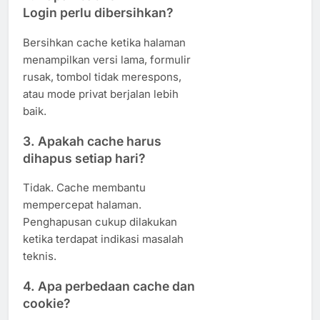
Login perlu dibersihkan?
Bersihkan cache ketika halaman
menampilkan versi lama, formulir
rusak, tombol tidak merespons,
atau mode privat berjalan lebih
baik.
3. Apakah cache harus
dihapus setiap hari?
Tidak. Cache membantu
mempercepat halaman.
Penghapusan cukup dilakukan
ketika terdapat indikasi masalah
teknis.
4. Apa perbedaan cache dan
cookie?