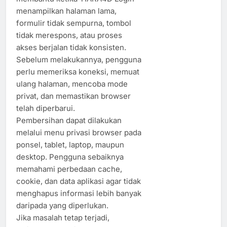
menampilkan halaman lama,
formulir tidak sempurna, tombol
tidak merespons, atau proses
akses berjalan tidak konsisten.
Sebelum melakukannya, pengguna
perlu memeriksa koneksi, memuat
ulang halaman, mencoba mode
privat, dan memastikan browser
telah diperbarui.
Pembersihan dapat dilakukan
melalui menu privasi browser pada
ponsel, tablet, laptop, maupun
desktop. Pengguna sebaiknya
memahami perbedaan cache,
cookie, dan data aplikasi agar tidak
menghapus informasi lebih banyak
daripada yang diperlukan.
Jika masalah tetap terjadi,