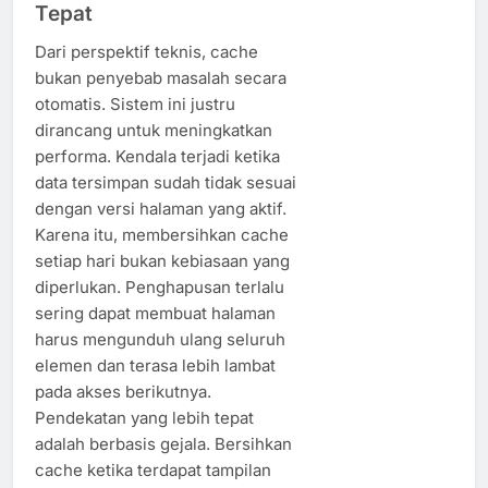
Tepat
Dari perspektif teknis, cache
bukan penyebab masalah secara
otomatis. Sistem ini justru
dirancang untuk meningkatkan
performa. Kendala terjadi ketika
data tersimpan sudah tidak sesuai
dengan versi halaman yang aktif.
Karena itu, membersihkan cache
setiap hari bukan kebiasaan yang
diperlukan. Penghapusan terlalu
sering dapat membuat halaman
harus mengunduh ulang seluruh
elemen dan terasa lebih lambat
pada akses berikutnya.
Pendekatan yang lebih tepat
adalah berbasis gejala. Bersihkan
cache ketika terdapat tampilan