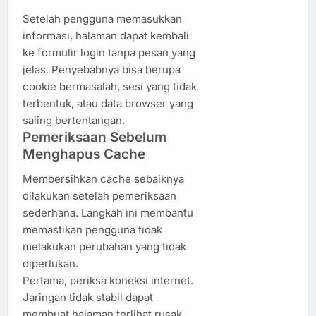
Setelah pengguna memasukkan
informasi, halaman dapat kembali
ke formulir login tanpa pesan yang
jelas. Penyebabnya bisa berupa
cookie bermasalah, sesi yang tidak
terbentuk, atau data browser yang
saling bertentangan.
Pemeriksaan Sebelum
Menghapus Cache
Membersihkan cache sebaiknya
dilakukan setelah pemeriksaan
sederhana. Langkah ini membantu
memastikan pengguna tidak
melakukan perubahan yang tidak
diperlukan.
Pertama, periksa koneksi internet.
Jaringan tidak stabil dapat
membuat halaman terlihat rusak