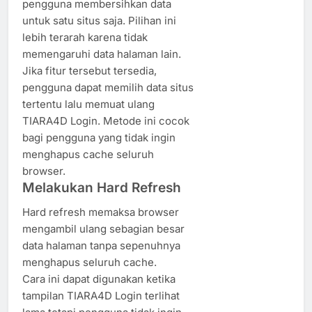
pengguna membersihkan data
untuk satu situs saja. Pilihan ini
lebih terarah karena tidak
memengaruhi data halaman lain.
Jika fitur tersebut tersedia,
pengguna dapat memilih data situs
tertentu lalu memuat ulang
TIARA4D Login. Metode ini cocok
bagi pengguna yang tidak ingin
menghapus cache seluruh
browser.
Melakukan Hard Refresh
Hard refresh memaksa browser
mengambil ulang sebagian besar
data halaman tanpa sepenuhnya
menghapus seluruh cache.
Cara ini dapat digunakan ketika
tampilan TIARA4D Login terlihat