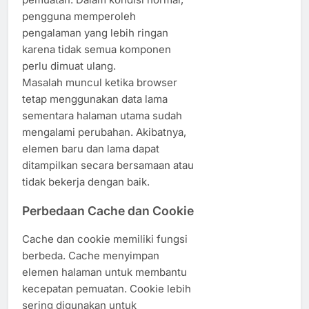
pengguna memperoleh
pengalaman yang lebih ringan
karena tidak semua komponen
perlu dimuat ulang.
Masalah muncul ketika browser
tetap menggunakan data lama
sementara halaman utama sudah
mengalami perubahan. Akibatnya,
elemen baru dan lama dapat
ditampilkan secara bersamaan atau
tidak bekerja dengan baik.
Perbedaan Cache dan Cookie
Cache dan cookie memiliki fungsi
berbeda. Cache menyimpan
elemen halaman untuk membantu
kecepatan pemuatan. Cookie lebih
sering digunakan untuk