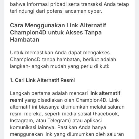
bahwa informasi pribadi serta transaksi Anda tetap
terlindungi dari potensi ancaman cyber.
Cara Menggunakan Link Alternatif
Champion4D untuk Akses Tanpa
Hambatan
Untuk memastikan Anda dapat mengakses
Champion4D tanpa hambatan, berikut adalah
langkah-langkah mudah yang perlu diikuti:
1.
Cari Link Alternatif Resmi
Langkah pertama adalah mencari
link alternatif
resmi
yang disediakan oleh Champion4D. Link
alternatif ini biasanya diumumkan melalui saluran
resmi mereka, seperti media sosial (Facebook,
Instagram, atau Telegram) atau aplikasi
komunikasi lainnya. Pastikan Anda hanya
menggunakan link yang diumumkan oleh saluran