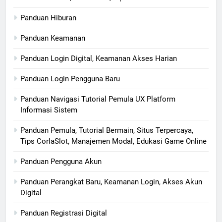
Panduan Hiburan
Panduan Keamanan
Panduan Login Digital, Keamanan Akses Harian
Panduan Login Pengguna Baru
Panduan Navigasi Tutorial Pemula UX Platform
Informasi Sistem
Panduan Pemula, Tutorial Bermain, Situs Terpercaya,
Tips CorlaSlot, Manajemen Modal, Edukasi Game Online
Panduan Pengguna Akun
Panduan Perangkat Baru, Keamanan Login, Akses Akun
Digital
Panduan Registrasi Digital