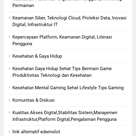
Permainan
Keamanan Siber, Teknologi Cloud, Proteksi Data, Inovasi
Digital, Infrastruktur IT
Kepercayaan Platform, Keamanan Digital, Literasi
Pengguna
Kesehatan & Gaya Hidup
Kesehatan Gaya Hidup Sehat Tips Bermain Game
Produktivitas Teknologi dan Kesehatan
Kesehatan Mental Gaming Sehat Lifestyle Tips Gaming
Komunitas & Diskusi
Kualitas Akses Digital,Stabilitas Sistem,Manajemen
Infrastruktur,Platform Digital,Pengalaman Pengguna
link alternatif edwinslot