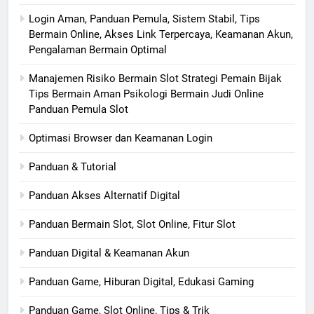
Login Aman, Panduan Pemula, Sistem Stabil, Tips
Bermain Online, Akses Link Terpercaya, Keamanan Akun,
Pengalaman Bermain Optimal
Manajemen Risiko Bermain Slot Strategi Pemain Bijak
Tips Bermain Aman Psikologi Bermain Judi Online
Panduan Pemula Slot
Optimasi Browser dan Keamanan Login
Panduan & Tutorial
Panduan Akses Alternatif Digital
Panduan Bermain Slot, Slot Online, Fitur Slot
Panduan Digital & Keamanan Akun
Panduan Game, Hiburan Digital, Edukasi Gaming
Panduan Game, Slot Online, Tips & Trik