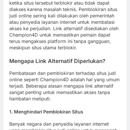
ketika situs tersebut terblokir atau tidak dapat
diakses karena masalah teknis. Pemblokiran situs
judi online sering kali dilakukan oleh pemerintah
atau penyedia layanan internet untuk membatasi
akses ke perjudian. Link alternatif disediakan oleh
Champion4D untuk memastikan pemain dapat
terus mengakses platform ini tanpa gangguan,
meskipun situs utama terblokir.
Mengapa Link Alternatif Diperlukan?
Pembatasan dan pemblokiran terhadap situs judi
online seperti Champion4D adalah hal yang umum
terjadi. Beberapa alasan mengapa link alternatif
sangat penting untuk memastikan akses tanpa
hambatan meliputi:
1.
Menghindari Pemblokiran Situs
Banyak negara dan penyedia layanan internet