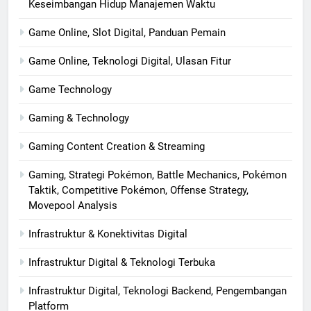
Keseimbangan Hidup Manajemen Waktu
Game Online, Slot Digital, Panduan Pemain
Game Online, Teknologi Digital, Ulasan Fitur
Game Technology
Gaming & Technology
Gaming Content Creation & Streaming
Gaming, Strategi Pokémon, Battle Mechanics, Pokémon
Taktik, Competitive Pokémon, Offense Strategy,
Movepool Analysis
Infrastruktur & Konektivitas Digital
Infrastruktur Digital & Teknologi Terbuka
Infrastruktur Digital, Teknologi Backend, Pengembangan
Platform