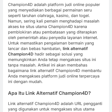
Champion4D adalah platform judi online populer
yang menyediakan berbagai permainan seru
seperti taruhan olahraga, kasino, dan togel.
Namun, sering kali pemain menghadapi masalah
akses ke situs utama Champion4D karena
pemblokiran atau pembatasan yang diterapkan
oleh pemerintah atau penyedia layanan internet.
Untuk memastikan pengalaman bermain yang
lancar dan bebas hambatan,
link alternatif
Champion4D
hadir sebagai solusi yang
memungkinkan Anda tetap mengakses situs ini
tanpa masalah. Artikel ini akan membahas
bagaimana link alternatif Champion4D membantu
Anda mengakses platform judi online terpercaya
ini dengan mudah.
Apa Itu Link Alternatif Champion4D?
Link alternatif Champion4D adalah URL pengganti
yang digunakan untuk mengakses situs utama