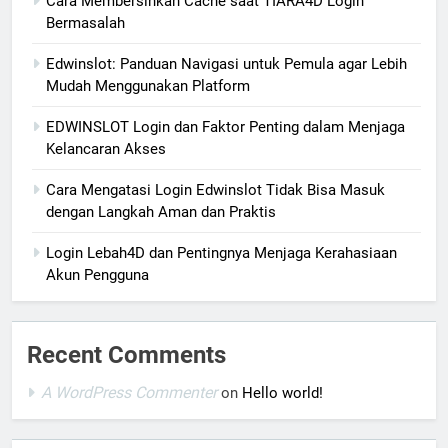
Cara Membersihkan Cache saat TIARA4D Login
Bermasalah
Edwinslot: Panduan Navigasi untuk Pemula agar Lebih
Mudah Menggunakan Platform
EDWINSLOT Login dan Faktor Penting dalam Menjaga
Kelancaran Akses
Cara Mengatasi Login Edwinslot Tidak Bisa Masuk
dengan Langkah Aman dan Praktis
Login Lebah4D dan Pentingnya Menjaga Kerahasiaan
Akun Pengguna
Recent Comments
A WordPress Commenter
on
Hello world!