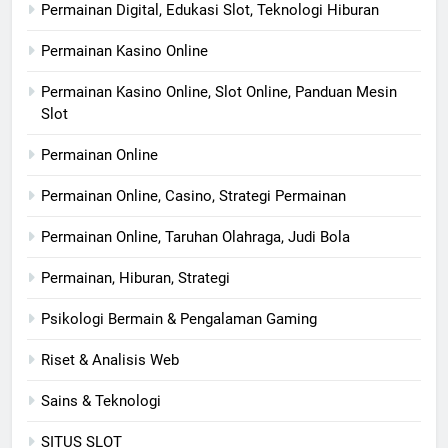
Permainan Digital, Edukasi Slot, Teknologi Hiburan
Permainan Kasino Online
Permainan Kasino Online, Slot Online, Panduan Mesin
Slot
Permainan Online
Permainan Online, Casino, Strategi Permainan
Permainan Online, Taruhan Olahraga, Judi Bola
Permainan, Hiburan, Strategi
Psikologi Bermain & Pengalaman Gaming
Riset & Analisis Web
Sains & Teknologi
SITUS SLOT