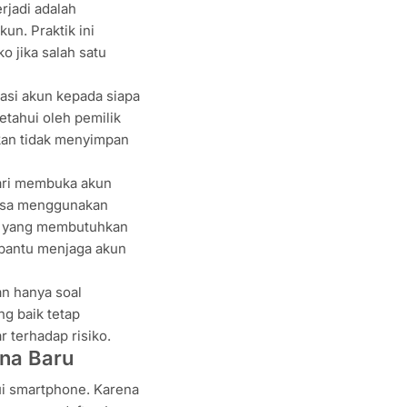
rjadi adalah
n. Praktik ini
o jika salah satu
asi akun kepada siapa
etahui oleh pemilik
kan tidak menyimpan
dari membuka akun
paksa menggunakan
ng yang membutuhkan
embantu menjaga akun
an hanya soal
ng baik tetap
 terhadap risiko.
na Baru
i smartphone. Karena