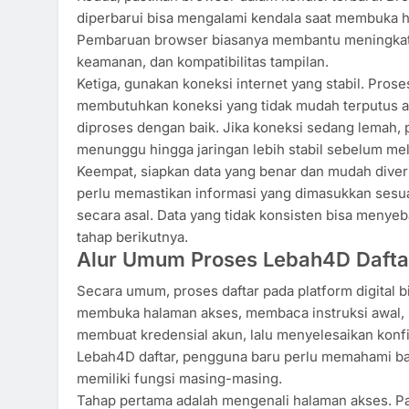
diperbarui bisa mengalami kendala saat membuka h
Pembaruan browser biasanya membantu meningkatka
keamanan, dan kompatibilitas tampilan.
Ketiga, gunakan koneksi internet yang stabil. Prose
membutuhkan koneksi yang tidak mudah terputus a
diproses dengan baik. Jika koneksi sedang lemah,
menunggu hingga jaringan lebih stabil sebelum mel
Keempat, siapkan data yang benar dan mudah diver
perlu memastikan informasi yang dimasukkan sesuai
secara asal. Data yang tidak konsisten bisa menye
tahap berikutnya.
Alur Umum Proses Lebah4D Dafta
Secara umum, proses daftar pada platform digital b
membuka halaman akses, membaca instruksi awal, m
membuat kredensial akun, lalu menyelesaikan konf
Lebah4D daftar, pengguna baru perlu memahami ba
memiliki fungsi masing-masing.
Tahap pertama adalah mengenali halaman akses. Pa