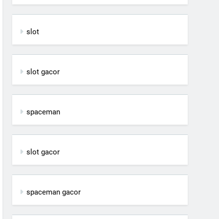
slot
slot gacor
spaceman
slot gacor
spaceman gacor