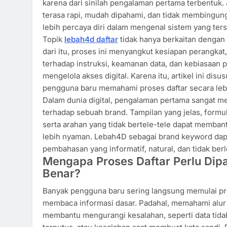
karena dari sinilah pengalaman pertama terbentuk. 
terasa rapi, mudah dipahami, dan tidak membingu
lebih percaya diri dalam mengenal sistem yang ters
Topik
lebah4d daftar
tidak hanya berkaitan dengan
dari itu, proses ini menyangkut kesiapan perangk
terhadap instruksi, keamanan data, dan kebiasaan
mengelola akses digital. Karena itu, artikel ini di
pengguna baru memahami proses daftar secara lebi
Dalam dunia digital, pengalaman pertama sangat m
terhadap sebuah brand. Tampilan yang jelas, formul
serta arahan yang tidak bertele-tele dapat memba
lebih nyaman. Lebah4D sebagai brand keyword dapa
pembahasan yang informatif, natural, dan tidak ber
Mengapa Proses Daftar Perlu Di
Benar?
Banyak pengguna baru sering langsung memulai pro
membaca informasi dasar. Padahal, memahami alur 
membantu mengurangi kesalahan, seperti data tidak