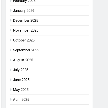
February 2026
January 2026
December 2025
November 2025
October 2025
September 2025
August 2025
July 2025
June 2025
May 2025
April 2025