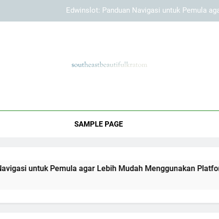
Edwinslot: Panduan Navigasi untuk Pemula a
EDWINSLOT Login dan Faktor Pen
Cara Mengatasi Login Edwinslot Tidak Bisa M
Cara Membersihkan C
theast Beautiful Krat
Edwinslot: Panduan Navigasi untuk Pemula a
ratom Berkualitas Dari Southeast Beautiful Kratom. Produk A
EDWINSLOT Login dan Faktor Pen
SAMPLE PAGE
Cara Mengatasi Login Edwinslot Tidak Bisa M
tuk Pemula agar Lebih Mudah Menggunakan Platform
ED
1 M