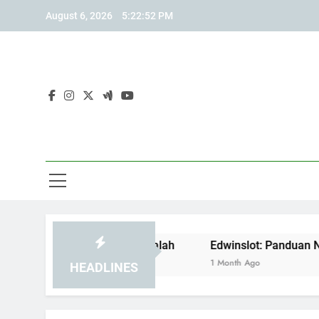
Skip
August 6, 2026
5:22:53 PM
to
content
Sou
Temukan K
4D Login Bermasalah
Edwinslot: Panduan Navigasi un
1 Month Ago
HEADLINES