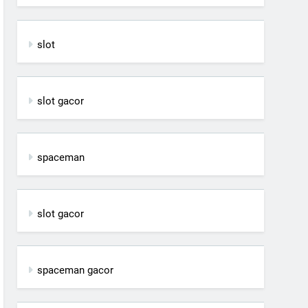
slot
slot gacor
spaceman
slot gacor
spaceman gacor