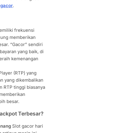
t gacor
.
emiliki frekuensi
derung memberikan
sar. “Gacor” sendiri
ayaran yang baik, di
meraih kemenangan
 Player (RTP) yang
han yang dikembalikan
n RTP tinggi biasanya
 memberikan
ih besar.
Jackpot Terbesar?
enang
Slot gacor hari