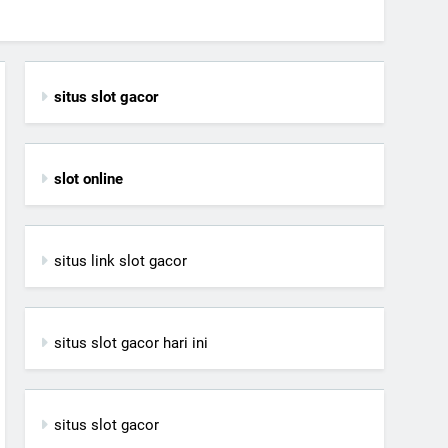
situs slot gacor
slot online
situs link slot gacor
situs slot gacor hari ini
situs slot gacor