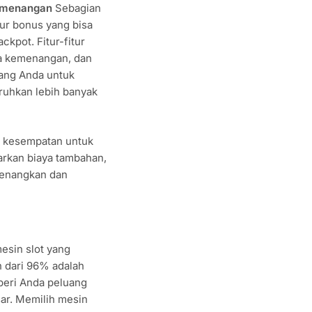
emenangan
Sebagian
tur bonus yang bisa
kpot. Fitur-fitur
nda kemenangan, dan
uang Anda untuk
ruhkan lebih banyak
n kesempatan untuk
rkan biaya tambahan,
enangkan dan
mesin slot yang
h dari 96% adalah
beri Anda peluang
ar. Memilih mesin