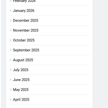
February 2026
January 2026
December 2025
November 2025
October 2025
September 2025
August 2025
July 2025
June 2025
May 2025
April 2025