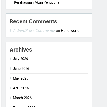
Kerahasiaan Akun Pengguna
Recent Comments
A WordPress Commenter
on
Hello world!
Archives
July 2026
June 2026
May 2026
April 2026
March 2026