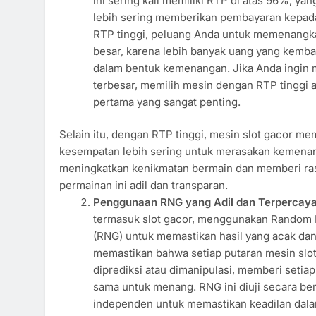
ini sering kali memiliki RTP di atas 96%, yang
lebih sering memberikan pembayaran kepad
RTP tinggi, peluang Anda untuk memenangka
besar, karena lebih banyak uang yang kemba
dalam bentuk kemenangan. Jika Anda ingin 
terbesar, memilih mesin dengan RTP tinggi 
pertama yang sangat penting.
Selain itu, dengan RTP tinggi, mesin slot gacor m
kesempatan lebih sering untuk merasakan kemenan
meningkatkan kenikmatan bermain dan memberi r
permainan ini adil dan transparan.
Penggunaan RNG yang Adil dan Terpercay
termasuk slot gacor, menggunakan Random
(RNG) untuk memastikan hasil yang acak dan
memastikan bahwa setiap putaran mesin slot
diprediksi atau dimanipulasi, memberi setia
sama untuk menang. RNG ini diuji secara be
independen untuk memastikan keadilan dal