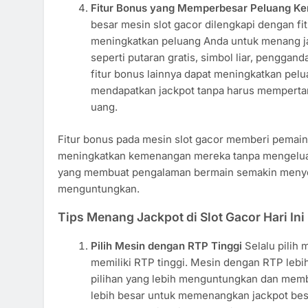
Fitur Bonus yang Memperbesar Peluang K
besar mesin slot gacor dilengkapi dengan fi
meningkatkan peluang Anda untuk menang jac
seperti putaran gratis, simbol liar, pengga
fitur bonus lainnya dapat meningkatkan pel
mendapatkan jackpot tanpa harus memperta
uang.
Fitur bonus pada mesin slot gacor memberi pemai
meningkatkan kemenangan mereka tanpa mengelua
yang membuat pengalaman bermain semakin meny
menguntungkan.
Tips Menang Jackpot di Slot Gacor Hari Ini
Pilih Mesin dengan RTP Tinggi
Selalu pilih 
memiliki RTP tinggi. Mesin dengan RTP lebi
pilihan yang lebih menguntungkan dan mem
lebih besar untuk memenangkan jackpot bes