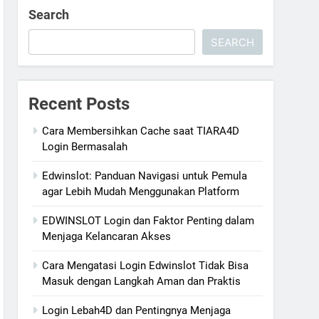
Search
SEARCH
Recent Posts
Cara Membersihkan Cache saat TIARA4D
Login Bermasalah
Edwinslot: Panduan Navigasi untuk Pemula
agar Lebih Mudah Menggunakan Platform
EDWINSLOT Login dan Faktor Penting dalam
Menjaga Kelancaran Akses
Cara Mengatasi Login Edwinslot Tidak Bisa
Masuk dengan Langkah Aman dan Praktis
Login Lebah4D dan Pentingnya Menjaga