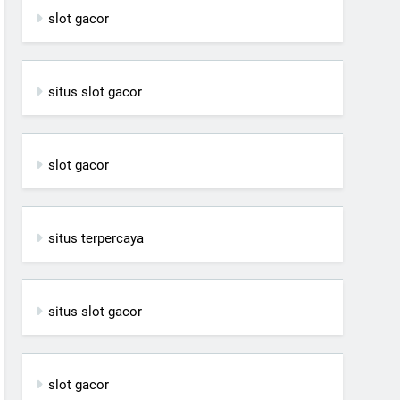
slot gacor
situs slot gacor
slot gacor
situs terpercaya
situs slot gacor
slot gacor