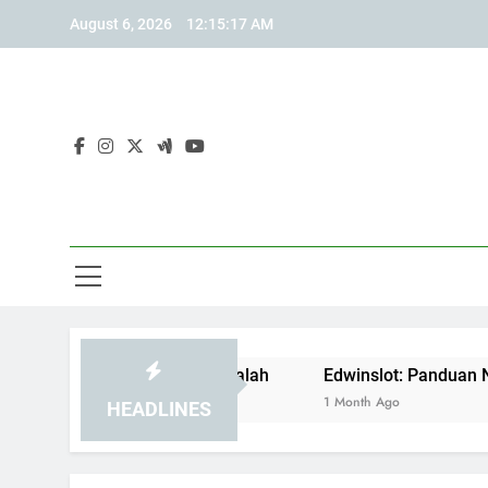
Skip
August 6, 2026
12:15:18 AM
to
content
Sou
Temukan K
A4D Login Bermasalah
Edwinslot: Panduan Navigasi un
1 Month Ago
HEADLINES