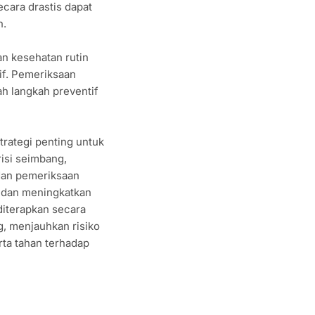
cara drastis dapat
n.
an kesehatan rutin
if. Pemeriksaan
ah langkah preventif
trategi penting untuk
isi seimbang,
, dan pemeriksaan
 dan meningkatkan
 diterapkan secara
, menjauhkan risiko
rta tahan terhadap