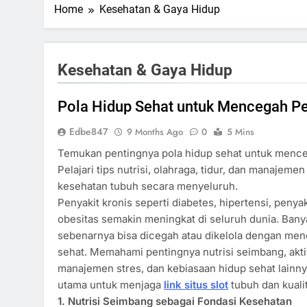
Home
Kesehatan & Gaya Hidup
Kesehatan & Gaya Hidup
Pola Hidup Sehat untuk Mencegah Pe
Edbe847
9 Months Ago
0
5 Mins
Temukan pentingnya pola hidup sehat untuk menceg
Pelajari tips nutrisi, olahraga, tidur, dan manajeme
kesehatan tubuh secara menyeluruh.
Penyakit kronis seperti diabetes, hipertensi, penyak
obesitas semakin meningkat di seluruh dunia. Banya
sebenarnya bisa dicegah atau dikelola dengan men
sehat. Memahami pentingnya nutrisi seimbang, aktivi
manajemen stres, dan kebiasaan hidup sehat lainny
utama untuk menjaga
link situs slot
tubuh dan kuali
1. Nutrisi Seimbang sebagai Fondasi Kesehatan