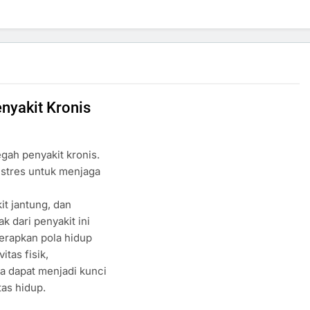
nyakit Kronis
ah penyakit kronis.
n stres untuk menjaga
it jantung, dan
k dari penyakit ini
erapkan pola hidup
tas fisik,
a dapat menjadi kunci
tas hidup.