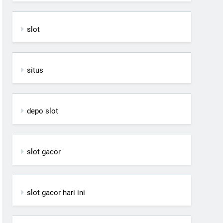
slot
situs
depo slot
slot gacor
slot gacor hari ini