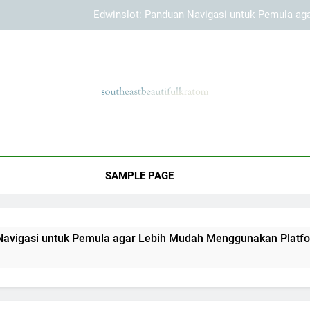
Edwinslot: Panduan Navigasi untuk Pemula a
EDWINSLOT Login dan Faktor Pen
Cara Mengatasi Login Edwinslot Tidak Bisa M
Cara Membersihkan C
theast Beautiful Krat
Edwinslot: Panduan Navigasi untuk Pemula a
ratom Berkualitas Dari Southeast Beautiful Kratom. Produk A
EDWINSLOT Login dan Faktor Pen
SAMPLE PAGE
Cara Mengatasi Login Edwinslot Tidak Bisa M
tuk Pemula agar Lebih Mudah Menggunakan Platform
ED
1 M