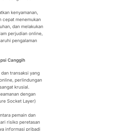
atkan kenyamanan,
an cepat menemukan
aruhan, dan melakukan
lam perjudian online,
aruhi pengalaman
psi Canggih
dan transaksi yang
online, perlindungan
sangat krusial.
 keamanan dengan
ure Socket Layer)
antara pemain dan
ri risiko peretasan
a informasi pribadi