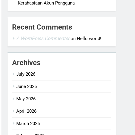
Kerahasiaan Akun Pengguna
Recent Comments
A WordPress Commenter
on
Hello world!
Archives
July 2026
June 2026
May 2026
April 2026
March 2026