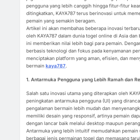
pengguna yang lebih canggih hingga fitur-fitur ke
ditingkatkan, KAYA787 terus berinovasi untuk me
pemain yang semakin beragam.
Artikel ini akan membahas beberapa inovasi terbar
oleh KAYA787 dalam dunia togel online di Asia dan b
ini memberikan nilai lebih bagi para pemain. Deng
berbasis teknologi dan fokus pada kenyamanan pe
menciptakan platform yang aman, efisien, dan me
bermain
kaya787
.
1.
Antarmuka Pengguna yang Lebih Ramah dan Re
Salah satu inovasi utama yang diterapkan oleh KAY
peningkatan antarmuka pengguna (UI) yang diran
pengalaman bermain lebih mudah dan menyenangkan
memiliki desain yang responsif, artinya pemain d
dengan lancar baik melalui desktop maupun perang
Antarmuka yang lebih intuitif memudahkan pemain
berbagai jenis permainan togel dan memasang taru