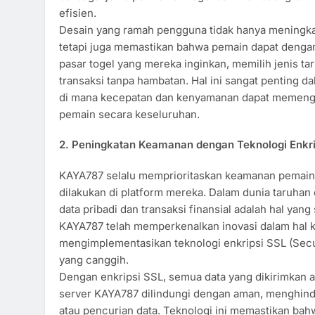
efisien.
Desain yang ramah pengguna tidak hanya meningk
tetapi juga memastikan bahwa pemain dapat deng
pasar togel yang mereka inginkan, memilih jenis t
transaksi tanpa hambatan. Hal ini sangat penting da
di mana kecepatan dan kenyamanan dapat memeng
pemain secara keseluruhan.
2.
Peningkatan Keamanan dengan Teknologi Enkri
KAYA787 selalu memprioritaskan keamanan pemain 
dilakukan di platform mereka. Dalam dunia taruhan 
data pribadi dan transaksi finansial adalah hal yang 
KAYA787 telah memperkenalkan inovasi dalam hal
mengimplementasikan teknologi enkripsi SSL (Sec
yang canggih.
Dengan enkripsi SSL, semua data yang dikirimkan 
server KAYA787 dilindungi dengan aman, menghinda
atau pencurian data. Teknologi ini memastikan bahw