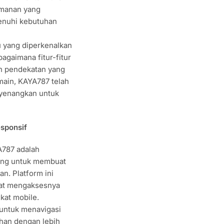
amanan yang
menuhi kebutuhan
u yang diperkenalkan
agaimana fitur-fitur
an pendekatan yang
main, KAYA787 telah
nyenangkan untuk
sponsif
A787 adalah
cang untuk membuat
. Platform ini
apat mengaksesnya
kat mobile.
 untuk menavigasi
han dengan lebih