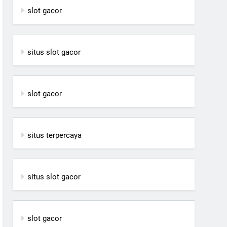
slot gacor
situs slot gacor
slot gacor
situs terpercaya
situs slot gacor
slot gacor