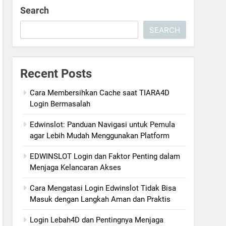
Search
SEARCH
Recent Posts
Cara Membersihkan Cache saat TIARA4D
Login Bermasalah
Edwinslot: Panduan Navigasi untuk Pemula
agar Lebih Mudah Menggunakan Platform
EDWINSLOT Login dan Faktor Penting dalam
Menjaga Kelancaran Akses
Cara Mengatasi Login Edwinslot Tidak Bisa
Masuk dengan Langkah Aman dan Praktis
Login Lebah4D dan Pentingnya Menjaga