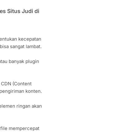
 Situs Judi di
nentukan kecepatan
bisa sangat lambat.
atau banyak plugin
i CDN (Content
engiriman konten.
elemen ringan akan
file mempercepat