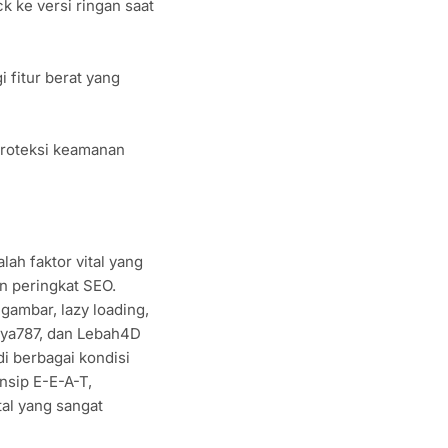
k ke versi ringan saat
 fitur berat yang
proteksi keamanan
lah faktor vital yang
 peringkat SEO.
gambar, lazy loading,
Kaya787, dan Lebah4D
i berbagai kondisi
insip E-E-A-T,
al yang sangat