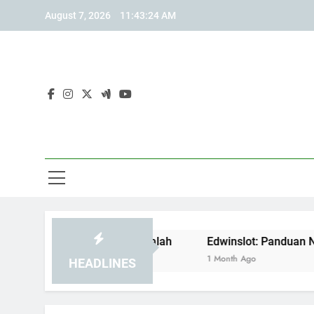
Skip
August 7, 2026
11:43:25 AM
to
content
Sou
Temukan K
4D Login Bermasalah
Edwinslot: Panduan Navigasi un
1 Month Ago
HEADLINES