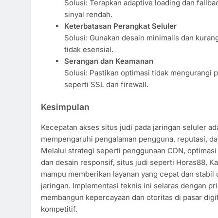
Solusi: Terapkan adaptive loading dan fallbac
sinyal rendah.
Keterbatasan Perangkat Seluler
Solusi: Gunakan desain minimalis dan kurangi
tidak esensial.
Serangan dan Keamanan
Solusi: Pastikan optimasi tidak mengurangi 
seperti SSL dan firewall.
Kesimpulan
Kecepatan akses situs judi pada jaringan seluler ada
mempengaruhi pengalaman pengguna, reputasi, dan
Melalui strategi seperti penggunaan CDN, optimasi 
dan desain responsif, situs judi seperti Horas88, 
mampu memberikan layanan yang cepat dan stabil d
jaringan. Implementasi teknis ini selaras dengan pr
membangun kepercayaan dan otoritas di pasar digit
kompetitif.