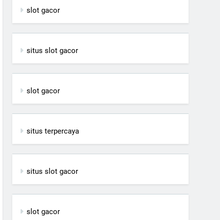
slot gacor
situs slot gacor
slot gacor
situs terpercaya
situs slot gacor
slot gacor