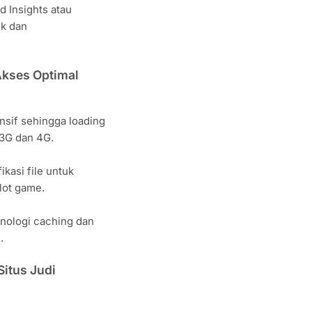
 Insights atau
ck dan
Akses Optimal
sif sehingga loading
 3G dan 4G.
kasi file untuk
lot game.
nologi caching dan
.
itus Judi