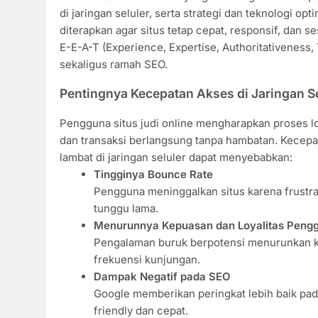
di jaringan seluler, serta strategi dan teknologi opt
diterapkan agar situs tetap cepat, responsif, dan s
E-E-A-T (Experience, Expertise, Authoritativeness,
sekaligus ramah SEO.
Pentingnya Kecepatan Akses di Jaringan Se
Pengguna situs judi online mengharapkan proses lo
dan transaksi berlangsung tanpa hambatan. Kecepa
lambat di jaringan seluler dapat menyebabkan:
Tingginya Bounce Rate
Pengguna meninggalkan situs karena frustr
tunggu lama.
Menurunnya Kepuasan dan Loyalitas Peng
Pengalaman buruk berpotensi menurunkan 
frekuensi kunjungan.
Dampak Negatif pada SEO
Google memberikan peringkat lebih baik pad
friendly dan cepat.