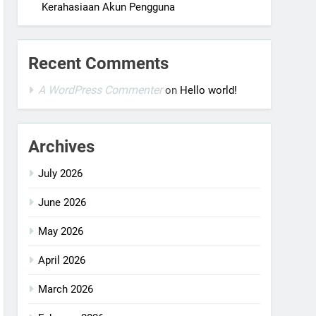
Kerahasiaan Akun Pengguna
Recent Comments
A WordPress Commenter
on
Hello world!
Archives
July 2026
June 2026
May 2026
April 2026
March 2026