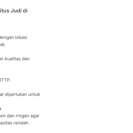
tus Judi di
dengan lokasi
at.
n kualitas dan
HTTP.
t diperlukan untuk
n
en dan ringan agar
asitas rendah.