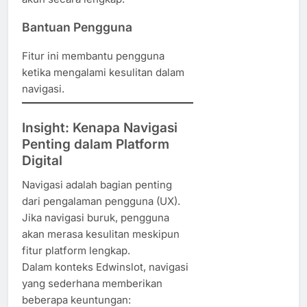
Bantuan Pengguna
Fitur ini membantu pengguna
ketika mengalami kesulitan dalam
navigasi.
Insight: Kenapa Navigasi
Penting dalam Platform
Digital
Navigasi adalah bagian penting
dari pengalaman pengguna (UX).
Jika navigasi buruk, pengguna
akan merasa kesulitan meskipun
fitur platform lengkap.
Dalam konteks Edwinslot, navigasi
yang sederhana memberikan
beberapa keuntungan: