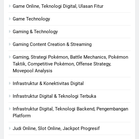
Game Online, Teknologi Digital, Ulasan Fitur
Game Technology
Gaming & Technology
Gaming Content Creation & Streaming
Gaming, Strategi Pokémon, Battle Mechanics, Pokémon
Taktik, Competitive Pokémon, Offense Strategy,
Movepool Analysis
Infrastruktur & Konektivitas Digital
Infrastruktur Digital & Teknologi Terbuka
Infrastruktur Digital, Teknologi Backend, Pengembangan
Platform
Judi Online, Slot Online, Jackpot Progresif