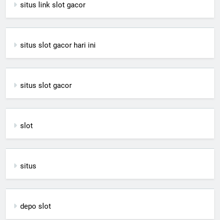
situs link slot gacor
situs slot gacor hari ini
situs slot gacor
slot
situs
depo slot