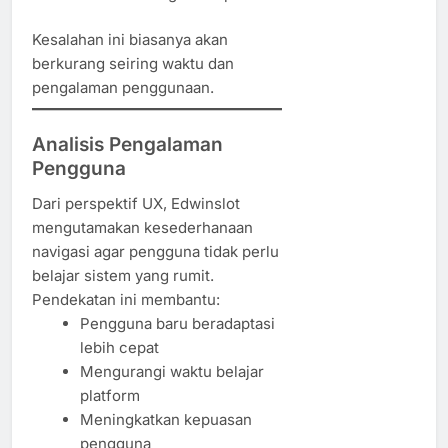
Kesalahan ini biasanya akan
berkurang seiring waktu dan
pengalaman penggunaan.
Analisis Pengalaman
Pengguna
Dari perspektif UX, Edwinslot
mengutamakan kesederhanaan
navigasi agar pengguna tidak perlu
belajar sistem yang rumit.
Pendekatan ini membantu:
Pengguna baru beradaptasi
lebih cepat
Mengurangi waktu belajar
platform
Meningkatkan kepuasan
pengguna