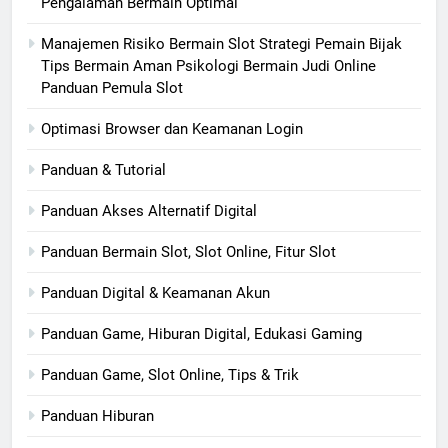
Pengalaman Bermain Optimal
Manajemen Risiko Bermain Slot Strategi Pemain Bijak
Tips Bermain Aman Psikologi Bermain Judi Online
Panduan Pemula Slot
Optimasi Browser dan Keamanan Login
Panduan & Tutorial
Panduan Akses Alternatif Digital
Panduan Bermain Slot, Slot Online, Fitur Slot
Panduan Digital & Keamanan Akun
Panduan Game, Hiburan Digital, Edukasi Gaming
Panduan Game, Slot Online, Tips & Trik
Panduan Hiburan