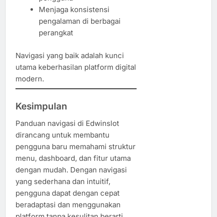
Menjaga konsistensi
pengalaman di berbagai
perangkat
Navigasi yang baik adalah kunci
utama keberhasilan platform digital
modern.
Kesimpulan
Panduan navigasi di Edwinslot
dirancang untuk membantu
pengguna baru memahami struktur
menu, dashboard, dan fitur utama
dengan mudah. Dengan navigasi
yang sederhana dan intuitif,
pengguna dapat dengan cepat
beradaptasi dan menggunakan
platform tanpa kesulitan berarti.