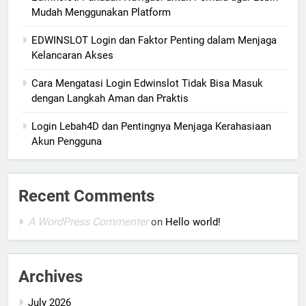
Mudah Menggunakan Platform
EDWINSLOT Login dan Faktor Penting dalam Menjaga
Kelancaran Akses
Cara Mengatasi Login Edwinslot Tidak Bisa Masuk
dengan Langkah Aman dan Praktis
Login Lebah4D dan Pentingnya Menjaga Kerahasiaan
Akun Pengguna
Recent Comments
A WordPress Commenter
on
Hello world!
Archives
July 2026