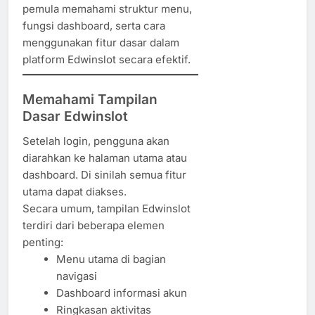
pemula memahami struktur menu,
fungsi dashboard, serta cara
menggunakan fitur dasar dalam
platform Edwinslot secara efektif.
Memahami Tampilan
Dasar Edwinslot
Setelah login, pengguna akan
diarahkan ke halaman utama atau
dashboard. Di sinilah semua fitur
utama dapat diakses.
Secara umum, tampilan Edwinslot
terdiri dari beberapa elemen
penting:
Menu utama di bagian
navigasi
Dashboard informasi akun
Ringkasan aktivitas