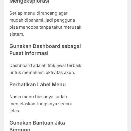
Mengeksplorasi
Setiap menu dirancang agar
mudah dipahami, jadi pengguna
bisa mencoba tanpa takut merusak
sistem.
Gunakan Dashboard sebagai
Pusat Informasi
Dashboard adalah titik awal terbaik
untuk memahami aktivitas akun.
Perhatikan Label Menu
Nama menu biasanya sudah
menjelaskan fungsinya secara
jelas.
Gunakan Bantuan Jika
Bingung