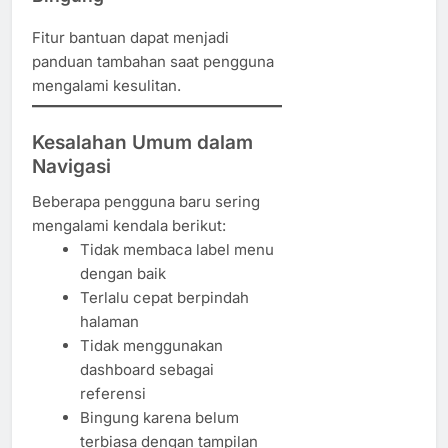
Fitur bantuan dapat menjadi
panduan tambahan saat pengguna
mengalami kesulitan.
Kesalahan Umum dalam
Navigasi
Beberapa pengguna baru sering
mengalami kendala berikut:
Tidak membaca label menu
dengan baik
Terlalu cepat berpindah
halaman
Tidak menggunakan
dashboard sebagai
referensi
Bingung karena belum
terbiasa dengan tampilan