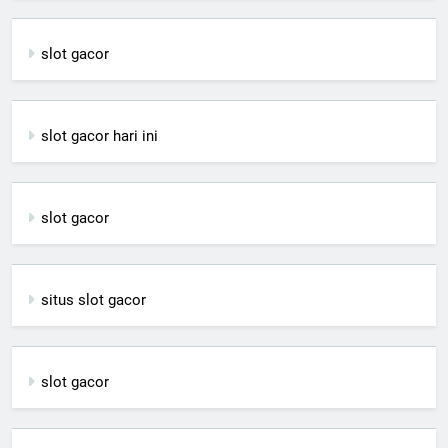
slot gacor
slot gacor hari ini
slot gacor
situs slot gacor
slot gacor