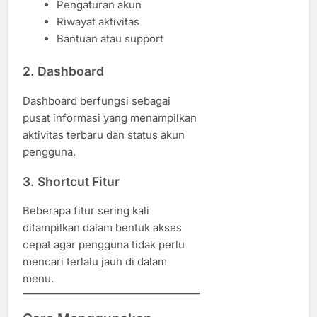
Pengaturan akun
Riwayat aktivitas
Bantuan atau support
2. Dashboard
Dashboard berfungsi sebagai
pusat informasi yang menampilkan
aktivitas terbaru dan status akun
pengguna.
3. Shortcut Fitur
Beberapa fitur sering kali
ditampilkan dalam bentuk akses
cepat agar pengguna tidak perlu
mencari terlalu jauh di dalam
menu.