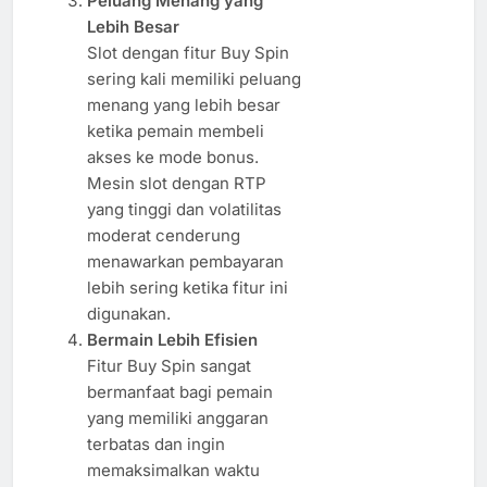
Peluang Menang yang
Lebih Besar
Slot dengan fitur Buy Spin
sering kali memiliki peluang
menang yang lebih besar
ketika pemain membeli
akses ke mode bonus.
Mesin slot dengan RTP
yang tinggi dan volatilitas
moderat cenderung
menawarkan pembayaran
lebih sering ketika fitur ini
digunakan.
Bermain Lebih Efisien
Fitur Buy Spin sangat
bermanfaat bagi pemain
yang memiliki anggaran
terbatas dan ingin
memaksimalkan waktu