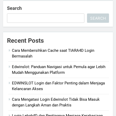
Search
SEARCH
Recent Posts
Cara Membersihkan Cache saat TIARA4D Login
Bermasalah
Edwinslot: Panduan Navigasi untuk Pemula agar Lebih
Mudah Menggunakan Platform
EDWINSLOT Login dan Faktor Penting dalam Menjaga
Kelancaran Akses
Cara Mengatasi Login Edwinslot Tidak Bisa Masuk
dengan Langkah Aman dan Praktis
Login Lebah4D dan Pentingnya Menjaga Kerahasiaan