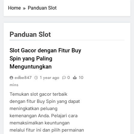
Home
Panduan Slot
Panduan Slot
Slot Gacor dengan Fitur Buy
Spin yang Paling
Menguntungkan
edbe847
1 year ago
0
10
mins
Temukan slot gacor terbaik
dengan fitur Buy Spin yang dapat
meningkatkan peluang
kemenangan Anda. Pelajari cara
memaksimalkan keuntungan
melalui fitur ini dan pilih permainan