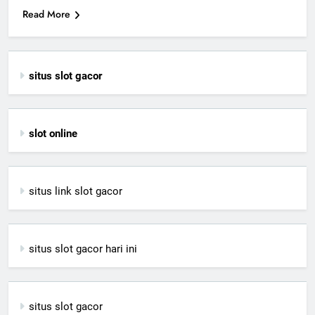
Read More
situs slot gacor
slot online
situs link slot gacor
situs slot gacor hari ini
situs slot gacor