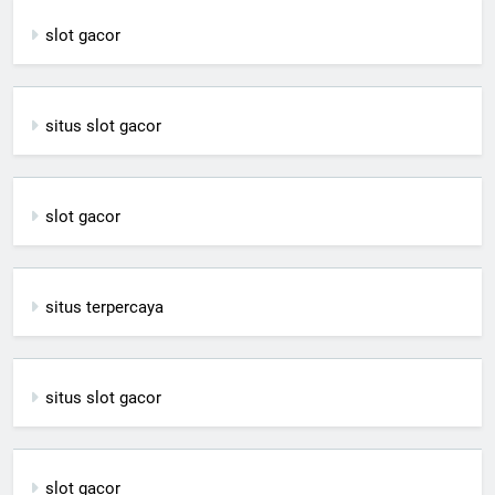
slot gacor
situs slot gacor
slot gacor
situs terpercaya
situs slot gacor
slot gacor