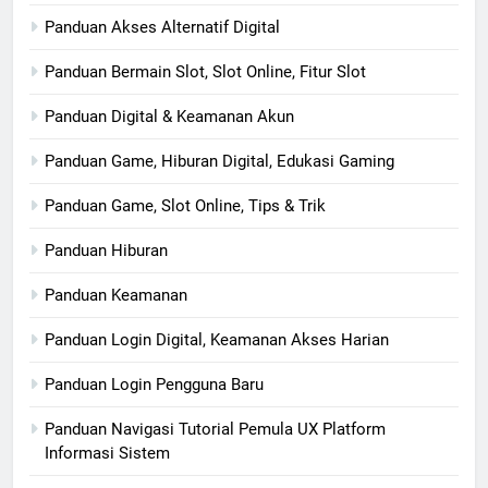
Panduan Akses Alternatif Digital
Panduan Bermain Slot, Slot Online, Fitur Slot
Panduan Digital & Keamanan Akun
Panduan Game, Hiburan Digital, Edukasi Gaming
Panduan Game, Slot Online, Tips & Trik
Panduan Hiburan
Panduan Keamanan
Panduan Login Digital, Keamanan Akses Harian
Panduan Login Pengguna Baru
Panduan Navigasi Tutorial Pemula UX Platform
Informasi Sistem