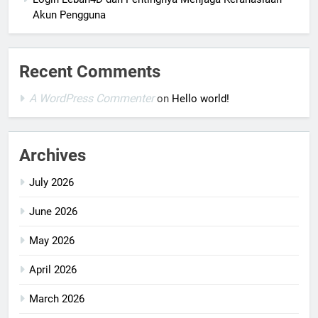
Akun Pengguna
Recent Comments
A WordPress Commenter
on
Hello world!
Archives
July 2026
June 2026
May 2026
April 2026
March 2026