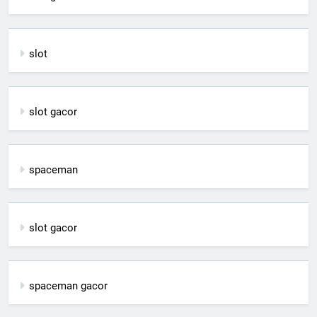
slot
slot gacor
spaceman
slot gacor
spaceman gacor