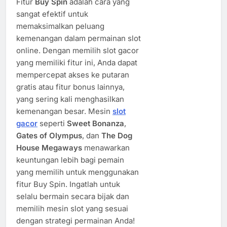
Fitur
Buy Spin
adalah cara yang
sangat efektif untuk
memaksimalkan peluang
kemenangan dalam permainan slot
online. Dengan memilih slot gacor
yang memiliki fitur ini, Anda dapat
mempercepat akses ke putaran
gratis atau fitur bonus lainnya,
yang sering kali menghasilkan
kemenangan besar. Mesin
slot
gacor
seperti
Sweet Bonanza
,
Gates of Olympus
, dan
The Dog
House Megaways
menawarkan
keuntungan lebih bagi pemain
yang memilih untuk menggunakan
fitur Buy Spin. Ingatlah untuk
selalu bermain secara bijak dan
memilih mesin slot yang sesuai
dengan strategi permainan Anda!