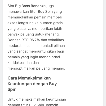
Slot
Big Bass Bonanza
juga
menawarkan fitur Buy Spin yang
memungkinkan pemain membeli
akses langsung ke putaran gratis,
yang biasanya memberikan lebih
banyak peluang untuk menang.
Dengan RTP 96.7% dan volatilitas
moderat, mesin ini menjadi pilihan
yang sangat menguntungkan bagi
pemain yang ingin menghindari
ketidakpastian dan
mengoptimalkan peluang menang.
Cara Memaksimalkan
Keuntungan dengan Buy
Spin
Untuk memaksimalkan keuntungan
dengan fitur Buy Spin, pemain