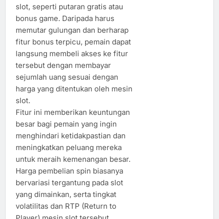
slot, seperti putaran gratis atau
bonus game. Daripada harus
memutar gulungan dan berharap
fitur bonus terpicu, pemain dapat
langsung membeli akses ke fitur
tersebut dengan membayar
sejumlah uang sesuai dengan
harga yang ditentukan oleh mesin
slot.
Fitur ini memberikan keuntungan
besar bagi pemain yang ingin
menghindari ketidakpastian dan
meningkatkan peluang mereka
untuk meraih kemenangan besar.
Harga pembelian spin biasanya
bervariasi tergantung pada slot
yang dimainkan, serta tingkat
volatilitas dan RTP (Return to
Player) mesin slot tersebut.