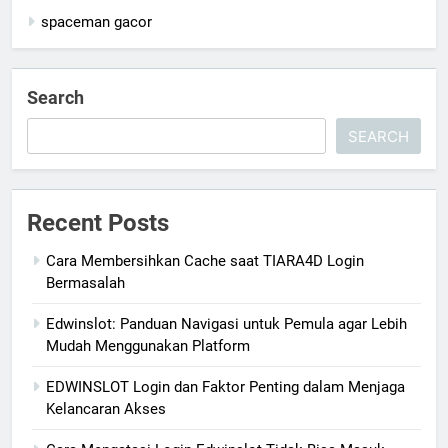
spaceman gacor
Search
SEARCH
Recent Posts
Cara Membersihkan Cache saat TIARA4D Login
Bermasalah
Edwinslot: Panduan Navigasi untuk Pemula agar Lebih
Mudah Menggunakan Platform
EDWINSLOT Login dan Faktor Penting dalam Menjaga
Kelancaran Akses