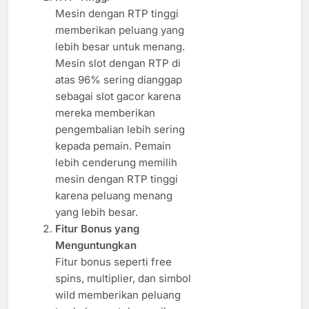
Mesin dengan RTP tinggi
memberikan peluang yang
lebih besar untuk menang.
Mesin slot dengan RTP di
atas 96% sering dianggap
sebagai slot gacor karena
mereka memberikan
pengembalian lebih sering
kepada pemain. Pemain
lebih cenderung memilih
mesin dengan RTP tinggi
karena peluang menang
yang lebih besar.
Fitur Bonus yang
Menguntungkan
Fitur bonus seperti free
spins, multiplier, dan simbol
wild memberikan peluang