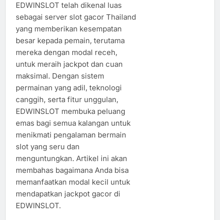
EDWINSLOT telah dikenal luas
sebagai server slot gacor Thailand
yang memberikan kesempatan
besar kepada pemain, terutama
mereka dengan modal receh,
untuk meraih jackpot dan cuan
maksimal. Dengan sistem
permainan yang adil, teknologi
canggih, serta fitur unggulan,
EDWINSLOT membuka peluang
emas bagi semua kalangan untuk
menikmati pengalaman bermain
slot yang seru dan
menguntungkan. Artikel ini akan
membahas bagaimana Anda bisa
memanfaatkan modal kecil untuk
mendapatkan jackpot gacor di
EDWINSLOT.