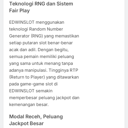
Teknologi RNG dan Sistem
Fair Play
EDWINSLOT menggunakan
teknologi Random Number
Generator (RNG) yang memastikan
setiap putaran slot benar-benar
acak dan adil. Dengan begitu,
semua pemain memiliki peluang
yang sama untuk menang tanpa
adanya manipulasi. Tingginya RTP
(Return to Player) yang ditawarkan
pada game-game slot di
EDWINSLOT semakin
memperbesar peluang jackpot dan
kemenangan besar.
Modal Receh, Peluang
Jackpot Besar