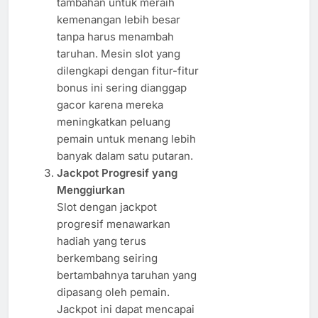
tambahan untuk meraih
kemenangan lebih besar
tanpa harus menambah
taruhan. Mesin slot yang
dilengkapi dengan fitur-fitur
bonus ini sering dianggap
gacor karena mereka
meningkatkan peluang
pemain untuk menang lebih
banyak dalam satu putaran.
Jackpot Progresif yang
Menggiurkan
Slot dengan jackpot
progresif menawarkan
hadiah yang terus
berkembang seiring
bertambahnya taruhan yang
dipasang oleh pemain.
Jackpot ini dapat mencapai