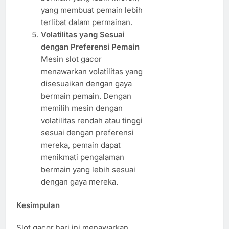
yang membuat pemain lebih
terlibat dalam permainan.
Volatilitas yang Sesuai
dengan Preferensi Pemain
Mesin slot gacor
menawarkan volatilitas yang
disesuaikan dengan gaya
bermain pemain. Dengan
memilih mesin dengan
volatilitas rendah atau tinggi
sesuai dengan preferensi
mereka, pemain dapat
menikmati pengalaman
bermain yang lebih sesuai
dengan gaya mereka.
Kesimpulan
Slot gacor hari ini menawarkan