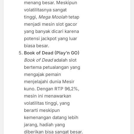
menang besar. Meskipun
volatilitasnya sangat
tinggi,
Mega Moolah
tetap
menjadi mesin slot gacor
yang banyak dicari karena
potensi jackpot yang luar
biasa besar.
Book of Dead (Play’n GO)
Book of Dead
adalah slot
bertema petualangan yang
mengajak pemain
menjelajahi dunia Mesir
kuno. Dengan RTP 96,2%,
mesin ini menawarkan
volatilitas tinggi, yang
berarti meskipun
kemenangan datang lebih
jarang, hadiah yang
diberikan bisa sangat besar.