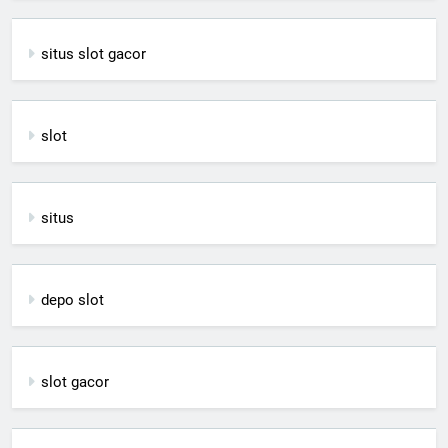
situs slot gacor
slot
situs
depo slot
slot gacor