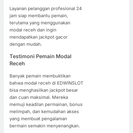
Layanan pelanggan profesional 24
jam siap membantu pemain,
terutama yang menggunakan
modal receh dan ingin
mendapatkan jackpot gacor
dengan mudah.
Testimoni Pemain Modal
Receh
Banyak pemain membuktikan
bahwa modal receh di EDWINSLOT
bisa menghasilkan jackpot besar
dan cuan maksimal. Mereka
memuji keadilan permainan, bonus
melimpah, dan kemudahan akses
yang membuat pengalaman
bermain semakin menyenangkan.