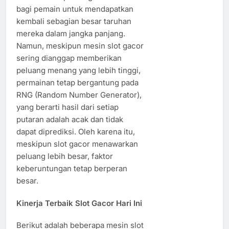
bagi pemain untuk mendapatkan
kembali sebagian besar taruhan
mereka dalam jangka panjang.
Namun, meskipun mesin slot gacor
sering dianggap memberikan
peluang menang yang lebih tinggi,
permainan tetap bergantung pada
RNG (Random Number Generator),
yang berarti hasil dari setiap
putaran adalah acak dan tidak
dapat diprediksi. Oleh karena itu,
meskipun slot gacor menawarkan
peluang lebih besar, faktor
keberuntungan tetap berperan
besar.
Kinerja Terbaik Slot Gacor Hari Ini
Berikut adalah beberapa mesin slot