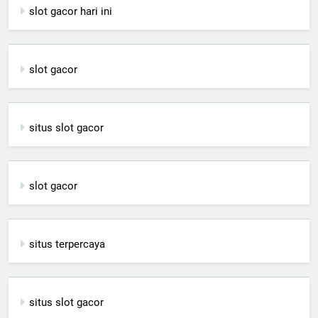
slot gacor hari ini
slot gacor
situs slot gacor
slot gacor
situs terpercaya
situs slot gacor