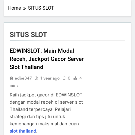
Home
SITUS SLOT
SITUS SLOT
EDWINSLOT: Main Modal
Receh, Jackpot Gacor Server
Slot Thailand
edbe847
1 year ago
0
4
mins
Raih jackpot gacor di EDWINSLOT
dengan modal receh di server slot
Thailand terpercaya. Pelajari
strategi dan tips jitu untuk
kemenangan maksimal dan cuan
slot thailand
.