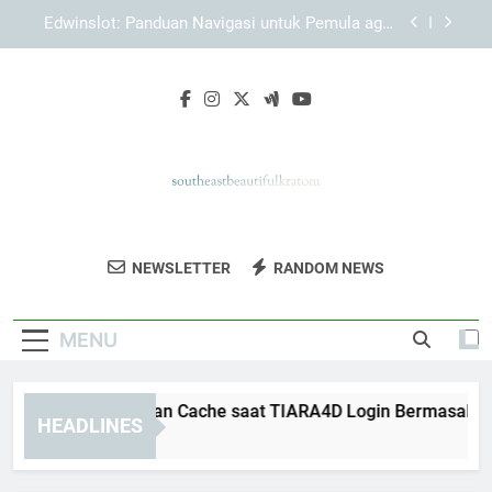
Skip
EDWINSLOT Login dan Faktor Penting dalam
to
Menjaga Kelancaran Akses
content
Cara Mengatasi Login Edwinslot Tidak Bisa
Masuk dengan Langkah Aman dan Praktis
Cara Membersihkan Cache saat TIARA4D Login
Bermasalah
Edwinslot: Panduan Navigasi untuk Pemula agar
Lebih Mudah Menggunakan Platform
EDWINSLOT Login dan Faktor Penting dalam
Menjaga Kelancaran Akses
Southeast
Temukan Kratom Berkualitas Dari Southeast
Cara Mengatasi Login Edwinslot Tidak Bisa
NEWSLETTER
RANDOM NEWS
Beautiful Kratom
Masuk dengan Langkah Aman dan Praktis
Beautiful Kratom. Produk Aman Dan
Terpercaya Untuk Kebutuhan Anda.
MENU
ra Membersihkan Cache saat TIARA4D Login Bermasalah
HEADLINES
Weeks Ago