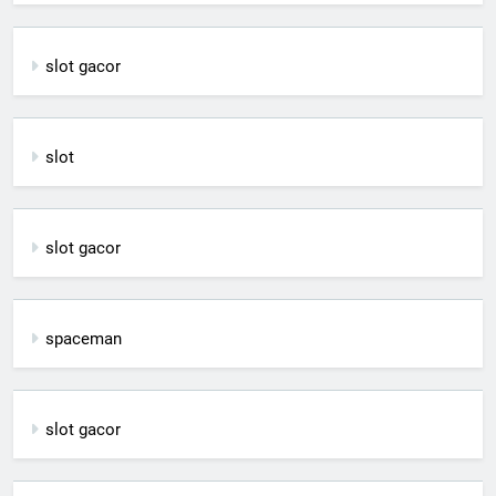
slot gacor
slot
slot gacor
spaceman
slot gacor