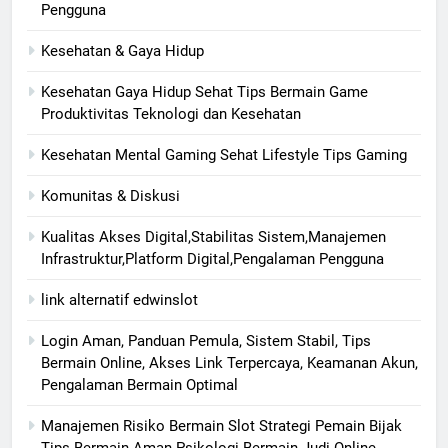
Pengguna
Kesehatan & Gaya Hidup
Kesehatan Gaya Hidup Sehat Tips Bermain Game
Produktivitas Teknologi dan Kesehatan
Kesehatan Mental Gaming Sehat Lifestyle Tips Gaming
Komunitas & Diskusi
Kualitas Akses Digital,Stabilitas Sistem,Manajemen
Infrastruktur,Platform Digital,Pengalaman Pengguna
link alternatif edwinslot
Login Aman, Panduan Pemula, Sistem Stabil, Tips
Bermain Online, Akses Link Terpercaya, Keamanan Akun,
Pengalaman Bermain Optimal
Manajemen Risiko Bermain Slot Strategi Pemain Bijak