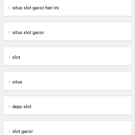
situs slot gacor hari ini
situs slot gacor
slot
situs
depo slot
slot gacor