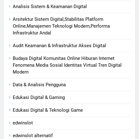
Analisis Sistem & Keamanan Digital
Arsitektur Sistem Digital,Stabilitas Platform
Online,Manajemen Teknologi Modern,Performa
Infrastruktur Andal
Audit Keamanan & Infrastruktur Akses Digital
Budaya Digital Komunitas Online Hiburan Internet
Fenomena Media Sosial Identitas Virtual Tren Digital
Modern
Data & Analisis Pengguna
Edukasi Digital & Gaming
Edukasi Digital & Teknologi Game
edwinslot
edwinslot alternatif