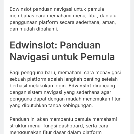
Edwinslot panduan navigasi untuk pemula
membahas cara memahami menu, fitur, dan alur
penggunaan platform secara sederhana, aman,
dan mudah dipahami.
Edwinslot: Panduan
Navigasi untuk Pemula
Bagi pengguna baru, memahami cara menavigasi
sebuah platform adalah langkah penting setelah
berhasil melakukan login.
Edwinslot
dirancang
dengan sistem navigasi yang sederhana agar
pengguna dapat dengan mudah menemukan fitur
yang dibutuhkan tanpa kebingungan.
Panduan ini akan membantu pemula memahami
struktur menu, fungsi dashboard, serta cara
menggunakan fitur dasar dalam platform