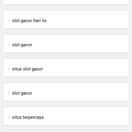
slot gacor hari ini
slot gacor
situs slot gacor
slot gacor
situs terpercaya