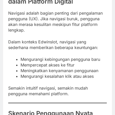
dalam Platform Digital
Navigasi adalah bagian penting dari pengalaman
pengguna (UX). Jika navigasi buruk, pengguna
akan merasa kesulitan meskipun fitur platform
lengkap.
Dalam konteks Edwinslot, navigasi yang
sederhana memberikan beberapa keuntungan:
Mengurangi kebingungan pengguna baru
Mempercepat akses ke fitur
Meningkatkan kenyamanan penggunaan
Mengurangi kesalahan klik atau akses
Semakin intuitif navigasi, semakin mudah
pengguna memahami platform.
Skenario Penggunaan Nyata