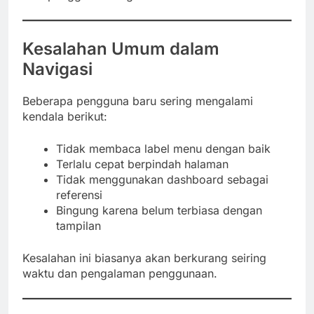
Kesalahan Umum dalam
Navigasi
Beberapa pengguna baru sering mengalami
kendala berikut:
Tidak membaca label menu dengan baik
Terlalu cepat berpindah halaman
Tidak menggunakan dashboard sebagai
referensi
Bingung karena belum terbiasa dengan
tampilan
Kesalahan ini biasanya akan berkurang seiring
waktu dan pengalaman penggunaan.