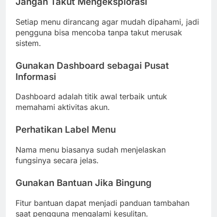
Jangan Takut Mengeksplorasi
Setiap menu dirancang agar mudah dipahami, jadi
pengguna bisa mencoba tanpa takut merusak
sistem.
Gunakan Dashboard sebagai Pusat
Informasi
Dashboard adalah titik awal terbaik untuk
memahami aktivitas akun.
Perhatikan Label Menu
Nama menu biasanya sudah menjelaskan
fungsinya secara jelas.
Gunakan Bantuan Jika Bingung
Fitur bantuan dapat menjadi panduan tambahan
saat pengguna mengalami kesulitan.