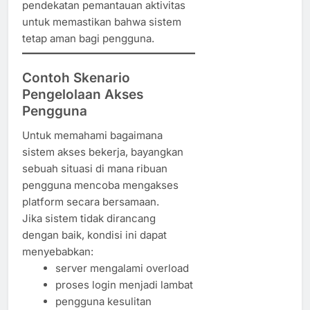
pendekatan pemantauan aktivitas
untuk memastikan bahwa sistem
tetap aman bagi pengguna.
Contoh Skenario
Pengelolaan Akses
Pengguna
Untuk memahami bagaimana
sistem akses bekerja, bayangkan
sebuah situasi di mana ribuan
pengguna mencoba mengakses
platform secara bersamaan.
Jika sistem tidak dirancang
dengan baik, kondisi ini dapat
menyebabkan:
server mengalami overload
proses login menjadi lambat
pengguna kesulitan