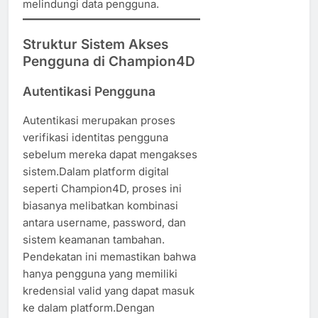
melindungi data pengguna.
Struktur Sistem Akses
Pengguna di Champion4D
Autentikasi Pengguna
Autentikasi merupakan proses
verifikasi identitas pengguna
sebelum mereka dapat mengakses
sistem.Dalam platform digital
seperti Champion4D, proses ini
biasanya melibatkan kombinasi
antara username, password, dan
sistem keamanan tambahan.
Pendekatan ini memastikan bahwa
hanya pengguna yang memiliki
kredensial valid yang dapat masuk
ke dalam platform.Dengan