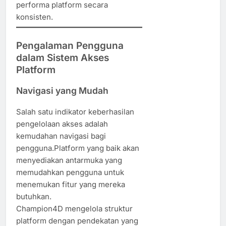
performa platform secara
konsisten.
Pengalaman Pengguna
dalam Sistem Akses
Platform
Navigasi yang Mudah
Salah satu indikator keberhasilan
pengelolaan akses adalah
kemudahan navigasi bagi
pengguna.Platform yang baik akan
menyediakan antarmuka yang
memudahkan pengguna untuk
menemukan fitur yang mereka
butuhkan.
Champion4D mengelola struktur
platform dengan pendekatan yang