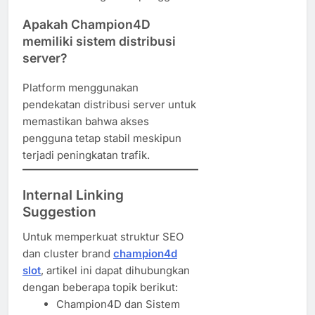
Apakah Champion4D
memiliki sistem distribusi
server?
Platform menggunakan
pendekatan distribusi server untuk
memastikan bahwa akses
pengguna tetap stabil meskipun
terjadi peningkatan trafik.
Internal Linking
Suggestion
Untuk memperkuat struktur SEO
dan cluster brand
champion4d
slot
, artikel ini dapat dihubungkan
dengan beberapa topik berikut:
Champion4D dan Sistem