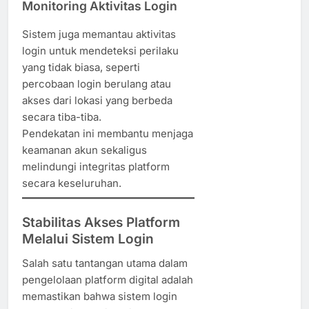
Monitoring Aktivitas Login
Sistem juga memantau aktivitas
login untuk mendeteksi perilaku
yang tidak biasa, seperti
percobaan login berulang atau
akses dari lokasi yang berbeda
secara tiba-tiba.
Pendekatan ini membantu menjaga
keamanan akun sekaligus
melindungi integritas platform
secara keseluruhan.
Stabilitas Akses Platform
Melalui Sistem Login
Salah satu tantangan utama dalam
pengelolaan platform digital adalah
memastikan bahwa sistem login