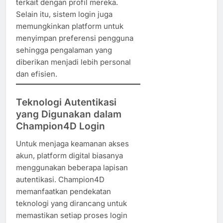
terkait dengan profil mereka.
Selain itu, sistem login juga
memungkinkan platform untuk
menyimpan preferensi pengguna
sehingga pengalaman yang
diberikan menjadi lebih personal
dan efisien.
Teknologi Autentikasi
yang Digunakan dalam
Champion4D Login
Untuk menjaga keamanan akses
akun, platform digital biasanya
menggunakan beberapa lapisan
autentikasi. Champion4D
memanfaatkan pendekatan
teknologi yang dirancang untuk
memastikan setiap proses login