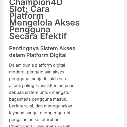
Champion4D
Slot: Cara
Platform
Mengelola Akses
Pengguna
Secara Efektif
Pentingnya Sistem Akses
dalam Platform Digital
Dalam dunia platform digital
modern, pengelolaan akses
pengguna menjadi salah satu
aspek paling krusial.Kemampuan
sebuah sistem untuk mengatur
bagaimana pengguna masuk,
berinteraksi, dan menggunakan
layanan sangat mempengaruhi
pengalaman keseluruhan.
Champion4D merupakan salah