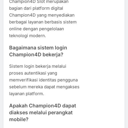
Champion4D Slot merupakan
bagian dari platform digital
Champion4D yang menyediakan
berbagai layanan berbasis sistem
online dengan pengelolaan
teknologi modern.
Bagaimana sistem login
Champion4D bekerja?
Sistem login bekerja melalui
proses autentikasi yang
memverifikasi identitas pengguna
sebelum mereka dapat mengakses
layanan platform.
Apakah Champion4D dapat
diakses melalui perangkat
mobile?