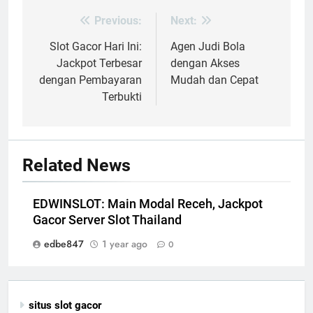
Previous:
Next:
Post
navigation
Slot Gacor Hari Ini:
Agen Judi Bola
Jackpot Terbesar
dengan Akses
dengan Pembayaran
Mudah dan Cepat
Terbukti
Related News
EDWINSLOT: Main Modal Receh, Jackpot
Gacor Server Slot Thailand
edbe847
1 year ago
0
situs slot gacor