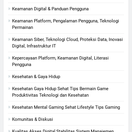
Keamanan Digital & Panduan Pengguna
Keamanan Platform, Pengalaman Pengguna, Teknologi
Permainan
Keamanan Siber, Teknologi Cloud, Proteksi Data, Inovasi
Digital, Infrastruktur IT
Kepercayaan Platform, Keamanan Digital, Literasi
Pengguna
Kesehatan & Gaya Hidup
Kesehatan Gaya Hidup Sehat Tips Bermain Game
Produktivitas Teknologi dan Kesehatan
Kesehatan Mental Gaming Sehat Lifestyle Tips Gaming
Komunitas & Diskusi
Kualitas Akses Digital,Stabilitas Sistem,Manajemen