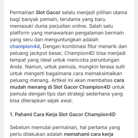
Permainan
Slot Gacor
selalu menjadi pilihan utama
bagi banyak pemain, terutama yang baru
memasuki dunia perjudian online. Salah satu
platform yang menawarkan pengalaman bermain
yang seru dan menguntungkan adalah
champion4d
,
Dengan kombinasi fitur menarik dan
peluang jackpot besar, Champion4D bisa menjadi
tempat yang ideal untuk mencoba peruntungan
Anda. Namun, untuk pemula, mungkin terasa sulit
untuk mengerti bagaimana cara memaksimalkan
peluang menang. Artikel ini akan membahas
cara
mudah menang di Slot Gacor Champion4D
untuk
pemula dengan tips dan strategi sederhana yang
bisa diterapkan sejak awal.
1.
Pahami Cara Kerja Slot Gacor Champion4D
Sebelum memulai permainan, hal pertama yang
perlu dilakukan adalah
memahami cara kerja