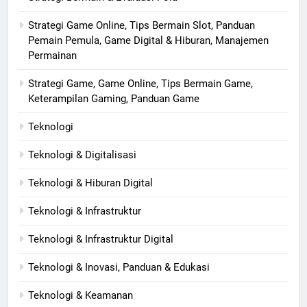
Strategi Game Online, Tips Bermain Slot, Panduan
Pemain Pemula, Game Digital & Hiburan, Manajemen
Permainan
Strategi Game, Game Online, Tips Bermain Game,
Keterampilan Gaming, Panduan Game
Teknologi
Teknologi & Digitalisasi
Teknologi & Hiburan Digital
Teknologi & Infrastruktur
Teknologi & Infrastruktur Digital
Teknologi & Inovasi, Panduan & Edukasi
Teknologi & Keamanan