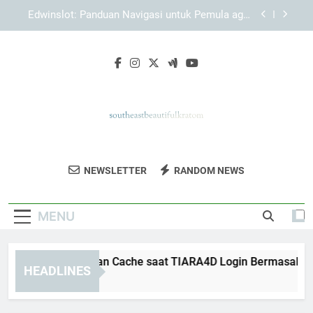
Skip
EDWINSLOT Login dan Faktor Penting dalam
to
Menjaga Kelancaran Akses
content
Cara Mengatasi Login Edwinslot Tidak Bisa
Masuk dengan Langkah Aman dan Praktis
Cara Membersihkan Cache saat TIARA4D Login
Bermasalah
Edwinslot: Panduan Navigasi untuk Pemula agar
Lebih Mudah Menggunakan Platform
EDWINSLOT Login dan Faktor Penting dalam
Menjaga Kelancaran Akses
Southeast
Temukan Kratom Berkualitas Dari Southeast
Cara Mengatasi Login Edwinslot Tidak Bisa
NEWSLETTER
RANDOM NEWS
Beautiful Kratom
Masuk dengan Langkah Aman dan Praktis
Beautiful Kratom. Produk Aman Dan
Terpercaya Untuk Kebutuhan Anda.
MENU
ra Membersihkan Cache saat TIARA4D Login Bermasalah
HEADLINES
Weeks Ago