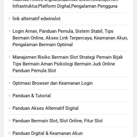
Infrastruktur,Platform Digital,Pengalaman Pengguna
link alternatif edwinslot
Login Aman, Panduan Pemula, Sistem Stabil, Tips
Bermain Online, Akses Link Terpercaya, Keamanan Akun,
Pengalaman Bermain Optimal
Manajemen Risiko Bermain Slot Strategi Pemain Bijak
Tips Bermain Aman Psikologi Bermain Judi Online
Panduan Pemula Slot
Optimasi Browser dan Keamanan Login
Panduan & Tutorial
Panduan Akses Alternatif Digital
Panduan Bermain Slot, Slot Online, Fitur Slot
Panduan Digital & Keamanan Akun