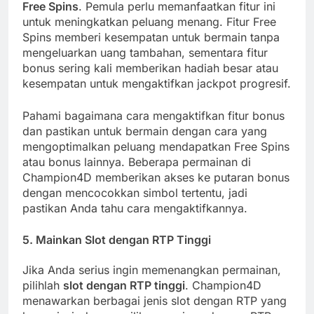
Free Spins
. Pemula perlu memanfaatkan fitur ini
untuk meningkatkan peluang menang. Fitur Free
Spins memberi kesempatan untuk bermain tanpa
mengeluarkan uang tambahan, sementara fitur
bonus sering kali memberikan hadiah besar atau
kesempatan untuk mengaktifkan jackpot progresif.
Pahami bagaimana cara mengaktifkan fitur bonus
dan pastikan untuk bermain dengan cara yang
mengoptimalkan peluang mendapatkan Free Spins
atau bonus lainnya. Beberapa permainan di
Champion4D memberikan akses ke putaran bonus
dengan mencocokkan simbol tertentu, jadi
pastikan Anda tahu cara mengaktifkannya.
5.
Mainkan Slot dengan RTP Tinggi
Jika Anda serius ingin memenangkan permainan,
pilihlah
slot dengan RTP tinggi
. Champion4D
menawarkan berbagai jenis slot dengan RTP yang