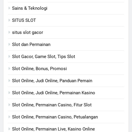
Sains & Teknologi
SITUS SLOT
situs slot gacor
Slot dan Permainan
Slot Gacor, Game Slot, Tips Slot
Slot Online, Bonus, Promosi
Slot Online, Judi Online, Panduan Pemain
Slot Online, Judi Online, Permainan Kasino
Slot Online, Permainan Casino, Fitur Slot
Slot Online, Permainan Casino, Petualangan
Slot Online, Permainan Live, Kasino Online