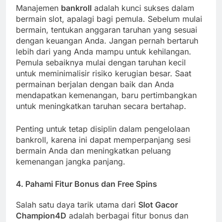
Manajemen
bankroll
adalah kunci sukses dalam
bermain slot, apalagi bagi pemula. Sebelum mulai
bermain, tentukan anggaran taruhan yang sesuai
dengan keuangan Anda. Jangan pernah bertaruh
lebih dari yang Anda mampu untuk kehilangan.
Pemula sebaiknya mulai dengan taruhan kecil
untuk meminimalisir risiko kerugian besar. Saat
permainan berjalan dengan baik dan Anda
mendapatkan kemenangan, baru pertimbangkan
untuk meningkatkan taruhan secara bertahap.
Penting untuk tetap disiplin dalam pengelolaan
bankroll, karena ini dapat memperpanjang sesi
bermain Anda dan meningkatkan peluang
kemenangan jangka panjang.
4.
Pahami Fitur Bonus dan Free Spins
Salah satu daya tarik utama dari
Slot Gacor
Champion4D
adalah berbagai fitur bonus dan