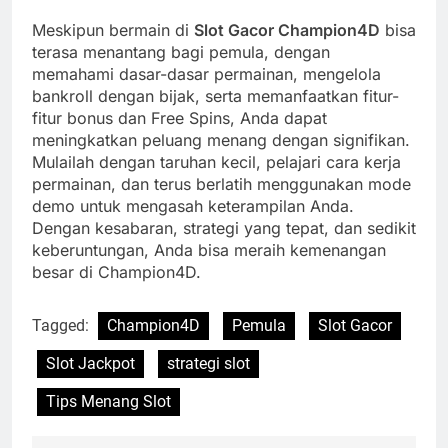
Meskipun bermain di
Slot Gacor Champion4D
bisa
terasa menantang bagi pemula, dengan
memahami dasar-dasar permainan, mengelola
bankroll dengan bijak, serta memanfaatkan fitur-
fitur bonus dan Free Spins, Anda dapat
meningkatkan peluang menang dengan signifikan.
Mulailah dengan taruhan kecil, pelajari cara kerja
permainan, dan terus berlatih menggunakan mode
demo untuk mengasah keterampilan Anda.
Dengan kesabaran, strategi yang tepat, dan sedikit
keberuntungan, Anda bisa meraih kemenangan
besar di Champion4D.
Tagged:
Champion4D
Pemula
Slot Gacor
Slot Jackpot
strategi slot
Tips Menang Slot