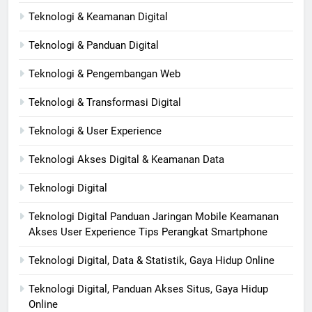
Teknologi & Keamanan Digital
Teknologi & Panduan Digital
Teknologi & Pengembangan Web
Teknologi & Transformasi Digital
Teknologi & User Experience
Teknologi Akses Digital & Keamanan Data
Teknologi Digital
Teknologi Digital Panduan Jaringan Mobile Keamanan
Akses User Experience Tips Perangkat Smartphone
Teknologi Digital, Data & Statistik, Gaya Hidup Online
Teknologi Digital, Panduan Akses Situs, Gaya Hidup
Online