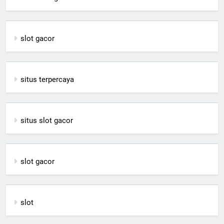
slot gacor
situs terpercaya
situs slot gacor
slot gacor
slot