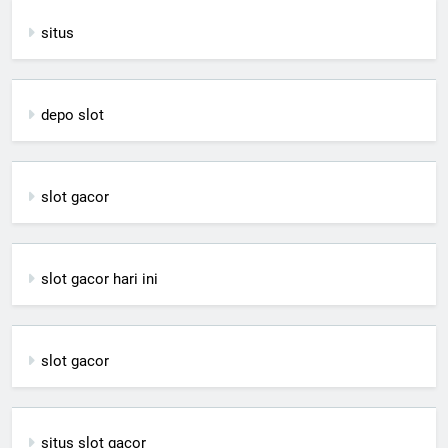
situs
depo slot
slot gacor
slot gacor hari ini
slot gacor
situs slot gacor