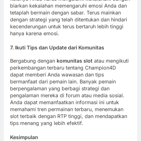
biarkan kekalahan memengaruhi emosi Anda dan
tetaplah bermain dengan sabar. Terus mainkan
dengan strategi yang telah ditentukan dan hindari
kecenderungan untuk terus bertaruh lebih tinggi
hanya karena emosi.
7.
Ikuti Tips dan Update dari Komunitas
Bergabung dengan
komunitas slot
atau mengikuti
perkembangan terbaru tentang Champion4D
dapat memberi Anda wawasan dan tips
bermanfaat dari pemain lain. Banyak pemain
berpengalaman yang berbagi strategi dan
pengalaman mereka di forum atau media sosial.
Anda dapat memanfaatkan informasi ini untuk
memahami tren permainan terbaru, menemukan
slot terbaik dengan RTP tinggi, dan mendapatkan
tips menang yang lebih efektif.
Kesimpulan