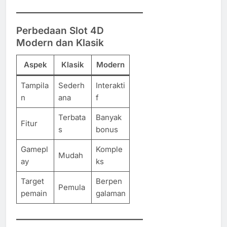
Perbedaan Slot 4D
Modern dan Klasik
Aspek
Klasik
Modern
Tampila
Sederh
Interakti
n
ana
f
Terbata
Banyak
Fitur
s
bonus
Gamepl
Komple
Mudah
ay
ks
Target
Berpen
Pemula
pemain
galaman