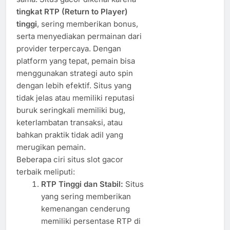
tingkat RTP (Return to Player)
tinggi
, sering memberikan bonus,
serta menyediakan permainan dari
provider terpercaya. Dengan
platform yang tepat, pemain bisa
menggunakan strategi auto spin
dengan lebih efektif. Situs yang
tidak jelas atau memiliki reputasi
buruk seringkali memiliki bug,
keterlambatan transaksi, atau
bahkan praktik tidak adil yang
merugikan pemain.
Beberapa ciri situs slot gacor
terbaik meliputi:
RTP Tinggi dan Stabil:
Situs
yang sering memberikan
kemenangan cenderung
memiliki persentase RTP di