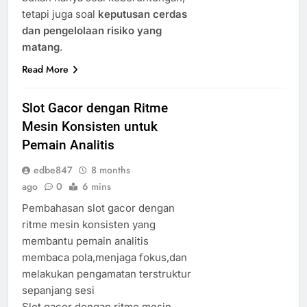
tetapi juga soal
keputusan cerdas
dan pengelolaan risiko yang
matang
.
Read More
Slot Gacor dengan Ritme
Mesin Konsisten untuk
Pemain Analitis
edbe847
8 months
ago
0
6 mins
Pembahasan slot gacor dengan
ritme mesin konsisten yang
membantu pemain analitis
membaca pola,menjaga fokus,dan
melakukan pengamatan terstruktur
sepanjang sesi
Slot gacor dengan ritme mesin