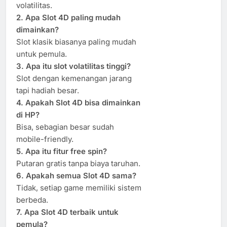
volatilitas.
2. Apa Slot 4D paling mudah
dimainkan?
Slot klasik biasanya paling mudah
untuk pemula.
3. Apa itu slot volatilitas tinggi?
Slot dengan kemenangan jarang
tapi hadiah besar.
4. Apakah Slot 4D bisa dimainkan
di HP?
Bisa, sebagian besar sudah
mobile-friendly.
5. Apa itu fitur free spin?
Putaran gratis tanpa biaya taruhan.
6. Apakah semua Slot 4D sama?
Tidak, setiap game memiliki sistem
berbeda.
7. Apa Slot 4D terbaik untuk
pemula?