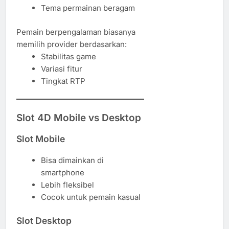
Tema permainan beragam
Pemain berpengalaman biasanya
memilih provider berdasarkan:
Stabilitas game
Variasi fitur
Tingkat RTP
Slot 4D Mobile vs Desktop
Slot Mobile
Bisa dimainkan di
smartphone
Lebih fleksibel
Cocok untuk pemain kasual
Slot Desktop