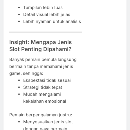
Tampilan lebih luas
Detail visual lebih jelas
Lebih nyaman untuk analisis
Insight: Mengapa Jenis
Slot Penting Dipahami?
Banyak pemain pemula langsung
bermain tanpa memahami jenis
game, sehingga:
Ekspektasi tidak sesuai
Strategi tidak tepat
Mudah mengalami
kekalahan emosional
Pemain berpengalaman justru:
Menyesuaikan jenis slot
dengan gaya bermain