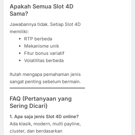
Apakah Semua Slot 4D
Sama?
Jawabannya tidak. Setiap Slot 4D
memiliki:
RTP berbeda
Mekanisme unik
Fitur bonus variatif
Volatilitas berbeda
Itulah mengapa pemahaman jenis
sangat penting sebelum bermain.
FAQ (Pertanyaan yang
Sering Dicari)
1. Apa saja jenis Slot 4D online?
Ada klasik, modern, multi payline,
cluster, dan berdasarkan