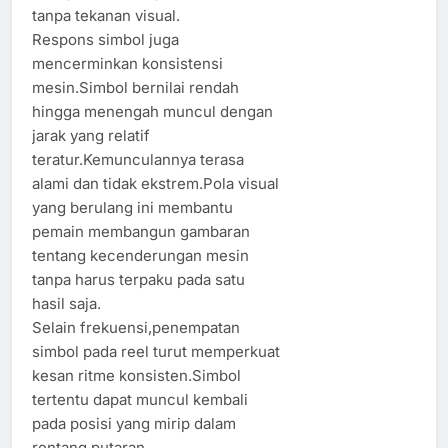
tanpa tekanan visual.
Respons simbol juga
mencerminkan konsistensi
mesin.Simbol bernilai rendah
hingga menengah muncul dengan
jarak yang relatif
teratur.Kemunculannya terasa
alami dan tidak ekstrem.Pola visual
yang berulang ini membantu
pemain membangun gambaran
tentang kecenderungan mesin
tanpa harus terpaku pada satu
hasil saja.
Selain frekuensi,penempatan
simbol pada reel turut memperkuat
kesan ritme konsisten.Simbol
tertentu dapat muncul kembali
pada posisi yang mirip dalam
rentang putaran