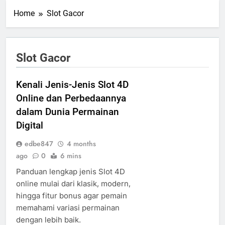
Home
Slot Gacor
Slot Gacor
Kenali Jenis-Jenis Slot 4D
Online dan Perbedaannya
dalam Dunia Permainan
Digital
edbe847
4 months
ago
0
6 mins
Panduan lengkap jenis Slot 4D
online mulai dari klasik, modern,
hingga fitur bonus agar pemain
memahami variasi permainan
dengan lebih baik.