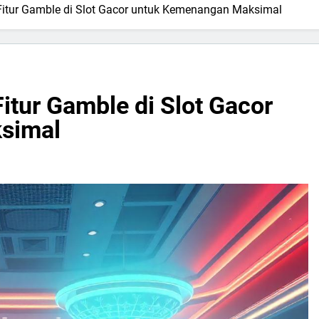
itur Gamble di Slot Gacor untuk Kemenangan Maksimal
itur Gamble di Slot Gacor
simal