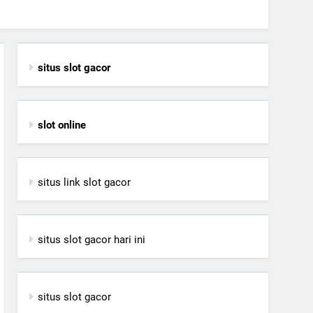
situs slot gacor
slot online
situs link slot gacor
situs slot gacor hari ini
situs slot gacor