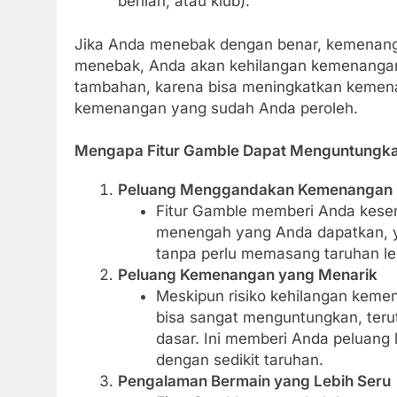
berlian, atau klub).
Jika Anda menebak dengan benar, kemenang
menebak, Anda akan kehilangan kemenangan 
tambahan, karena bisa meningkatkan keme
kemenangan yang sudah Anda peroleh.
Mengapa Fitur Gamble Dapat Menguntungk
Peluang Menggandakan Kemenangan
Fitur Gamble memberi Anda kes
menengah yang Anda dapatkan, 
tanpa perlu memasang taruhan leb
Peluang Kemenangan yang Menarik
Meskipun risiko kehilangan kem
bisa sangat menguntungkan, teru
dasar. Ini memberi Anda peluang 
dengan sedikit taruhan.
Pengalaman Bermain yang Lebih Seru