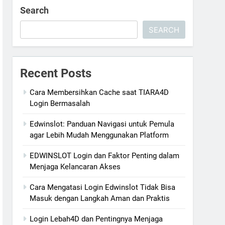
Search
SEARCH
Recent Posts
Cara Membersihkan Cache saat TIARA4D
Login Bermasalah
Edwinslot: Panduan Navigasi untuk Pemula
agar Lebih Mudah Menggunakan Platform
EDWINSLOT Login dan Faktor Penting dalam
Menjaga Kelancaran Akses
Cara Mengatasi Login Edwinslot Tidak Bisa
Masuk dengan Langkah Aman dan Praktis
Login Lebah4D dan Pentingnya Menjaga