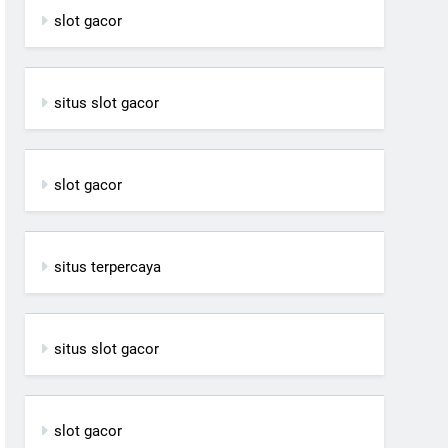
slot gacor
situs slot gacor
slot gacor
situs terpercaya
situs slot gacor
slot gacor