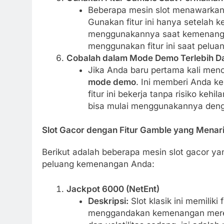
Beberapa mesin slot menawarkan 
Gunakan fitur ini hanya setelah 
menggunakannya saat kemenanga
menggunakan fitur ini saat peluan
Cobalah dalam Mode Demo Terlebih D
Jika Anda baru pertama kali menc
mode demo
. Ini memberi Anda 
fitur ini bekerja tanpa risiko keh
bisa mulai menggunakannya denga
Slot Gacor dengan Fitur Gamble yang Menar
Berikut adalah beberapa mesin slot gacor y
peluang kemenangan Anda:
Jackpot 6000 (NetEnt)
Deskripsi:
Slot klasik ini memiliki 
menggandakan kemenangan merek