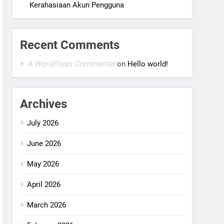
Kerahasiaan Akun Pengguna
Recent Comments
A WordPress Commenter
on
Hello world!
Archives
July 2026
June 2026
May 2026
April 2026
March 2026