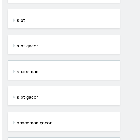
slot
slot gacor
spaceman
slot gacor
spaceman gacor