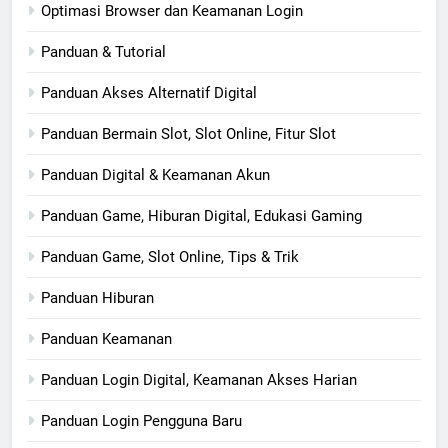
Optimasi Browser dan Keamanan Login
Panduan & Tutorial
Panduan Akses Alternatif Digital
Panduan Bermain Slot, Slot Online, Fitur Slot
Panduan Digital & Keamanan Akun
Panduan Game, Hiburan Digital, Edukasi Gaming
Panduan Game, Slot Online, Tips & Trik
Panduan Hiburan
Panduan Keamanan
Panduan Login Digital, Keamanan Akses Harian
Panduan Login Pengguna Baru