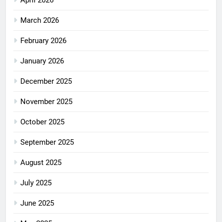
April 2026
March 2026
February 2026
January 2026
December 2025
November 2025
October 2025
September 2025
August 2025
July 2025
June 2025