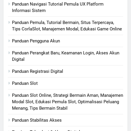
Panduan Navigasi Tutorial Pemula UX Platform
Informasi Sistem
Panduan Pemula, Tutorial Bermain, Situs Terpercaya,
Tips CorlaSlot, Manajemen Modal, Edukasi Game Online
Panduan Pengguna Akun
Panduan Perangkat Baru, Keamanan Login, Akses Akun
Digital
Panduan Registrasi Digital
Panduan Slot
Panduan Slot Online, Strategi Bermain Aman, Manajemen
Modal Slot, Edukasi Pemula Slot, Optimalisasi Peluang
Menang, Tips Bermain Stabil
Panduan Stabilitas Akses