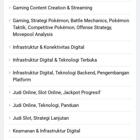
Gaming Content Creation & Streaming
Gaming, Strategi Pokémon, Battle Mechanics, Pokémon
Taktik, Competitive Pokémon, Offense Strategy,
Movepool Analysis
Infrastruktur & Konektivitas Digital
Infrastruktur Digital & Teknologi Terbuka
Infrastruktur Digital, Teknologi Backend, Pengembangan
Platform
Judi Online, Slot Online, Jackpot Progresif
Judi Online, Teknologi, Panduan
Judi Slot, Strategi Lanjutan
Keamanan & Infrastruktur Digital