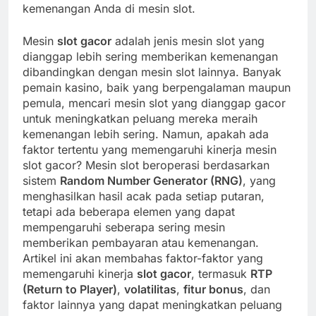
kemenangan Anda di mesin slot.
Mesin
slot gacor
adalah jenis mesin slot yang
dianggap lebih sering memberikan kemenangan
dibandingkan dengan mesin slot lainnya. Banyak
pemain kasino, baik yang berpengalaman maupun
pemula, mencari mesin slot yang dianggap gacor
untuk meningkatkan peluang mereka meraih
kemenangan lebih sering. Namun, apakah ada
faktor tertentu yang memengaruhi kinerja mesin
slot gacor? Mesin slot beroperasi berdasarkan
sistem
Random Number Generator (RNG)
, yang
menghasilkan hasil acak pada setiap putaran,
tetapi ada beberapa elemen yang dapat
mempengaruhi seberapa sering mesin
memberikan pembayaran atau kemenangan.
Artikel ini akan membahas faktor-faktor yang
memengaruhi kinerja
slot gacor
, termasuk
RTP
(Return to Player)
,
volatilitas
,
fitur bonus
, dan
faktor lainnya yang dapat meningkatkan peluang