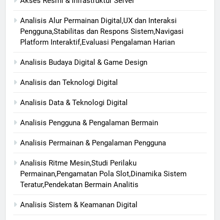
Akses Resmi & Infrastruktur Server
Analisis Alur Permainan Digital,UX dan Interaksi
Pengguna,Stabilitas dan Respons Sistem,Navigasi
Platform Interaktif,Evaluasi Pengalaman Harian
Analisis Budaya Digital & Game Design
Analisis dan Teknologi Digital
Analisis Data & Teknologi Digital
Analisis Pengguna & Pengalaman Bermain
Analisis Permainan & Pengalaman Pengguna
Analisis Ritme Mesin,Studi Perilaku
Permainan,Pengamatan Pola Slot,Dinamika Sistem
Teratur,Pendekatan Bermain Analitis
Analisis Sistem & Keamanan Digital