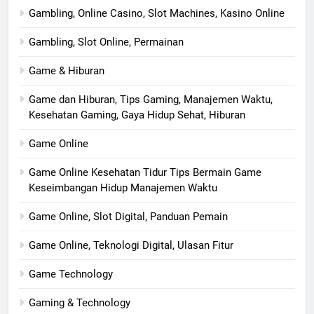
Gambling, Online Casino, Slot Machines, Kasino Online
Gambling, Slot Online, Permainan
Game & Hiburan
Game dan Hiburan, Tips Gaming, Manajemen Waktu,
Kesehatan Gaming, Gaya Hidup Sehat, Hiburan
Game Online
Game Online Kesehatan Tidur Tips Bermain Game
Keseimbangan Hidup Manajemen Waktu
Game Online, Slot Digital, Panduan Pemain
Game Online, Teknologi Digital, Ulasan Fitur
Game Technology
Gaming & Technology