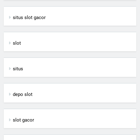
situs slot gacor
slot
situs
depo slot
slot gacor