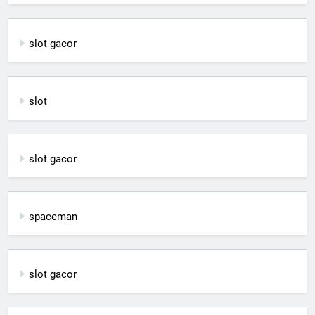
slot gacor
slot
slot gacor
spaceman
slot gacor