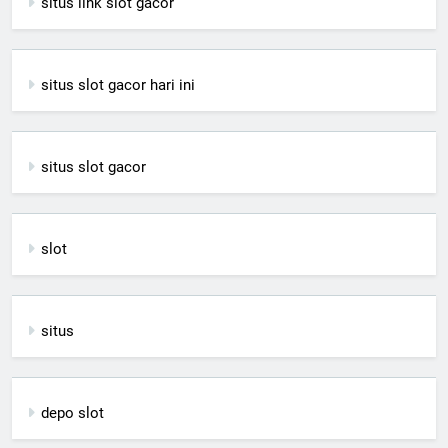
situs link slot gacor
situs slot gacor hari ini
situs slot gacor
slot
situs
depo slot