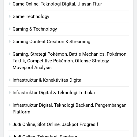
Game Online, Teknologi Digital, Ulasan Fitur
Game Technology
Gaming & Technology
Gaming Content Creation & Streaming
Gaming, Strategi Pokémon, Battle Mechanics, Pokémon
Taktik, Competitive Pokémon, Offense Strategy,
Movepool Analysis
Infrastruktur & Konektivitas Digital
Infrastruktur Digital & Teknologi Terbuka
Infrastruktur Digital, Teknologi Backend, Pengembangan
Platform
Judi Online, Slot Online, Jackpot Progresif