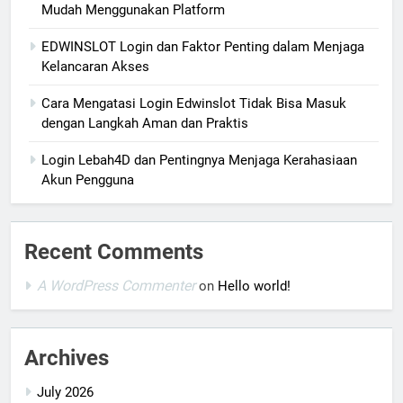
Mudah Menggunakan Platform
EDWINSLOT Login dan Faktor Penting dalam Menjaga
Kelancaran Akses
Cara Mengatasi Login Edwinslot Tidak Bisa Masuk
dengan Langkah Aman dan Praktis
Login Lebah4D dan Pentingnya Menjaga Kerahasiaan
Akun Pengguna
Recent Comments
A WordPress Commenter
on
Hello world!
Archives
July 2026