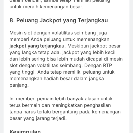
dalam kendali, sambil tetap memiliki peluang
untuk meraih kemenangan besar.
8.
Peluang Jackpot yang Terjangkau
Mesin slot dengan volatilitas seimbang juga
memberi Anda peluang untuk memenangkan
jackpot yang terjangkau
. Meskipun jackpot besar
yang langka tetap ada, jackpot yang lebih kecil
dan lebih sering bisa lebih mudah dicapai di mesin
slot dengan volatilitas seimbang. Dengan RTP
yang tinggi, Anda tetap memiliki peluang untuk
memenangkan hadiah besar dalam jangka
panjang.
Ini memberi pemain lebih banyak alasan untuk
terus bermain dan meningkatkan penghasilan
tanpa harus terlalu bergantung pada kemenangan
besar yang jarang terjadi.
Kesimpulan