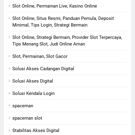
Slot Online, Permainan Live, Kasino Online
Slot Online, Situs Resmi, Panduan Pemula, Deposit
Minimal, Tips Login, Strategi Bermain
Slot Online, Strategi Bermain, Provider Slot Terpercaya,
Tips Menang Slot, Judi Online Aman
Slot, Permainan, Slot Gacor
Solusi Akses Cadangan Digital
Solusi Akses Digital
Solusi Kendala Login
spaceman
spaceman slot
Stabilitas Akses Digital