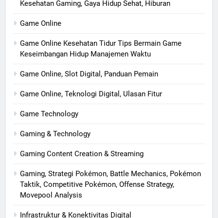
Kesehatan Gaming, Gaya Hidup Sehat, Hiburan
Game Online
Game Online Kesehatan Tidur Tips Bermain Game
Keseimbangan Hidup Manajemen Waktu
Game Online, Slot Digital, Panduan Pemain
Game Online, Teknologi Digital, Ulasan Fitur
Game Technology
Gaming & Technology
Gaming Content Creation & Streaming
Gaming, Strategi Pokémon, Battle Mechanics, Pokémon
Taktik, Competitive Pokémon, Offense Strategy,
Movepool Analysis
Infrastruktur & Konektivitas Digital