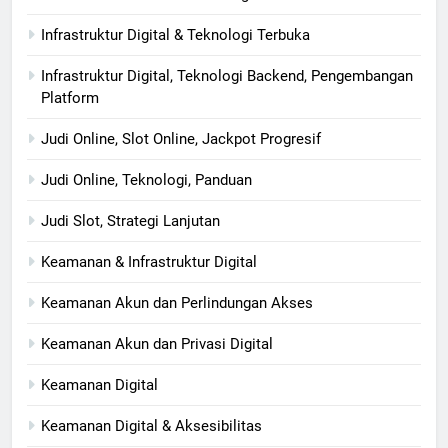
Infrastruktur Digital & Teknologi Terbuka
Infrastruktur Digital, Teknologi Backend, Pengembangan
Platform
Judi Online, Slot Online, Jackpot Progresif
Judi Online, Teknologi, Panduan
Judi Slot, Strategi Lanjutan
Keamanan & Infrastruktur Digital
Keamanan Akun dan Perlindungan Akses
Keamanan Akun dan Privasi Digital
Keamanan Digital
Keamanan Digital & Aksesibilitas