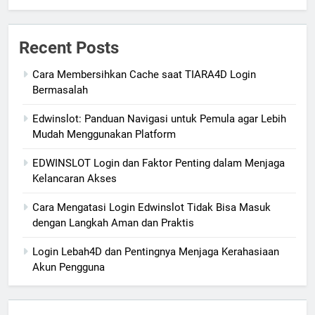
Recent Posts
Cara Membersihkan Cache saat TIARA4D Login
Bermasalah
Edwinslot: Panduan Navigasi untuk Pemula agar Lebih
Mudah Menggunakan Platform
EDWINSLOT Login dan Faktor Penting dalam Menjaga
Kelancaran Akses
Cara Mengatasi Login Edwinslot Tidak Bisa Masuk
dengan Langkah Aman dan Praktis
Login Lebah4D dan Pentingnya Menjaga Kerahasiaan
Akun Pengguna