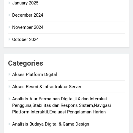
January 2025
December 2024
November 2024
October 2024
Categories
Akses Platform Digital
Akses Resmi & Infrastruktur Server
Analisis Alur Permainan Digital,UX dan Interaksi
Pengguna,Stabilitas dan Respons Sistem,Navigasi
Platform Interaktif,Evaluasi Pengalaman Harian
Analisis Budaya Digital & Game Design