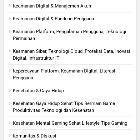
Keamanan Digital & Manajemen Akun
Keamanan Digital & Panduan Pengguna
Keamanan Platform, Pengalaman Pengguna, Teknologi
Permainan
Keamanan Siber, Teknologi Cloud, Proteksi Data, Inovasi
Digital, Infrastruktur IT
Kepercayaan Platform, Keamanan Digital, Literasi
Pengguna
Kesehatan & Gaya Hidup
Kesehatan Gaya Hidup Sehat Tips Bermain Game
Produktivitas Teknologi dan Kesehatan
Kesehatan Mental Gaming Sehat Lifestyle Tips Gaming
Komunitas & Diskusi