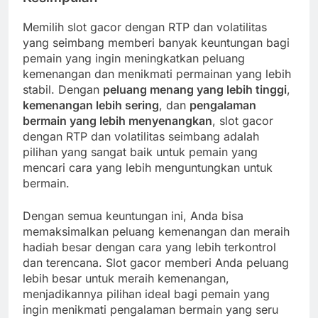
Memilih slot gacor dengan RTP dan volatilitas
yang seimbang memberi banyak keuntungan bagi
pemain yang ingin meningkatkan peluang
kemenangan dan menikmati permainan yang lebih
stabil. Dengan
peluang menang yang lebih tinggi
,
kemenangan lebih sering
, dan
pengalaman
bermain yang lebih menyenangkan
, slot gacor
dengan RTP dan volatilitas seimbang adalah
pilihan yang sangat baik untuk pemain yang
mencari cara yang lebih menguntungkan untuk
bermain.
Dengan semua keuntungan ini, Anda bisa
memaksimalkan peluang kemenangan dan meraih
hadiah besar dengan cara yang lebih terkontrol
dan terencana. Slot gacor memberi Anda peluang
lebih besar untuk meraih kemenangan,
menjadikannya pilihan ideal bagi pemain yang
ingin menikmati pengalaman bermain yang seru