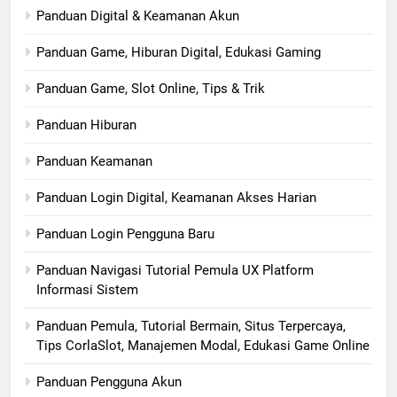
Panduan Digital & Keamanan Akun
Panduan Game, Hiburan Digital, Edukasi Gaming
Panduan Game, Slot Online, Tips & Trik
Panduan Hiburan
Panduan Keamanan
Panduan Login Digital, Keamanan Akses Harian
Panduan Login Pengguna Baru
Panduan Navigasi Tutorial Pemula UX Platform
Informasi Sistem
Panduan Pemula, Tutorial Bermain, Situs Terpercaya,
Tips CorlaSlot, Manajemen Modal, Edukasi Game Online
Panduan Pengguna Akun