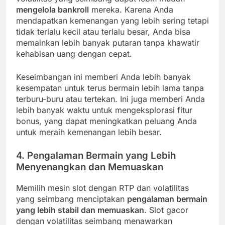
mengelola bankroll
mereka. Karena Anda
mendapatkan kemenangan yang lebih sering tetapi
tidak terlalu kecil atau terlalu besar, Anda bisa
memainkan lebih banyak putaran tanpa khawatir
kehabisan uang dengan cepat.
Keseimbangan ini memberi Anda lebih banyak
kesempatan untuk terus bermain lebih lama tanpa
terburu-buru atau tertekan. Ini juga memberi Anda
lebih banyak waktu untuk mengeksplorasi fitur
bonus, yang dapat meningkatkan peluang Anda
untuk meraih kemenangan lebih besar.
4.
Pengalaman Bermain yang Lebih
Menyenangkan dan Memuaskan
Memilih mesin slot dengan RTP dan volatilitas
yang seimbang menciptakan
pengalaman bermain
yang lebih stabil dan memuaskan
. Slot gacor
dengan volatilitas seimbang menawarkan