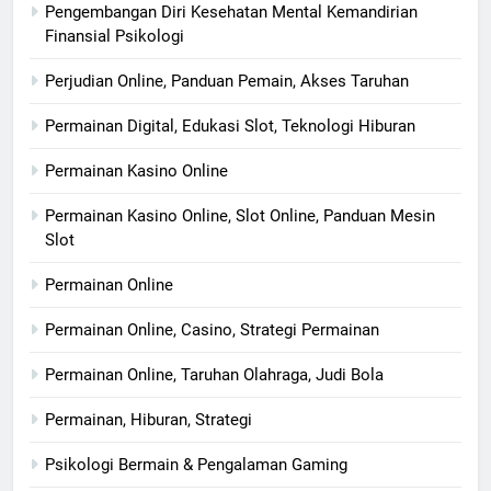
Pengembangan Diri Kesehatan Mental Kemandirian
Finansial Psikologi
Perjudian Online, Panduan Pemain, Akses Taruhan
Permainan Digital, Edukasi Slot, Teknologi Hiburan
Permainan Kasino Online
Permainan Kasino Online, Slot Online, Panduan Mesin
Slot
Permainan Online
Permainan Online, Casino, Strategi Permainan
Permainan Online, Taruhan Olahraga, Judi Bola
Permainan, Hiburan, Strategi
Psikologi Bermain & Pengalaman Gaming