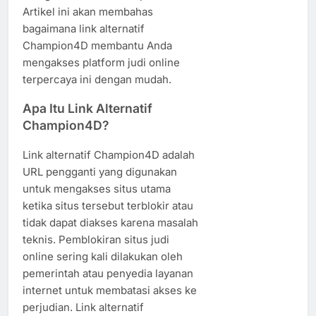
Artikel ini akan membahas
bagaimana link alternatif
Champion4D membantu Anda
mengakses platform judi online
terpercaya ini dengan mudah.
Apa Itu Link Alternatif
Champion4D?
Link alternatif Champion4D adalah
URL pengganti yang digunakan
untuk mengakses situs utama
ketika situs tersebut terblokir atau
tidak dapat diakses karena masalah
teknis. Pemblokiran situs judi
online sering kali dilakukan oleh
pemerintah atau penyedia layanan
internet untuk membatasi akses ke
perjudian. Link alternatif