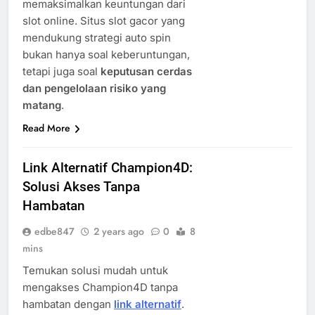
memaksimalkan keuntungan dari
slot online. Situs slot gacor yang
mendukung strategi auto spin
bukan hanya soal keberuntungan,
tetapi juga soal
keputusan cerdas
dan pengelolaan risiko yang
matang
.
Read More
Link Alternatif Champion4D:
Solusi Akses Tanpa
Hambatan
edbe847
2 years ago
0
8
mins
Temukan solusi mudah untuk
mengakses Champion4D tanpa
hambatan dengan
link alternatif
.