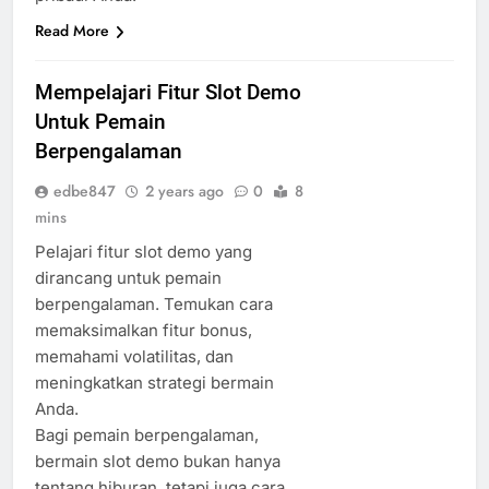
Read More
Mempelajari Fitur Slot Demo
Untuk Pemain
Berpengalaman
edbe847
2 years ago
0
8
mins
Pelajari fitur slot demo yang
dirancang untuk pemain
berpengalaman. Temukan cara
memaksimalkan fitur bonus,
memahami volatilitas, dan
meningkatkan strategi bermain
Anda.
Bagi pemain berpengalaman,
bermain slot demo bukan hanya
tentang hiburan, tetapi juga cara