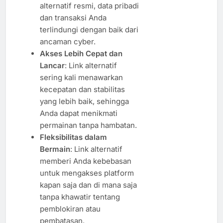
alternatif resmi, data pribadi
dan transaksi Anda
terlindungi dengan baik dari
ancaman cyber.
Akses Lebih Cepat dan
Lancar
: Link alternatif
sering kali menawarkan
kecepatan dan stabilitas
yang lebih baik, sehingga
Anda dapat menikmati
permainan tanpa hambatan.
Fleksibilitas dalam
Bermain
: Link alternatif
memberi Anda kebebasan
untuk mengakses platform
kapan saja dan di mana saja
tanpa khawatir tentang
pemblokiran atau
pembatasan.