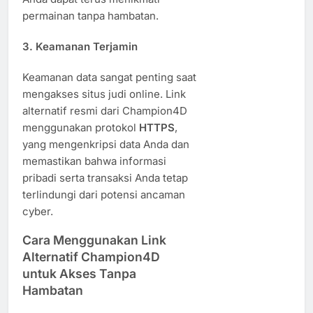
permainan tanpa hambatan.
3.
Keamanan Terjamin
Keamanan data sangat penting saat
mengakses situs judi online. Link
alternatif resmi dari Champion4D
menggunakan protokol
HTTPS
,
yang mengenkripsi data Anda dan
memastikan bahwa informasi
pribadi serta transaksi Anda tetap
terlindungi dari potensi ancaman
cyber.
Cara Menggunakan Link
Alternatif Champion4D
untuk Akses Tanpa
Hambatan