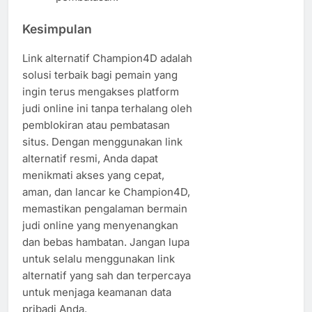
Kesimpulan
Link alternatif Champion4D adalah
solusi terbaik bagi pemain yang
ingin terus mengakses platform
judi online ini tanpa terhalang oleh
pemblokiran atau pembatasan
situs. Dengan menggunakan link
alternatif resmi, Anda dapat
menikmati akses yang cepat,
aman, dan lancar ke Champion4D,
memastikan pengalaman bermain
judi online yang menyenangkan
dan bebas hambatan. Jangan lupa
untuk selalu menggunakan link
alternatif yang sah dan terpercaya
untuk menjaga keamanan data
pribadi Anda.