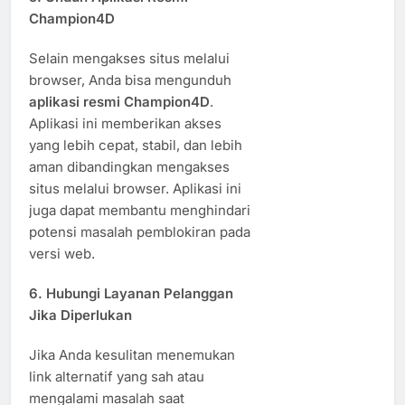
Champion4D
Selain mengakses situs melalui
browser, Anda bisa mengunduh
aplikasi resmi Champion4D
.
Aplikasi ini memberikan akses
yang lebih cepat, stabil, dan lebih
aman dibandingkan mengakses
situs melalui browser. Aplikasi ini
juga dapat membantu menghindari
potensi masalah pemblokiran pada
versi web.
6.
Hubungi Layanan Pelanggan
Jika Diperlukan
Jika Anda kesulitan menemukan
link alternatif yang sah atau
mengalami masalah saat