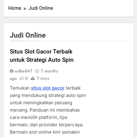
Home
Judi Online
Judi Online
Situs Slot Gacor Terbaik
untuk Strategi Auto Spin
edbe847
7 months
ago
0
7 mins
Temukan
situs slot gacor
terbaik
yang mendukung strategi auto spin
untuk meningkatkan peluang
menang. Panduan ini membahas
cara memilih platform, tips
bermain, dan provider terpercaya.
Bermain slot online kini semakin