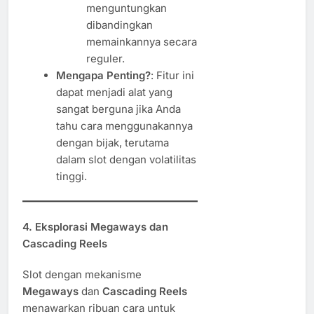
menguntungkan
dibandingkan
memainkannya secara
reguler.
Mengapa Penting?
: Fitur ini
dapat menjadi alat yang
sangat berguna jika Anda
tahu cara menggunakannya
dengan bijak, terutama
dalam slot dengan volatilitas
tinggi.
4.
Eksplorasi Megaways dan
Cascading Reels
Slot dengan mekanisme
Megaways
dan
Cascading Reels
menawarkan ribuan cara untuk