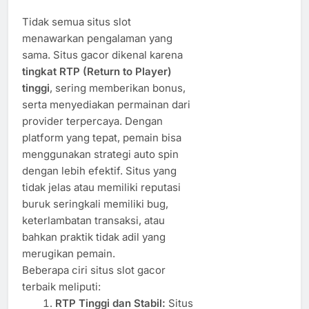
Tidak semua situs slot
menawarkan pengalaman yang
sama. Situs gacor dikenal karena
tingkat RTP (Return to Player)
tinggi
, sering memberikan bonus,
serta menyediakan permainan dari
provider terpercaya. Dengan
platform yang tepat, pemain bisa
menggunakan strategi auto spin
dengan lebih efektif. Situs yang
tidak jelas atau memiliki reputasi
buruk seringkali memiliki bug,
keterlambatan transaksi, atau
bahkan praktik tidak adil yang
merugikan pemain.
Beberapa ciri situs slot gacor
terbaik meliputi:
RTP Tinggi dan Stabil:
Situs