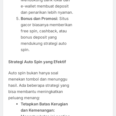
e-wallet membuat deposit
dan penarikan lebih nyaman.
Bonus dan Promosi:
Situs
gacor biasanya memberikan
free spin, cashback, atau
bonus deposit yang
mendukung strategi auto
spin.
Strategi Auto Spin yang Efektif
Auto spin bukan hanya soal
menekan tombol dan menunggu
hasil. Ada beberapa strategi yang
bisa membantu meningkatkan
peluang menang:
Tetapkan Batas Kerugian
dan Kemenangan: