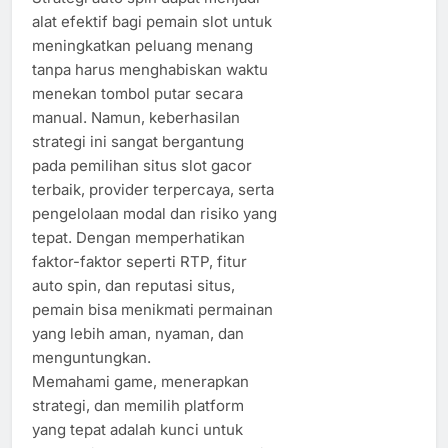
alat efektif bagi pemain slot untuk
meningkatkan peluang menang
tanpa harus menghabiskan waktu
menekan tombol putar secara
manual. Namun, keberhasilan
strategi ini sangat bergantung
pada pemilihan situs slot gacor
terbaik, provider terpercaya, serta
pengelolaan modal dan risiko yang
tepat. Dengan memperhatikan
faktor-faktor seperti RTP, fitur
auto spin, dan reputasi situs,
pemain bisa menikmati permainan
yang lebih aman, nyaman, dan
menguntungkan.
Memahami game, menerapkan
strategi, dan memilih platform
yang tepat adalah kunci untuk