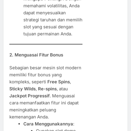
memahami volatilitas, Anda
dapat menyesuaikan
strategi taruhan dan memilih
slot yang sesuai dengan
tujuan permainan Anda.
2.
Menguasai Fitur Bonus
Sebagian besar mesin slot modern
memiliki fitur bonus yang
kompleks, seperti
Free Spins
,
Sticky Wilds
,
Re-spins
, atau
Jackpot Progressif
. Menguasai
cara memanfaatkan fitur ini dapat
meningkatkan peluang
kemenangan Anda.
Cara Menggunakannya
:
Gunakan slot demo