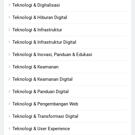
Teknologi & Digitalisasi
Teknologi & Hiburan Digital
Teknologi & Infrastruktur
Teknologi & Infrastruktur Digital
Teknologi & Inovasi, Panduan & Edukasi
Teknologi & Keamanan
Teknologi & Keamanan Digital
Teknologi & Panduan Digital
Teknologi & Pengembangan Web
Teknologi & Transformasi Digital
Teknologi & User Experience