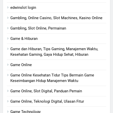
edwinslot login
Gambling, Online Casino, Slot Machines, Kasino Online
Gambling, Slot Online, Permainan
Game & Hiburan
Game dan Hiburan, Tips Gaming, Manajemen Waktu,
Kesehatan Gaming, Gaya Hidup Sehat, Hiburan
Game Online
Game Online Kesehatan Tidur Tips Bermain Game
Keseimbangan Hidup Manajemen Waktu
Game Online, Slot Digital, Panduan Pemain
Game Online, Teknologi Digital, Ulasan Fitur
Game Technology