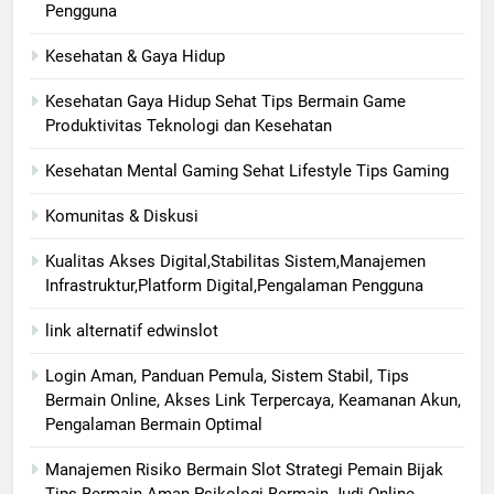
Pengguna
Kesehatan & Gaya Hidup
Kesehatan Gaya Hidup Sehat Tips Bermain Game
Produktivitas Teknologi dan Kesehatan
Kesehatan Mental Gaming Sehat Lifestyle Tips Gaming
Komunitas & Diskusi
Kualitas Akses Digital,Stabilitas Sistem,Manajemen
Infrastruktur,Platform Digital,Pengalaman Pengguna
link alternatif edwinslot
Login Aman, Panduan Pemula, Sistem Stabil, Tips
Bermain Online, Akses Link Terpercaya, Keamanan Akun,
Pengalaman Bermain Optimal
Manajemen Risiko Bermain Slot Strategi Pemain Bijak
Tips Bermain Aman Psikologi Bermain Judi Online