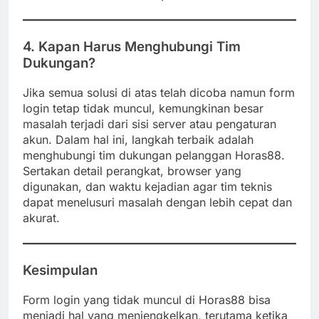
4.
Kapan Harus Menghubungi Tim
Dukungan?
Jika semua solusi di atas telah dicoba namun form
login tetap tidak muncul, kemungkinan besar
masalah terjadi dari sisi server atau pengaturan
akun. Dalam hal ini, langkah terbaik adalah
menghubungi tim dukungan pelanggan Horas88.
Sertakan detail perangkat, browser yang
digunakan, dan waktu kejadian agar tim teknis
dapat menelusuri masalah dengan lebih cepat dan
akurat.
Kesimpulan
Form login yang tidak muncul di Horas88 bisa
menjadi hal yang menjengkelkan, terutama ketika