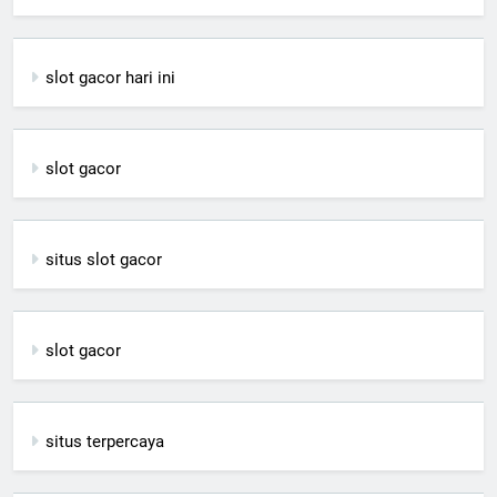
slot gacor hari ini
slot gacor
situs slot gacor
slot gacor
situs terpercaya