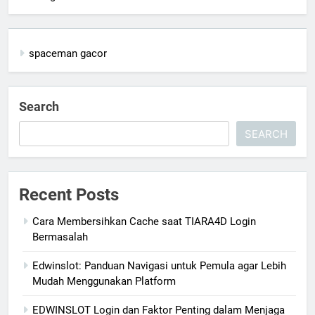
spaceman gacor
Search
SEARCH
Recent Posts
Cara Membersihkan Cache saat TIARA4D Login
Bermasalah
Edwinslot: Panduan Navigasi untuk Pemula agar Lebih
Mudah Menggunakan Platform
EDWINSLOT Login dan Faktor Penting dalam Menjaga