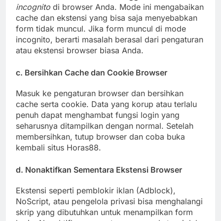
incognito
di browser Anda. Mode ini mengabaikan
cache dan ekstensi yang bisa saja menyebabkan
form tidak muncul. Jika form muncul di mode
incognito, berarti masalah berasal dari pengaturan
atau ekstensi browser biasa Anda.
c.
Bersihkan Cache dan Cookie Browser
Masuk ke pengaturan browser dan bersihkan
cache serta cookie. Data yang korup atau terlalu
penuh dapat menghambat fungsi login yang
seharusnya ditampilkan dengan normal. Setelah
membersihkan, tutup browser dan coba buka
kembali situs Horas88.
d.
Nonaktifkan Sementara Ekstensi Browser
Ekstensi seperti pemblokir iklan (Adblock),
NoScript, atau pengelola privasi bisa menghalangi
skrip yang dibutuhkan untuk menampilkan form