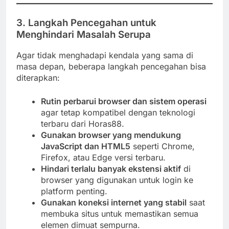
3.
Langkah Pencegahan untuk
Menghindari Masalah Serupa
Agar tidak menghadapi kendala yang sama di
masa depan, beberapa langkah pencegahan bisa
diterapkan:
Rutin perbarui browser dan sistem operasi
agar tetap kompatibel dengan teknologi
terbaru dari Horas88.
Gunakan browser yang mendukung
JavaScript dan HTML5
seperti Chrome,
Firefox, atau Edge versi terbaru.
Hindari terlalu banyak ekstensi aktif
di
browser yang digunakan untuk login ke
platform penting.
Gunakan koneksi internet yang stabil
saat
membuka situs untuk memastikan semua
elemen dimuat sempurna.