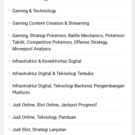
Gaming & Technology
Gaming Content Creation & Streaming
Gaming, Strategi Pokémon, Battle Mechanics, Pokémon
Taktik, Competitive Pokémon, Offense Strategy,
Movepool Analysis
Infrastruktur & Konektivitas Digital
Infrastruktur Digital & Teknologi Terbuka
Infrastruktur Digital, Teknologi Backend, Pengembangan
Platform
Judi Online, Slot Online, Jackpot Progresif
Judi Online, Teknologi, Panduan
Judi Slot, Strategi Lanjutan