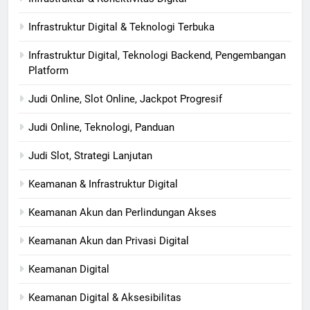
Infrastruktur Digital & Teknologi Terbuka
Infrastruktur Digital, Teknologi Backend, Pengembangan
Platform
Judi Online, Slot Online, Jackpot Progresif
Judi Online, Teknologi, Panduan
Judi Slot, Strategi Lanjutan
Keamanan & Infrastruktur Digital
Keamanan Akun dan Perlindungan Akses
Keamanan Akun dan Privasi Digital
Keamanan Digital
Keamanan Digital & Aksesibilitas