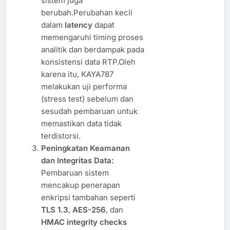
sistem juga
berubah.Perubahan kecil
dalam
latency
dapat
memengaruhi timing proses
analitik dan berdampak pada
konsistensi data RTP.Oleh
karena itu, KAYA787
melakukan uji performa
(stress test) sebelum dan
sesudah pembaruan untuk
memastikan data tidak
terdistorsi.
Peningkatan Keamanan
dan Integritas Data:
Pembaruan sistem
mencakup penerapan
enkripsi tambahan seperti
TLS 1.3
,
AES-256
, dan
HMAC integrity checks