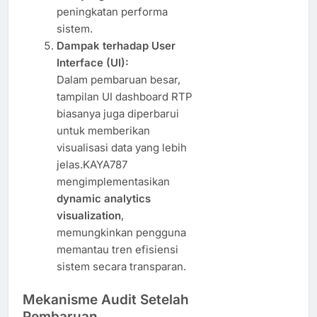
peningkatan performa
sistem.
Dampak terhadap User
Interface (UI):
Dalam pembaruan besar,
tampilan UI dashboard RTP
biasanya juga diperbarui
untuk memberikan
visualisasi data yang lebih
jelas.KAYA787
mengimplementasikan
dynamic analytics
visualization
,
memungkinkan pengguna
memantau tren efisiensi
sistem secara transparan.
Mekanisme Audit Setelah
Pembaruan