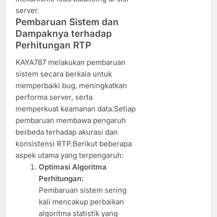
server.
Pembaruan Sistem dan
Dampaknya terhadap
Perhitungan RTP
KAYA787 melakukan pembaruan
sistem secara berkala untuk
memperbaiki bug, meningkatkan
performa server, serta
memperkuat keamanan data.Setiap
pembaruan membawa pengaruh
berbeda terhadap akurasi dan
konsistensi RTP.Berikut beberapa
aspek utama yang terpengaruh:
Optimasi Algoritma
Perhitungan:
Pembaruan sistem sering
kali mencakup perbaikan
algoritma statistik yang