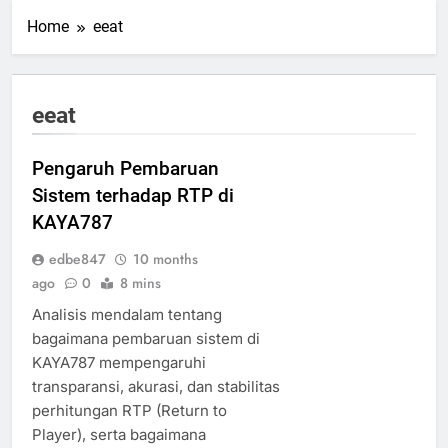
Home
eeat
eeat
Pengaruh Pembaruan
Sistem terhadap RTP di
KAYA787
edbe847
10 months
ago
0
8 mins
Analisis mendalam tentang
bagaimana pembaruan sistem di
KAYA787 mempengaruhi
transparansi, akurasi, dan stabilitas
perhitungan RTP (Return to
Player), serta bagaimana