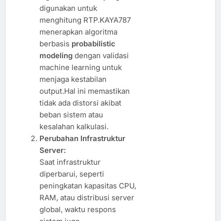
digunakan untuk
menghitung RTP.KAYA787
menerapkan algoritma
berbasis
probabilistic
modeling
dengan validasi
machine learning untuk
menjaga kestabilan
output.Hal ini memastikan
tidak ada distorsi akibat
beban sistem atau
kesalahan kalkulasi.
Perubahan Infrastruktur
Server:
Saat infrastruktur
diperbarui, seperti
peningkatan kapasitas CPU,
RAM, atau distribusi server
global, waktu respons