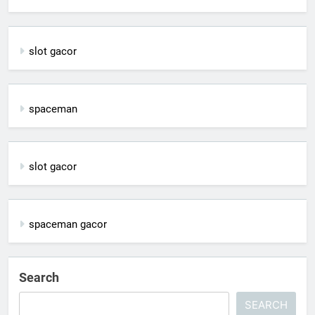
slot gacor
spaceman
slot gacor
spaceman gacor
Search
SEARCH