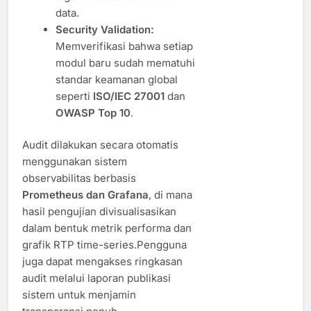
data.
Security Validation:
Memverifikasi bahwa setiap
modul baru sudah mematuhi
standar keamanan global
seperti
ISO/IEC 27001
dan
OWASP Top 10
.
Audit dilakukan secara otomatis
menggunakan sistem
observabilitas berbasis
Prometheus dan Grafana
, di mana
hasil pengujian divisualisasikan
dalam bentuk metrik performa dan
grafik RTP time-series.Pengguna
juga dapat mengakses ringkasan
audit melalui laporan publikasi
sistem untuk menjamin