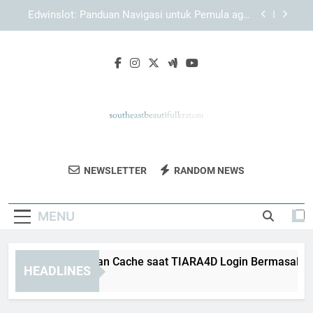
Skip
EDWINSLOT Login dan Faktor Penting dalam
to
Menjaga Kelancaran Akses
content
Cara Mengatasi Login Edwinslot Tidak Bisa
Masuk dengan Langkah Aman dan Praktis
Cara Membersihkan Cache saat TIARA4D Login
Bermasalah
Edwinslot: Panduan Navigasi untuk Pemula agar
Lebih Mudah Menggunakan Platform
EDWINSLOT Login dan Faktor Penting dalam
Menjaga Kelancaran Akses
Southeast
Temukan Kratom Berkualitas Dari Southeast
Cara Mengatasi Login Edwinslot Tidak Bisa
NEWSLETTER
RANDOM NEWS
Beautiful Kratom
Masuk dengan Langkah Aman dan Praktis
Beautiful Kratom. Produk Aman Dan
Terpercaya Untuk Kebutuhan Anda.
MENU
ra Membersihkan Cache saat TIARA4D Login Bermasalah
HEADLINES
Month Ago