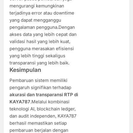
mengurangi kemungkinan
terjadinya error atau downtime
yang dapat mengganggu
pengalaman pengguna.Dengan
akses data yang lebih cepat dan
validasi hasil yang lebih kuat,
pengguna merasakan efisiensi
yang lebih tinggi sekaligus
transparansi yang lebih baik.
Kesimpulan
Pembaruan sistem memiliki
pengaruh signifikan terhadap
akurasi dan transparansi RTP di
KAYA787
.Melalui kombinasi
teknologi AI, blockchain ledger,
dan audit independen, KAYA787
berhasil memastikan setiap
pembaruan berjalan dengan