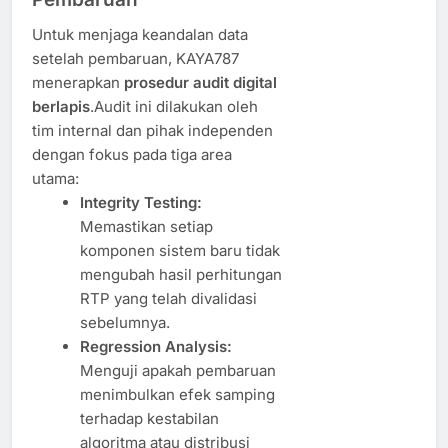
Untuk menjaga keandalan data
setelah pembaruan, KAYA787
menerapkan
prosedur audit digital
berlapis
.Audit ini dilakukan oleh
tim internal dan pihak independen
dengan fokus pada tiga area
utama:
Integrity Testing:
Memastikan setiap
komponen sistem baru tidak
mengubah hasil perhitungan
RTP yang telah divalidasi
sebelumnya.
Regression Analysis:
Menguji apakah pembaruan
menimbulkan efek samping
terhadap kestabilan
algoritma atau distribusi