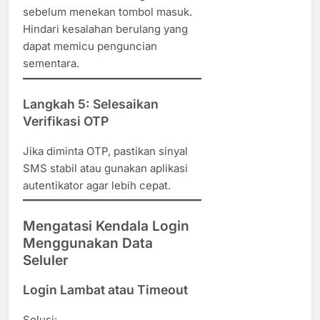
sebelum menekan tombol masuk.
Hindari kesalahan berulang yang
dapat memicu penguncian
sementara.
Langkah 5: Selesaikan
Verifikasi OTP
Jika diminta OTP, pastikan sinyal
SMS stabil atau gunakan aplikasi
autentikator agar lebih cepat.
Mengatasi Kendala Login
Menggunakan Data
Seluler
Login Lambat atau Timeout
Solusi: