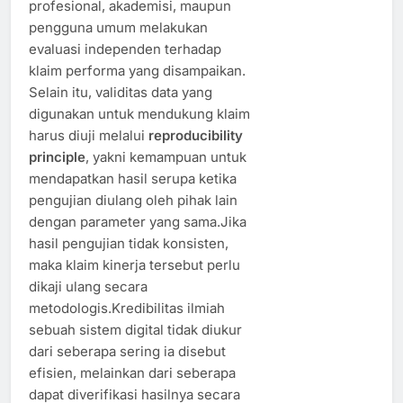
profesional, akademisi, maupun
pengguna umum melakukan
evaluasi independen terhadap
klaim performa yang disampaikan.
Selain itu, validitas data yang
digunakan untuk mendukung klaim
harus diuji melalui
reproducibility
principle
, yakni kemampuan untuk
mendapatkan hasil serupa ketika
pengujian diulang oleh pihak lain
dengan parameter yang sama.Jika
hasil pengujian tidak konsisten,
maka klaim kinerja tersebut perlu
dikaji ulang secara
metodologis.Kredibilitas ilmiah
sebuah sistem digital tidak diukur
dari seberapa sering ia disebut
efisien, melainkan dari seberapa
dapat diverifikasi hasilnya secara