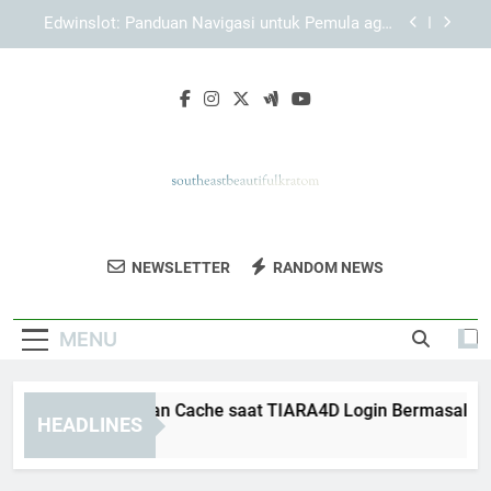
Skip
EDWINSLOT Login dan Faktor Penting dalam
to
Menjaga Kelancaran Akses
content
Cara Mengatasi Login Edwinslot Tidak Bisa
Masuk dengan Langkah Aman dan Praktis
Cara Membersihkan Cache saat TIARA4D Login
Bermasalah
Edwinslot: Panduan Navigasi untuk Pemula agar
Lebih Mudah Menggunakan Platform
EDWINSLOT Login dan Faktor Penting dalam
Menjaga Kelancaran Akses
Southeast
Temukan Kratom Berkualitas Dari Southeast
Cara Mengatasi Login Edwinslot Tidak Bisa
NEWSLETTER
RANDOM NEWS
Beautiful Kratom
Masuk dengan Langkah Aman dan Praktis
Beautiful Kratom. Produk Aman Dan
Terpercaya Untuk Kebutuhan Anda.
MENU
ra Membersihkan Cache saat TIARA4D Login Bermasalah
HEADLINES
onth Ago