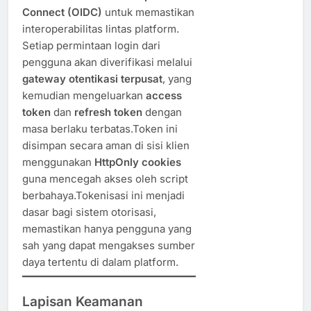
Connect (OIDC)
untuk memastikan
interoperabilitas lintas platform.
Setiap permintaan login dari
pengguna akan diverifikasi melalui
gateway otentikasi terpusat
, yang
kemudian mengeluarkan
access
token
dan
refresh token
dengan
masa berlaku terbatas.Token ini
disimpan secara aman di sisi klien
menggunakan
HttpOnly cookies
guna mencegah akses oleh script
berbahaya.Tokenisasi ini menjadi
dasar bagi sistem otorisasi,
memastikan hanya pengguna yang
sah yang dapat mengakses sumber
daya tertentu di dalam platform.
Lapisan Keamanan