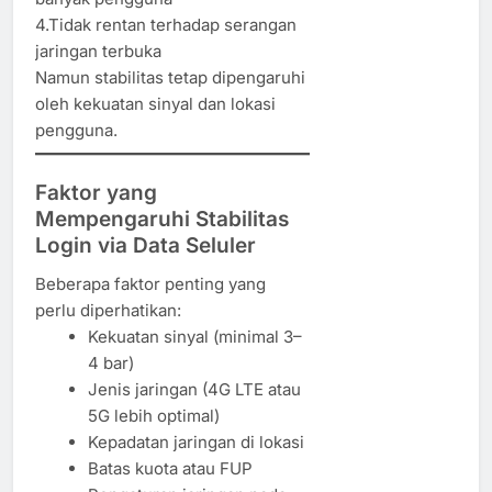
4.Tidak rentan terhadap serangan
jaringan terbuka
Namun stabilitas tetap dipengaruhi
oleh kekuatan sinyal dan lokasi
pengguna.
Faktor yang
Mempengaruhi Stabilitas
Login via Data Seluler
Beberapa faktor penting yang
perlu diperhatikan:
Kekuatan sinyal (minimal 3–
4 bar)
Jenis jaringan (4G LTE atau
5G lebih optimal)
Kepadatan jaringan di lokasi
Batas kuota atau FUP