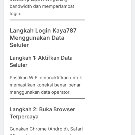
bandwidth dan memperlambat
login.
Langkah Login Kaya787
Menggunakan Data
Seluler
Langkah 1: Aktifkan Data
Seluler
Pastikan WiFi dinonaktifkan untuk
memastikan koneksi benar-benar
menggunakan data operator.
Langkah 2: Buka Browser
Terpercaya
Gunakan Chrome (Android), Safari