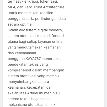
termasuk enkripsi, tokenisasi,
MFA, dan Zero Trust Architecture
untuk memastikan keaslian
pengguna serta perlindungan data
secara optimal.
Dalam ekosistem digital modern,
sistem otentikasi menjadi fondasi
utama bagi setiap layanan online
yang mengutamakan keamanan
dan kenyamanan
pengguna.KAYA787 menerapkan
pendekatan teknis yang
komprehensif dalam membangun
sistem otentikasi yang mampu
menyeimbangkan antara
keamanan, kecepatan, dan
skalabilitas.Artikel ini meninjau
secara teknis bagaimana
mekanisme otentikasi di link