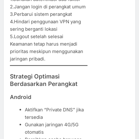
2.Jangan login di perangkat umum
3.Perbarui sistem perangkat
4.Hindari penggunaan VPN yang
sering berganti lokasi
5.Logout setelah selesai
Keamanan tetap harus menjadi
prioritas meskipun menggunakan
jaringan pribadi.
Strategi Optimasi
Berdasarkan Perangkat
Android
Aktifkan “Private DNS” jika
tersedia
Gunakan jaringan 4G/5G
otomatis