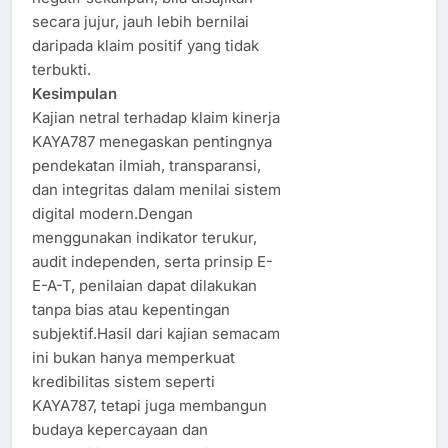
secara jujur, jauh lebih bernilai
daripada klaim positif yang tidak
terbukti.
Kesimpulan
Kajian netral terhadap klaim kinerja
KAYA787 menegaskan pentingnya
pendekatan ilmiah, transparansi,
dan integritas dalam menilai sistem
digital modern.Dengan
menggunakan indikator terukur,
audit independen, serta prinsip E-
E-A-T, penilaian dapat dilakukan
tanpa bias atau kepentingan
subjektif.Hasil dari kajian semacam
ini bukan hanya memperkuat
kredibilitas sistem seperti
KAYA787, tetapi juga membangun
budaya kepercayaan dan