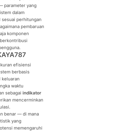
 parameter yang
istem dalam
l sesuai perhitungan
 bagaimana pembaruan
saja komponen
berkontribusi
pengguna.
 KAYA787
uran efisiensi
sistem berbasis
l keluaran
angka waktu
kan sebagai
indikator
berikan mencerminkan
lasi.
an benar — di mana
tistik yang
potensi memengaruhi