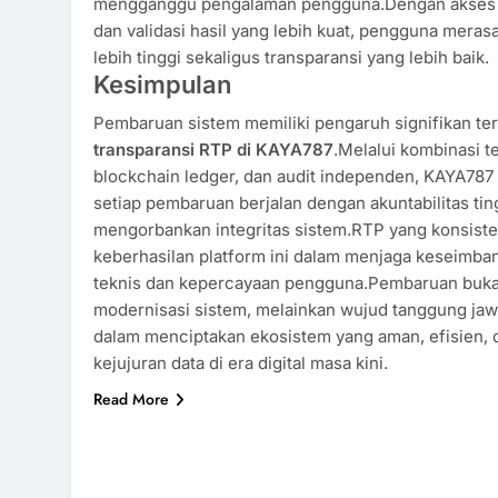
mengganggu pengalaman pengguna.Dengan akses d
dan validasi hasil yang lebih kuat, pengguna meras
lebih tinggi sekaligus transparansi yang lebih baik.
Kesimpulan
Pembaruan sistem memiliki pengaruh signifikan t
transparansi RTP di KAYA787
.Melalui kombinasi te
blockchain ledger, dan audit independen, KAYA787
setiap pembaruan berjalan dengan akuntabilitas tin
mengorbankan integritas sistem.RTP yang konsist
keberhasilan platform ini dalam menjaga keseimba
teknis dan kepercayaan pengguna.Pembaruan bukan
modernisasi sistem, melainkan wujud tanggung jaw
dalam menciptakan ekosistem yang aman, efisien, 
kejujuran data di era digital masa kini.
Read More