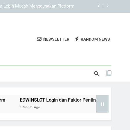
gar Lebih Mudah Menggunakan Platform
ting dalam Menjaga Kelancaran Akses
asuk dengan Langkah Aman dan Praktis
NEWSLETTER
RANDOM NEWS
ache saat TIARA4D Login Bermasalah
om
gar Lebih Mudah Menggunakan Platform
man Dan Terpercaya Untuk Kebutuhan Anda.
ting dalam Menjaga Kelancaran Akses
asuk dengan Langkah Aman dan Praktis
WINSLOT Login dan Faktor Penting dalam Menjaga Kelancara
onth Ago