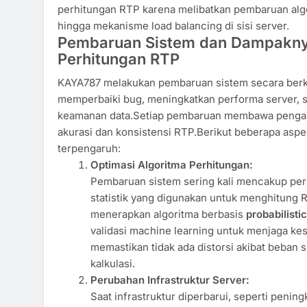
perhitungan RTP karena melibatkan pembaruan algor
hingga mekanisme load balancing di sisi server.
Pembaruan Sistem dan Dampakny
Perhitungan RTP
KAYA787 melakukan pembaruan sistem secara berk
memperbaiki bug, meningkatkan performa server, 
keamanan data.Setiap pembaruan membawa pengar
akurasi dan konsistensi RTP.Berikut beberapa asp
terpengaruh:
Optimasi Algoritma Perhitungan:
Pembaruan sistem sering kali mencakup per
statistik yang digunakan untuk menghitung
menerapkan algoritma berbasis
probabilisti
validasi machine learning untuk menjaga kest
memastikan tidak ada distorsi akibat beban 
kalkulasi.
Perubahan Infrastruktur Server:
Saat infrastruktur diperbarui, seperti penin