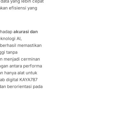
ata yang lebih cepat
akan efisiensi yang
erhadap
akurasi dan
knologi AI,
 berhasil memastikan
ggi tanpa
en menjadi cerminan
ngan antara performa
 hanya alat untuk
ab digital KAYA787
dan berorientasi pada