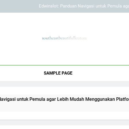
Edwinslot: Panduan Navigasi untuk Pemula a
EDWINSLOT Login dan Faktor Pen
Cara Mengatasi Login Edwinslot Tidak Bisa M
Cara Membersihkan C
theast Beautiful Krat
Edwinslot: Panduan Navigasi untuk Pemula a
ratom Berkualitas Dari Southeast Beautiful Kratom. Produk A
EDWINSLOT Login dan Faktor Pen
SAMPLE PAGE
Cara Mengatasi Login Edwinslot Tidak Bisa M
tuk Pemula agar Lebih Mudah Menggunakan Platform
ED
1 M