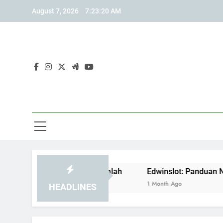
Skip
August 7, 2026
7:23:21 AM
to
content
Sou
Temukan K
A4D Login Bermasalah
Edwinslot: Panduan Navigasi un
1 Month Ago
HEADLINES