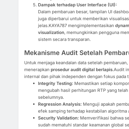
Dampak terhadap User Interface (UI):
Dalam pembaruan besar, tampilan UI dashbo
juga diperbarui untuk memberikan visualisasi
jelas.KAYA787 mengimplementasikan
dynami
visualization
, memungkinkan pengguna mema
sistem secara transparan.
Mekanisme Audit Setelah Pembar
Untuk menjaga keandalan data setelah pembaruan
menerapkan
prosedur audit digital berlapis
.Audit i
internal dan pihak independen dengan fokus pada t
Integrity Testing:
Memastikan setiap kompone
mengubah hasil perhitungan RTP yang telah 
sebelumnya.
Regression Analysis:
Menguji apakah pemb
efek samping terhadap kestabilan algoritma a
Security Validation:
Memverifikasi bahwa se
sudah mematuhi standar keamanan global se