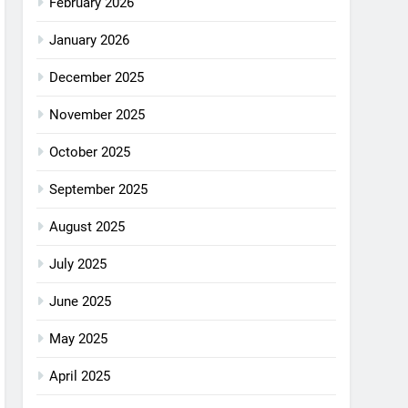
February 2026
January 2026
December 2025
November 2025
October 2025
September 2025
August 2025
July 2025
June 2025
May 2025
April 2025