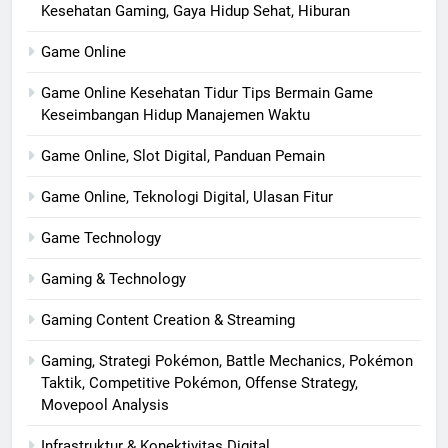
Kesehatan Gaming, Gaya Hidup Sehat, Hiburan
Game Online
Game Online Kesehatan Tidur Tips Bermain Game
Keseimbangan Hidup Manajemen Waktu
Game Online, Slot Digital, Panduan Pemain
Game Online, Teknologi Digital, Ulasan Fitur
Game Technology
Gaming & Technology
Gaming Content Creation & Streaming
Gaming, Strategi Pokémon, Battle Mechanics, Pokémon
Taktik, Competitive Pokémon, Offense Strategy,
Movepool Analysis
Infrastruktur & Konektivitas Digital