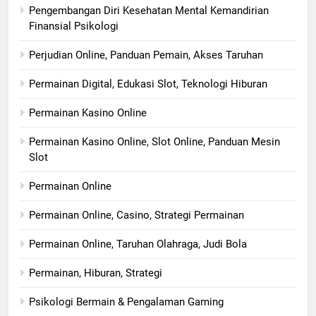
Pengembangan Diri Kesehatan Mental Kemandirian
Finansial Psikologi
Perjudian Online, Panduan Pemain, Akses Taruhan
Permainan Digital, Edukasi Slot, Teknologi Hiburan
Permainan Kasino Online
Permainan Kasino Online, Slot Online, Panduan Mesin
Slot
Permainan Online
Permainan Online, Casino, Strategi Permainan
Permainan Online, Taruhan Olahraga, Judi Bola
Permainan, Hiburan, Strategi
Psikologi Bermain & Pengalaman Gaming