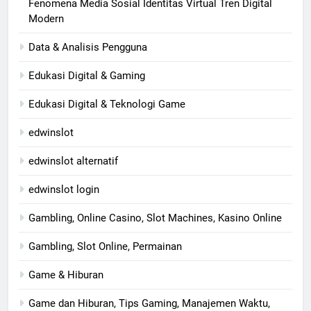
Fenomena Media Sosial Identitas Virtual Tren Digital
Modern
Data & Analisis Pengguna
Edukasi Digital & Gaming
Edukasi Digital & Teknologi Game
edwinslot
edwinslot alternatif
edwinslot login
Gambling, Online Casino, Slot Machines, Kasino Online
Gambling, Slot Online, Permainan
Game & Hiburan
Game dan Hiburan, Tips Gaming, Manajemen Waktu,