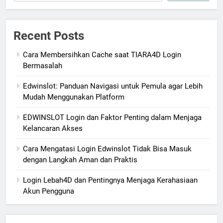
Recent Posts
Cara Membersihkan Cache saat TIARA4D Login
Bermasalah
Edwinslot: Panduan Navigasi untuk Pemula agar Lebih
Mudah Menggunakan Platform
EDWINSLOT Login dan Faktor Penting dalam Menjaga
Kelancaran Akses
Cara Mengatasi Login Edwinslot Tidak Bisa Masuk
dengan Langkah Aman dan Praktis
Login Lebah4D dan Pentingnya Menjaga Kerahasiaan
Akun Pengguna