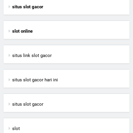
situs slot gacor
slot online
situs link slot gacor
situs slot gacor hari ini
situs slot gacor
slot