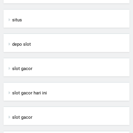
situs
depo slot
slot gacor
slot gacor hari ini
slot gacor