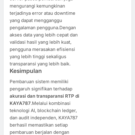
mengurangi kemungkinan
terjadinya error atau downtime
yang dapat mengganggu
pengalaman pengguna.Dengan
akses data yang lebih cepat dan
validasi hasil yang lebih kuat,
pengguna merasakan efisiensi
yang lebih tinggi sekaligus
transparansi yang lebih baik.
Kesimpulan
Pembaruan sistem memiliki
pengaruh signifikan terhadap
akurasi dan transparansi RTP di
KAYA787
.Melalui kombinasi
teknologi AI, blockchain ledger,
dan audit independen, KAYA787
berhasil memastikan setiap
pembaruan berjalan dengan