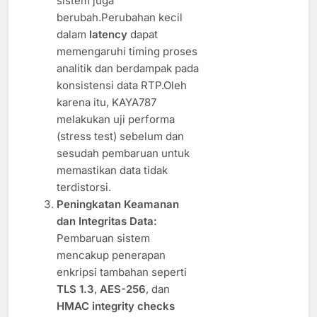
sistem juga
berubah.Perubahan kecil
dalam
latency
dapat
memengaruhi timing proses
analitik dan berdampak pada
konsistensi data RTP.Oleh
karena itu, KAYA787
melakukan uji performa
(stress test) sebelum dan
sesudah pembaruan untuk
memastikan data tidak
terdistorsi.
Peningkatan Keamanan
dan Integritas Data:
Pembaruan sistem
mencakup penerapan
enkripsi tambahan seperti
TLS 1.3
,
AES-256
, dan
HMAC integrity checks