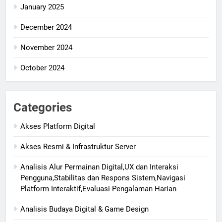
January 2025
December 2024
November 2024
October 2024
Categories
Akses Platform Digital
Akses Resmi & Infrastruktur Server
Analisis Alur Permainan Digital,UX dan Interaksi
Pengguna,Stabilitas dan Respons Sistem,Navigasi
Platform Interaktif,Evaluasi Pengalaman Harian
Analisis Budaya Digital & Game Design