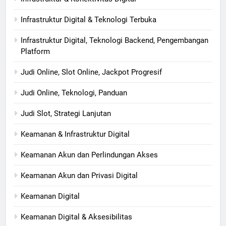
Infrastruktur Digital & Teknologi Terbuka
Infrastruktur Digital, Teknologi Backend, Pengembangan
Platform
Judi Online, Slot Online, Jackpot Progresif
Judi Online, Teknologi, Panduan
Judi Slot, Strategi Lanjutan
Keamanan & Infrastruktur Digital
Keamanan Akun dan Perlindungan Akses
Keamanan Akun dan Privasi Digital
Keamanan Digital
Keamanan Digital & Aksesibilitas