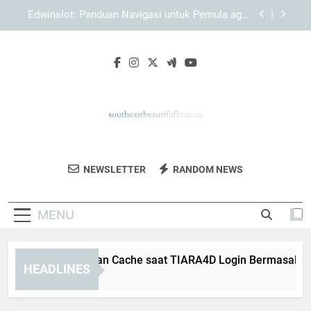
Skip
EDWINSLOT Login dan Faktor Penting dalam
to
Menjaga Kelancaran Akses
content
Cara Mengatasi Login Edwinslot Tidak Bisa
Masuk dengan Langkah Aman dan Praktis
Cara Membersihkan Cache saat TIARA4D Login
Bermasalah
Edwinslot: Panduan Navigasi untuk Pemula agar
Lebih Mudah Menggunakan Platform
EDWINSLOT Login dan Faktor Penting dalam
Menjaga Kelancaran Akses
Southeast
Temukan Kratom Berkualitas Dari Southeast
Cara Mengatasi Login Edwinslot Tidak Bisa
NEWSLETTER
RANDOM NEWS
Beautiful Kratom
Masuk dengan Langkah Aman dan Praktis
Beautiful Kratom. Produk Aman Dan
Terpercaya Untuk Kebutuhan Anda.
MENU
ra Membersihkan Cache saat TIARA4D Login Bermasalah
HEADLINES
Weeks Ago