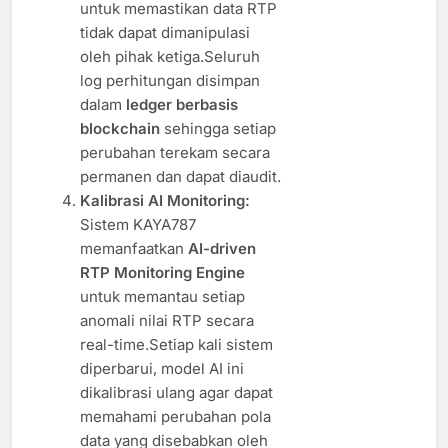
untuk memastikan data RTP
tidak dapat dimanipulasi
oleh pihak ketiga.Seluruh
log perhitungan disimpan
dalam
ledger berbasis
blockchain
sehingga setiap
perubahan terekam secara
permanen dan dapat diaudit.
Kalibrasi AI Monitoring:
Sistem KAYA787
memanfaatkan
AI-driven
RTP Monitoring Engine
untuk memantau setiap
anomali nilai RTP secara
real-time.Setiap kali sistem
diperbarui, model AI ini
dikalibrasi ulang agar dapat
memahami perubahan pola
data yang disebabkan oleh