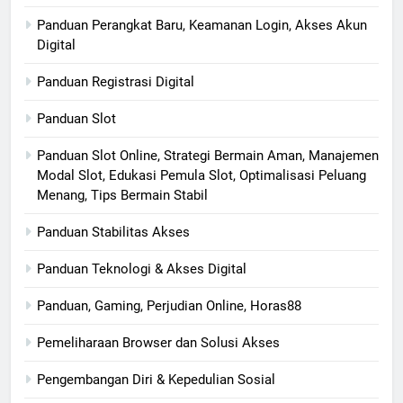
Panduan Perangkat Baru, Keamanan Login, Akses Akun
Digital
Panduan Registrasi Digital
Panduan Slot
Panduan Slot Online, Strategi Bermain Aman, Manajemen
Modal Slot, Edukasi Pemula Slot, Optimalisasi Peluang
Menang, Tips Bermain Stabil
Panduan Stabilitas Akses
Panduan Teknologi & Akses Digital
Panduan, Gaming, Perjudian Online, Horas88
Pemeliharaan Browser dan Solusi Akses
Pengembangan Diri & Kepedulian Sosial