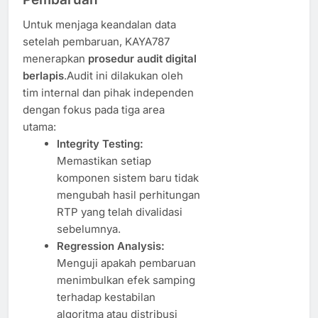
Untuk menjaga keandalan data
setelah pembaruan, KAYA787
menerapkan
prosedur audit digital
berlapis
.Audit ini dilakukan oleh
tim internal dan pihak independen
dengan fokus pada tiga area
utama:
Integrity Testing:
Memastikan setiap
komponen sistem baru tidak
mengubah hasil perhitungan
RTP yang telah divalidasi
sebelumnya.
Regression Analysis:
Menguji apakah pembaruan
menimbulkan efek samping
terhadap kestabilan
algoritma atau distribusi