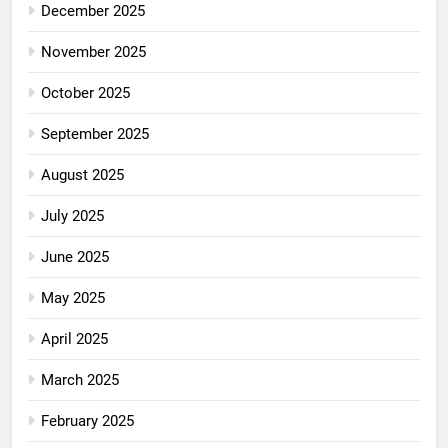
December 2025
November 2025
October 2025
September 2025
August 2025
July 2025
June 2025
May 2025
April 2025
March 2025
February 2025