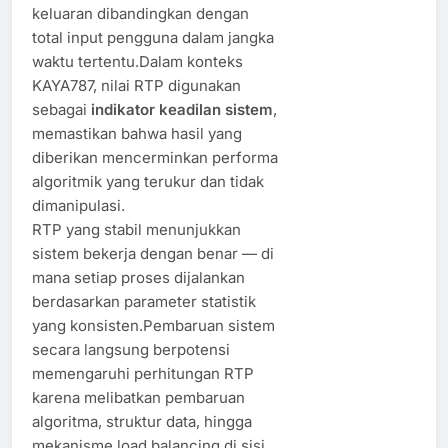
keluaran dibandingkan dengan
total input pengguna dalam jangka
waktu tertentu.Dalam konteks
KAYA787, nilai RTP digunakan
sebagai
indikator keadilan sistem
,
memastikan bahwa hasil yang
diberikan mencerminkan performa
algoritmik yang terukur dan tidak
dimanipulasi.
RTP yang stabil menunjukkan
sistem bekerja dengan benar — di
mana setiap proses dijalankan
berdasarkan parameter statistik
yang konsisten.Pembaruan sistem
secara langsung berpotensi
memengaruhi perhitungan RTP
karena melibatkan pembaruan
algoritma, struktur data, hingga
mekanisme load balancing di sisi