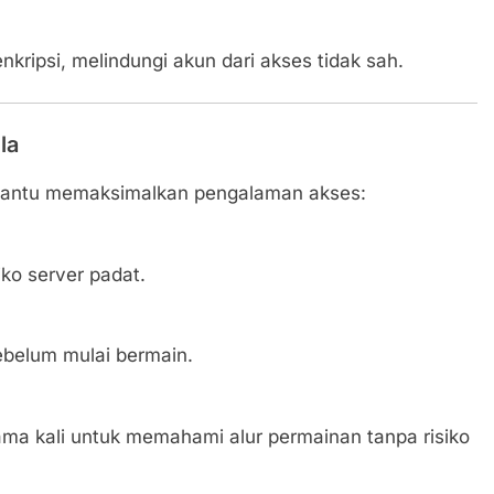
nkripsi, melindungi akun dari akses tidak sah.
la
embantu memaksimalkan pengalaman akses:
iko server padat.
sebelum mulai bermain.
ama kali untuk memahami alur permainan tanpa risiko