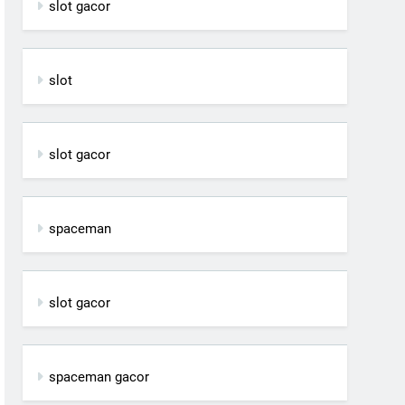
slot gacor
slot
slot gacor
spaceman
slot gacor
spaceman gacor