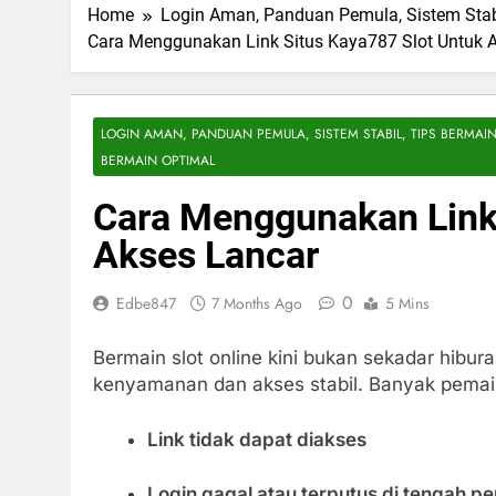
Home
Login Aman, Panduan Pemula, Sistem Stab
Cara Menggunakan Link Situs Kaya787 Slot Untuk 
LOGIN AMAN, PANDUAN PEMULA, SISTEM STABIL, TIPS BERMA
BERMAIN OPTIMAL
Cara Menggunakan Link 
Akses Lancar
0
Edbe847
7 Months Ago
5 Mins
Bermain slot online kini bukan sekadar hib
kenyamanan dan akses stabil. Banyak pemain
Link tidak dapat diakses
Login gagal atau terputus di tengah p