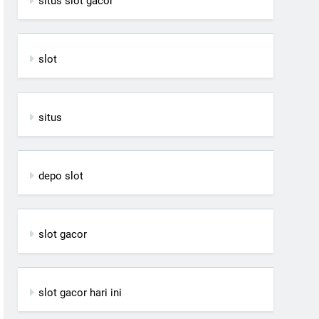
situs slot gacor
slot
situs
depo slot
slot gacor
slot gacor hari ini