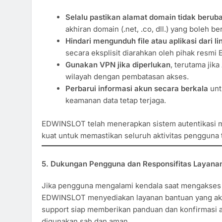
Selalu pastikan alamat domain tidak beruba
akhiran domain (.net, .co, dll.) yang boleh ber
Hindari mengunduh file atau aplikasi dari lin
secara eksplisit diarahkan oleh pihak resm
Gunakan VPN jika diperlukan
, terutama jika
wilayah dengan pembatasan akses.
Perbarui informasi akun secara berkala
unt
keamanan data tetap terjaga.
EDWINSLOT telah menerapkan sistem autentikasi m
kuat untuk memastikan seluruh aktivitas pengguna t
5. Dukungan Pengguna dan Responsifitas Layana
Jika pengguna mengalami kendala saat mengakses li
EDWINSLOT menyediakan layanan bantuan yang akt
support siap memberikan panduan dan konfirmasi a
digunakan sah dan aman.