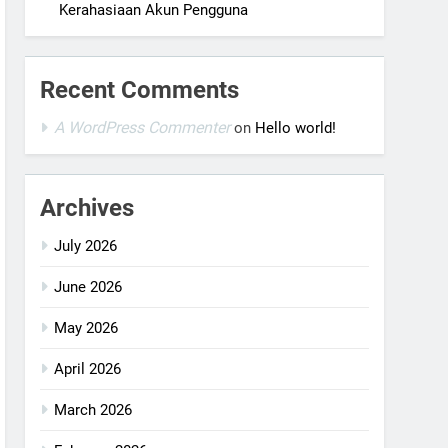
Kerahasiaan Akun Pengguna
Recent Comments
A WordPress Commenter
on
Hello world!
Archives
July 2026
June 2026
May 2026
April 2026
March 2026