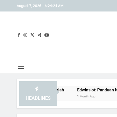
Skip
August 7, 2026
6:24:25 AM
to
content
Sou
Temukan K
A4D Login Bermasalah
Edwinslot: Panduan Navigasi un
1 Month Ago
HEADLINES