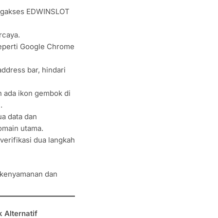
mengakses EDWINSLOT
rcaya.
seperti Google Chrome
ddress bar, hindari
 ada ikon gembok di
.
a data dan
domain utama.
 verifikasi dua langkah
a kenyamanan dan
Alternatif