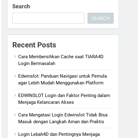
Search
SEARCH
Recent Posts
Cara Membersihkan Cache saat TIARA4D
Login Bermasalah
Edwinslot: Panduan Navigasi untuk Pemula
agar Lebih Mudah Menggunakan Platform
EDWINSLOT Login dan Faktor Penting dalam
Menjaga Kelancaran Akses
Cara Mengatasi Login Edwinslot Tidak Bisa
Masuk dengan Langkah Aman dan Praktis
Login Lebah4D dan Pentingnya Menjaga