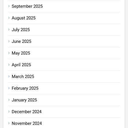
September 2025
August 2025
July 2025
June 2025
May 2025
April 2025
March 2025
February 2025
January 2025
December 2024
November 2024