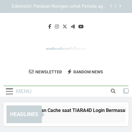
Skip
EDWINSLOT Login dan Faktor Penting dalam
to
Menjaga Kelancaran Akses
content
Cara Mengatasi Login Edwinslot Tidak Bisa
Masuk dengan Langkah Aman dan Praktis
Cara Membersihkan Cache saat TIARA4D Login
Bermasalah
Edwinslot: Panduan Navigasi untuk Pemula agar
Lebih Mudah Menggunakan Platform
EDWINSLOT Login dan Faktor Penting dalam
Menjaga Kelancaran Akses
Southeast
Temukan Kratom Berkualitas Dari Southeast
Cara Mengatasi Login Edwinslot Tidak Bisa
NEWSLETTER
RANDOM NEWS
Beautiful Kratom
Masuk dengan Langkah Aman dan Praktis
Beautiful Kratom. Produk Aman Dan
Terpercaya Untuk Kebutuhan Anda.
MENU
ra Membersihkan Cache saat TIARA4D Login Bermasalah
HEADLINES
Month Ago