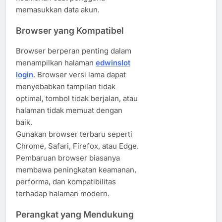
memasukkan data akun.
Browser yang Kompatibel
Browser berperan penting dalam
menampilkan halaman
edwinslot
login
. Browser versi lama dapat
menyebabkan tampilan tidak
optimal, tombol tidak berjalan, atau
halaman tidak memuat dengan
baik.
Gunakan browser terbaru seperti
Chrome, Safari, Firefox, atau Edge.
Pembaruan browser biasanya
membawa peningkatan keamanan,
performa, dan kompatibilitas
terhadap halaman modern.
Perangkat yang Mendukung