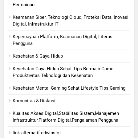
Permainan
Keamanan Siber, Teknologi Cloud, Proteksi Data, Inovasi
Digital, Infrastruktur IT
Kepercayaan Platform, Keamanan Digital, Literasi
Pengguna
Kesehatan & Gaya Hidup
Kesehatan Gaya Hidup Sehat Tips Bermain Game
Produktivitas Teknologi dan Kesehatan
Kesehatan Mental Gaming Sehat Lifestyle Tips Gaming
Komunitas & Diskusi
Kualitas Akses Digital,Stabilitas Sistem,Manajemen
Infrastruktur,Platform Digital,Pengalaman Pengguna
link alternatif edwinslot