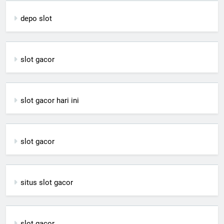
depo slot
slot gacor
slot gacor hari ini
slot gacor
situs slot gacor
slot gacor