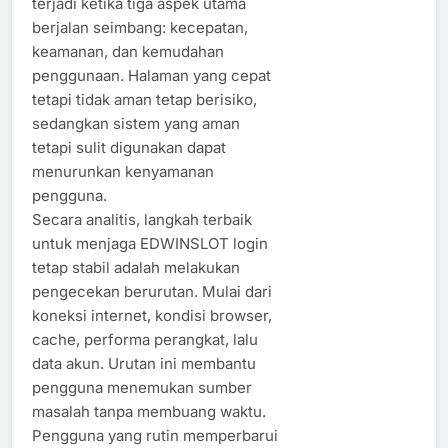
terjadi ketika tiga aspek utama
berjalan seimbang: kecepatan,
keamanan, dan kemudahan
penggunaan. Halaman yang cepat
tetapi tidak aman tetap berisiko,
sedangkan sistem yang aman
tetapi sulit digunakan dapat
menurunkan kenyamanan
pengguna.
Secara analitis, langkah terbaik
untuk menjaga EDWINSLOT login
tetap stabil adalah melakukan
pengecekan berurutan. Mulai dari
koneksi internet, kondisi browser,
cache, performa perangkat, lalu
data akun. Urutan ini membantu
pengguna menemukan sumber
masalah tanpa membuang waktu.
Pengguna yang rutin memperbarui