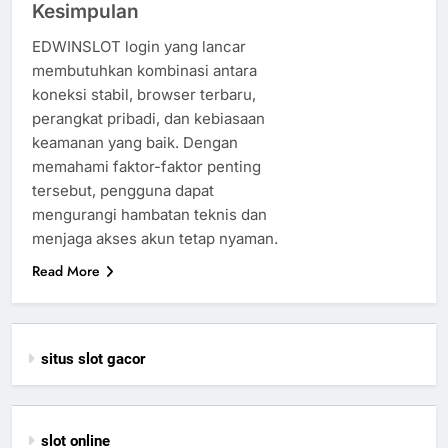
Kesimpulan
EDWINSLOT login yang lancar
membutuhkan kombinasi antara
koneksi stabil, browser terbaru,
perangkat pribadi, dan kebiasaan
keamanan yang baik. Dengan
memahami faktor-faktor penting
tersebut, pengguna dapat
mengurangi hambatan teknis dan
menjaga akses akun tetap nyaman.
Read More
situs slot gacor
slot online