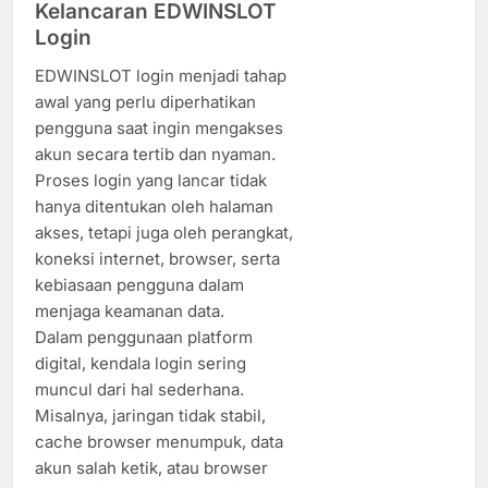
Kelancaran EDWINSLOT
Login
EDWINSLOT login menjadi tahap
awal yang perlu diperhatikan
pengguna saat ingin mengakses
akun secara tertib dan nyaman.
Proses login yang lancar tidak
hanya ditentukan oleh halaman
akses, tetapi juga oleh perangkat,
koneksi internet, browser, serta
kebiasaan pengguna dalam
menjaga keamanan data.
Dalam penggunaan platform
digital, kendala login sering
muncul dari hal sederhana.
Misalnya, jaringan tidak stabil,
cache browser menumpuk, data
akun salah ketik, atau browser