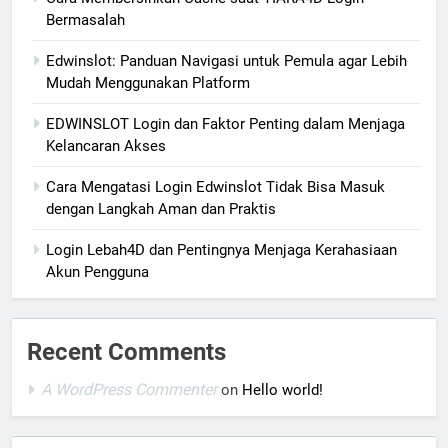
Bermasalah
Edwinslot: Panduan Navigasi untuk Pemula agar Lebih
Mudah Menggunakan Platform
EDWINSLOT Login dan Faktor Penting dalam Menjaga
Kelancaran Akses
Cara Mengatasi Login Edwinslot Tidak Bisa Masuk
dengan Langkah Aman dan Praktis
Login Lebah4D dan Pentingnya Menjaga Kerahasiaan
Akun Pengguna
Recent Comments
A WordPress Commenter
on
Hello world!