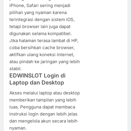
iPhone, Safari sering menjadi
pilihan yang nyaman karena
terintegrasi dengan sistem iOS,
tetapi browser lain juga dapat
digunakan selama kompatibel.
Jika halaman terasa lambat di HP,
coba bersihkan cache browser,
aktifkan ulang koneksi internet,
atau pindah ke jaringan yang lebih
stabil.
EDWINSLOT Login di
Laptop dan Desktop
Akses melalui laptop atau desktop
memberikan tampilan yang lebih
luas. Pengguna dapat membaca
instruksi login dengan lebih jelas
dan mengelola akun secara lebih
nyaman.