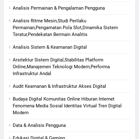
Analisis Permainan & Pengalaman Pengguna
Analisis Ritme Mesin,Studi Perilaku
Permainan,Pengamatan Pola Slot,Dinamika Sistem
Teratur,Pendekatan Bermain Analitis
Analisis Sistem & Keamanan Digital
Arsitektur Sistem Digital,Stabilitas Platform
Online,Manajemen Teknologi Modern,Performa
Infrastruktur Andal
Audit Keamanan & Infrastruktur Akses Digital
Budaya Digital Komunitas Online Hiburan Internet
Fenomena Media Sosial Identitas Virtual Tren Digital
Modern
Data & Analisis Pengguna
Edukasi Digital & Gaming