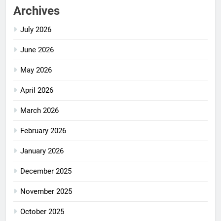
Archives
July 2026
June 2026
May 2026
April 2026
March 2026
February 2026
January 2026
December 2025
November 2025
October 2025