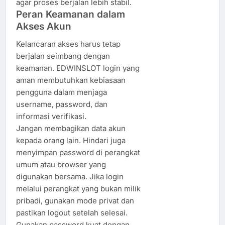
agar proses berjalan lebih stabil.
Peran Keamanan dalam
Akses Akun
Kelancaran akses harus tetap
berjalan seimbang dengan
keamanan. EDWINSLOT login yang
aman membutuhkan kebiasaan
pengguna dalam menjaga
username, password, dan
informasi verifikasi.
Jangan membagikan data akun
kepada orang lain. Hindari juga
menyimpan password di perangkat
umum atau browser yang
digunakan bersama. Jika login
melalui perangkat yang bukan milik
pribadi, gunakan mode privat dan
pastikan logout setelah selesai.
Gunakan password kuat dengan