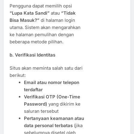
Pengguna dapat memilih opsi
“Lupa Kata Sandi”
atau
“Tidak
Bisa Masuk?”
di halaman login
utama. Sistem akan mengarahkan
ke halaman pemulihan dengan
beberapa metode pilihan.
b. Verifikasi Identitas
Situs akan meminta salah satu dari
berikut:
Email atau nomor telepon
terdaftar
Verifikasi OTP (One-Time
Password)
yang dikirim ke
saluran tersebut
Pertanyaan keamanan atau
data personal terbatas
(jika
sebelumnya disetel oleh