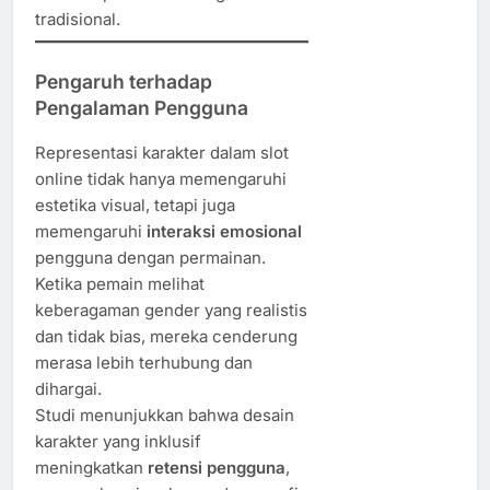
tradisional.
Pengaruh terhadap
Pengalaman Pengguna
Representasi karakter dalam slot
online tidak hanya memengaruhi
estetika visual, tetapi juga
memengaruhi
interaksi emosional
pengguna dengan permainan.
Ketika pemain melihat
keberagaman gender yang realistis
dan tidak bias, mereka cenderung
merasa lebih terhubung dan
dihargai.
Studi menunjukkan bahwa desain
karakter yang inklusif
meningkatkan
retensi pengguna
,