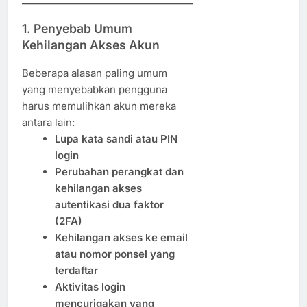
1. Penyebab Umum
Kehilangan Akses Akun
Beberapa alasan paling umum
yang menyebabkan pengguna
harus memulihkan akun mereka
antara lain:
Lupa kata sandi atau PIN
login
Perubahan perangkat dan
kehilangan akses
autentikasi dua faktor
(2FA)
Kehilangan akses ke email
atau nomor ponsel yang
terdaftar
Aktivitas login
mencurigakan yang