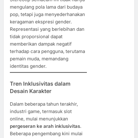
mengulang pola lama dari budaya
pop, tetapi juga menyederhanakan
keragaman ekspresi gender.
Representasi yang berlebihan dan
tidak proporsional dapat
memberikan dampak negatif
terhadap cara pengguna, terutama
pemain muda, memandang
identitas gender.
Tren Inklusivitas dalam
Desain Karakter
Dalam beberapa tahun terakhir,
industri game, termasuk slot
online, mulai menunjukkan
pergeseran ke arah inklusivitas
.
Beberapa pengembang kini mulai