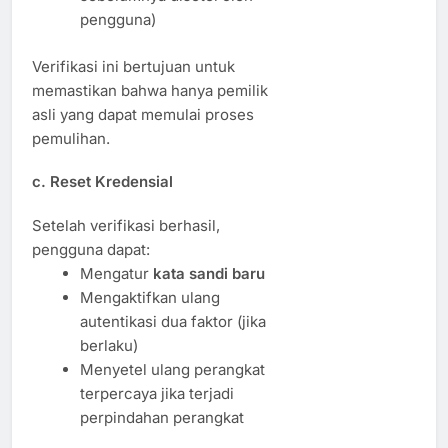
pengguna)
Verifikasi ini bertujuan untuk
memastikan bahwa hanya pemilik
asli yang dapat memulai proses
pemulihan.
c. Reset Kredensial
Setelah verifikasi berhasil,
pengguna dapat:
Mengatur
kata sandi baru
Mengaktifkan ulang
autentikasi dua faktor (jika
berlaku)
Menyetel ulang perangkat
terpercaya jika terjadi
perpindahan perangkat