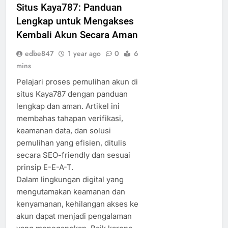
Situs Kaya787: Panduan
Lengkap untuk Mengakses
Kembali Akun Secara Aman
edbe847
1 year ago
0
6
mins
Pelajari proses pemulihan akun di
situs Kaya787 dengan panduan
lengkap dan aman. Artikel ini
membahas tahapan verifikasi,
keamanan data, dan solusi
pemulihan yang efisien, ditulis
secara SEO-friendly dan sesuai
prinsip E-E-A-T.
Dalam lingkungan digital yang
mengutamakan keamanan dan
kenyamanan, kehilangan akses ke
akun dapat menjadi pengalaman