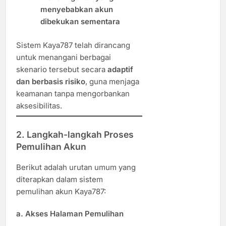
menyebabkan akun
dibekukan sementara
Sistem Kaya787 telah dirancang
untuk menangani berbagai
skenario tersebut secara
adaptif
dan berbasis risiko
, guna menjaga
keamanan tanpa mengorbankan
aksesibilitas.
2. Langkah-langkah Proses
Pemulihan Akun
Berikut adalah urutan umum yang
diterapkan dalam sistem
pemulihan akun Kaya787:
a. Akses Halaman Pemulihan