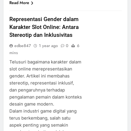
Read More
Representasi Gender dalam
Karakter Slot Online: Antara
Stereotip dan Inklusivitas
edbe847
1 year ago
0
6
mins
Telusuri bagaimana karakter dalam
slot online merepresentasikan
gender. Artikel ini membahas
stereotip, representasi inklusif,
dan pengaruhnya terhadap
pengalaman pemain dalam konteks
desain game modern.
Dalam industri game digital yang
terus berkembang, salah satu
aspek penting yang semakin