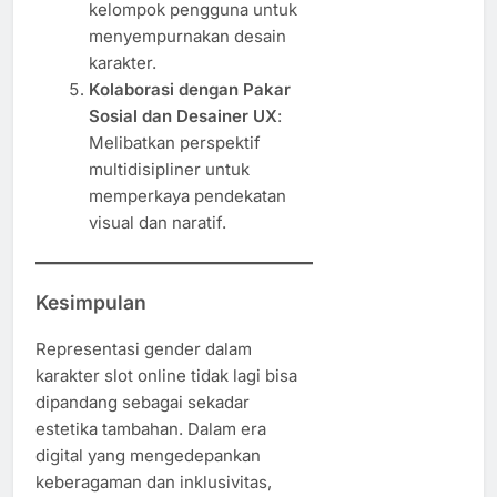
kelompok pengguna untuk
menyempurnakan desain
karakter.
Kolaborasi dengan Pakar
Sosial dan Desainer UX
:
Melibatkan perspektif
multidisipliner untuk
memperkaya pendekatan
visual dan naratif.
Kesimpulan
Representasi gender dalam
karakter slot online tidak lagi bisa
dipandang sebagai sekadar
estetika tambahan. Dalam era
digital yang mengedepankan
keberagaman dan inklusivitas,