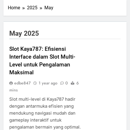
Home
2025
May
May 2025
Slot Kaya787: Efisiensi
Interface dalam Slot Multi-
Level untuk Pengalaman
Maksimal
edbe847
1 year ago
0
6
mins
Slot multi-level di Kaya787 hadir
dengan antarmuka efisien yang
mendukung navigasi mudah dan
gameplay interaktif untuk
pengalaman bermain yang optimal.