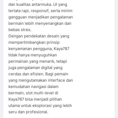
dan kualitas antarmuka. UI yang
tertata rapi, responsif, serta minim
gangguan menjadikan pengalaman
bermain lebih menyenangkan dan
bebas stres.
Dengan pendekatan desain yang
mempertimbangkan prinsip
kenyamanan pengguna, Kaya787
tidak hanya menyuguhkan
permainan yang menarik, tetapi
juga pengalaman digital yang
cerdas dan efisien. Bagi pemain
yang mengutamakan interface dan
kemudahan navigasi dalam
bermain, slot multi-level di
Kaya787 bisa menjadi pilihan
utama untuk eksplorasi yang lebih
seru dan profesional.