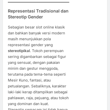
Representasi Tradisional dan
Stereotip Gender
Sebagian besar slot online klasik
dan bahkan banyak versi modern
masih menunjukkan pola
representasi gender yang
stereotipikal
. Tokoh perempuan
sering digambarkan sebagai figur
yang sensual, dengan pakaian
minim dan gestur menggoda,
terutama pada tema-tema seperti
Mesir Kuno, fantasi, atau
petualangan. Sebaliknya, karakter
laki-laki kerap ditampilkan sebagai
pahlawan, raja, pejuang, atau tokoh
yang dominan dan kuat.
Stereotip semacam ini tidak hanya