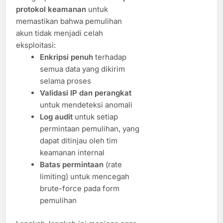
protokol keamanan
untuk
memastikan bahwa pemulihan
akun tidak menjadi celah
eksploitasi:
Enkripsi penuh
terhadap
semua data yang dikirim
selama proses
Validasi IP dan perangkat
untuk mendeteksi anomali
Log audit
untuk setiap
permintaan pemulihan, yang
dapat ditinjau oleh tim
keamanan internal
Batas permintaan
(rate
limiting) untuk mencegah
brute-force pada form
pemulihan