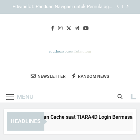
Skip
EDWINSLOT Login dan Faktor Penting dalam
to
Menjaga Kelancaran Akses
content
Cara Mengatasi Login Edwinslot Tidak Bisa
Masuk dengan Langkah Aman dan Praktis
Cara Membersihkan Cache saat TIARA4D Login
Bermasalah
Edwinslot: Panduan Navigasi untuk Pemula agar
Lebih Mudah Menggunakan Platform
EDWINSLOT Login dan Faktor Penting dalam
Menjaga Kelancaran Akses
Southeast
Temukan Kratom Berkualitas Dari Southeast
Cara Mengatasi Login Edwinslot Tidak Bisa
NEWSLETTER
RANDOM NEWS
Beautiful Kratom
Masuk dengan Langkah Aman dan Praktis
Beautiful Kratom. Produk Aman Dan
Terpercaya Untuk Kebutuhan Anda.
MENU
ra Membersihkan Cache saat TIARA4D Login Bermasalah
HEADLINES
Weeks Ago