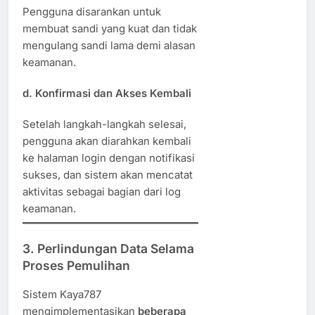
Pengguna disarankan untuk
membuat sandi yang kuat dan tidak
mengulang sandi lama demi alasan
keamanan.
d. Konfirmasi dan Akses Kembali
Setelah langkah-langkah selesai,
pengguna akan diarahkan kembali
ke halaman login dengan notifikasi
sukses, dan sistem akan mencatat
aktivitas sebagai bagian dari log
keamanan.
3. Perlindungan Data Selama
Proses Pemulihan
Sistem Kaya787
mengimplementasikan
beberapa