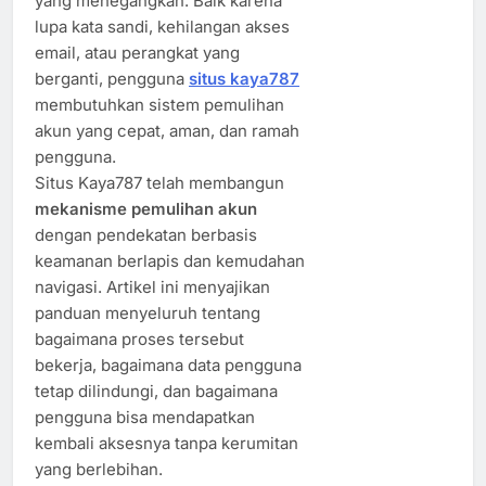
yang menegangkan. Baik karena
lupa kata sandi, kehilangan akses
email, atau perangkat yang
berganti, pengguna
situs kaya787
membutuhkan sistem pemulihan
akun yang cepat, aman, dan ramah
pengguna.
Situs Kaya787 telah membangun
mekanisme pemulihan akun
dengan pendekatan berbasis
keamanan berlapis dan kemudahan
navigasi. Artikel ini menyajikan
panduan menyeluruh tentang
bagaimana proses tersebut
bekerja, bagaimana data pengguna
tetap dilindungi, dan bagaimana
pengguna bisa mendapatkan
kembali aksesnya tanpa kerumitan
yang berlebihan.