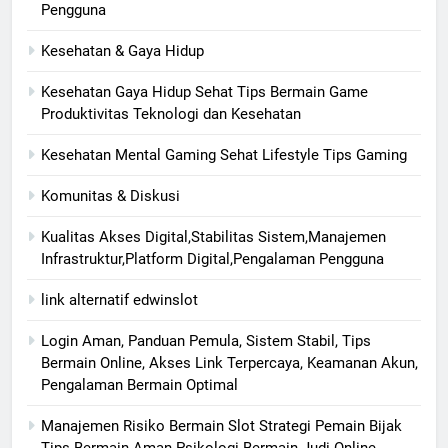
Pengguna
Kesehatan & Gaya Hidup
Kesehatan Gaya Hidup Sehat Tips Bermain Game
Produktivitas Teknologi dan Kesehatan
Kesehatan Mental Gaming Sehat Lifestyle Tips Gaming
Komunitas & Diskusi
Kualitas Akses Digital,Stabilitas Sistem,Manajemen
Infrastruktur,Platform Digital,Pengalaman Pengguna
link alternatif edwinslot
Login Aman, Panduan Pemula, Sistem Stabil, Tips
Bermain Online, Akses Link Terpercaya, Keamanan Akun,
Pengalaman Bermain Optimal
Manajemen Risiko Bermain Slot Strategi Pemain Bijak