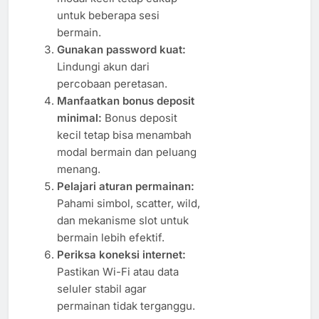
untuk beberapa sesi
bermain.
Gunakan password kuat:
Lindungi akun dari
percobaan peretasan.
Manfaatkan bonus deposit
minimal:
Bonus deposit
kecil tetap bisa menambah
modal bermain dan peluang
menang.
Pelajari aturan permainan:
Pahami simbol, scatter, wild,
dan mekanisme slot untuk
bermain lebih efektif.
Periksa koneksi internet:
Pastikan Wi-Fi atau data
seluler stabil agar
permainan tidak terganggu.