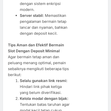
dengan sistem enkripsi
modern.
Server stabil:
Memastikan
pengalaman bermain tetap
lancar dan nyaman, bahkan
dengan deposit kecil.
Tips Aman dan Efektif Bermain
Slot Dengan Deposit Minimal
Agar bermain tetap aman dan
peluang menang optimal, pemain
sebaiknya mengikuti beberapa tips
berikut:
Selalu gunakan link resmi:
Hindari link pihak ketiga
yang belum diverifikasi.
Kelola modal dengan bijak:
Tentukan batas taruhan agar
modal kecil tetap cukup