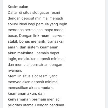
Kesimpulan
Daftar di situs slot gacor resmi
dengan deposit minimal menjadi
solusi ideal bagi pemula yang ingin
mencoba permainan tanpa modal
besar. Dengan
link resmi, server
stabil, bonus menarik, transaksi
aman, dan sistem keamanan
akun maksimal
, pemain dapat
login, melakukan deposit minimal,
dan memulai permainan dengan
nyaman.
Memilih situs slot resmi yang
menyediakan deposit minimal
memastikan
akses mudah,
keamanan akun, dan
kenyamanan bermain
menjadi
prioritas utama. Dengan panduan