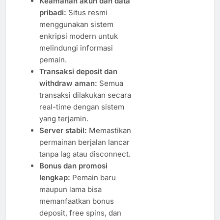
Keamanan akun dan data
pribadi:
Situs resmi
menggunakan sistem
enkripsi modern untuk
melindungi informasi
pemain.
Transaksi deposit dan
withdraw aman:
Semua
transaksi dilakukan secara
real-time dengan sistem
yang terjamin.
Server stabil:
Memastikan
permainan berjalan lancar
tanpa lag atau disconnect.
Bonus dan promosi
lengkap:
Pemain baru
maupun lama bisa
memanfaatkan bonus
deposit, free spins, dan