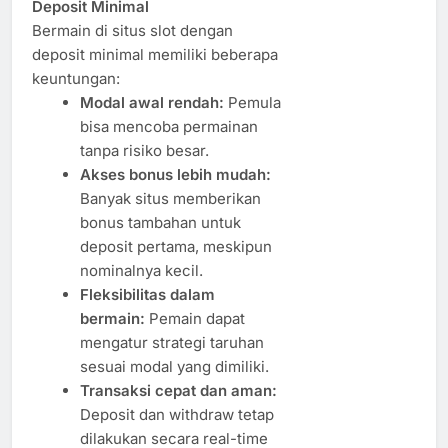
Deposit Minimal
Bermain di situs slot dengan
deposit minimal memiliki beberapa
keuntungan:
Modal awal rendah:
Pemula
bisa mencoba permainan
tanpa risiko besar.
Akses bonus lebih mudah:
Banyak situs memberikan
bonus tambahan untuk
deposit pertama, meskipun
nominalnya kecil.
Fleksibilitas dalam
bermain:
Pemain dapat
mengatur strategi taruhan
sesuai modal yang dimiliki.
Transaksi cepat dan aman:
Deposit dan withdraw tetap
dilakukan secara real-time