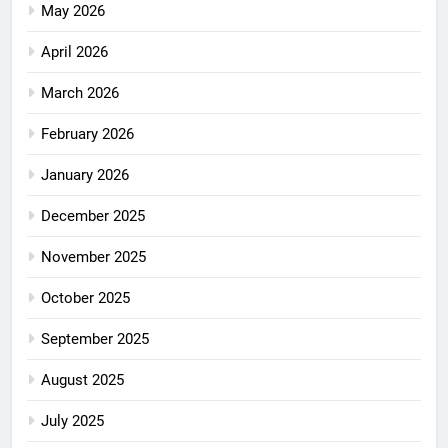
May 2026
April 2026
March 2026
February 2026
January 2026
December 2025
November 2025
October 2025
September 2025
August 2025
July 2025