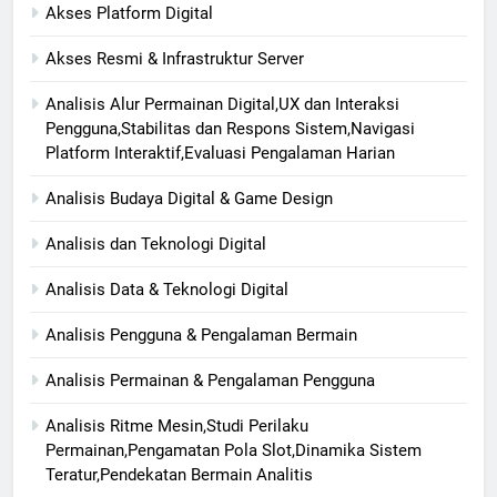
Akses Platform Digital
Akses Resmi & Infrastruktur Server
Analisis Alur Permainan Digital,UX dan Interaksi
Pengguna,Stabilitas dan Respons Sistem,Navigasi
Platform Interaktif,Evaluasi Pengalaman Harian
Analisis Budaya Digital & Game Design
Analisis dan Teknologi Digital
Analisis Data & Teknologi Digital
Analisis Pengguna & Pengalaman Bermain
Analisis Permainan & Pengalaman Pengguna
Analisis Ritme Mesin,Studi Perilaku
Permainan,Pengamatan Pola Slot,Dinamika Sistem
Teratur,Pendekatan Bermain Analitis