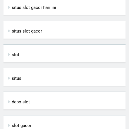
situs slot gacor hari ini
situs slot gacor
slot
situs
depo slot
slot gacor