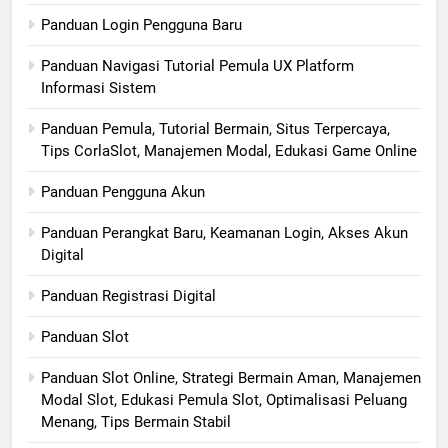
Panduan Login Pengguna Baru
Panduan Navigasi Tutorial Pemula UX Platform
Informasi Sistem
Panduan Pemula, Tutorial Bermain, Situs Terpercaya,
Tips CorlaSlot, Manajemen Modal, Edukasi Game Online
Panduan Pengguna Akun
Panduan Perangkat Baru, Keamanan Login, Akses Akun
Digital
Panduan Registrasi Digital
Panduan Slot
Panduan Slot Online, Strategi Bermain Aman, Manajemen
Modal Slot, Edukasi Pemula Slot, Optimalisasi Peluang
Menang, Tips Bermain Stabil