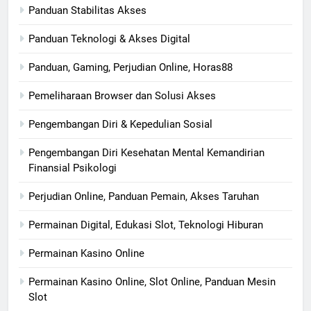
Panduan Stabilitas Akses
Panduan Teknologi & Akses Digital
Panduan, Gaming, Perjudian Online, Horas88
Pemeliharaan Browser dan Solusi Akses
Pengembangan Diri & Kepedulian Sosial
Pengembangan Diri Kesehatan Mental Kemandirian
Finansial Psikologi
Perjudian Online, Panduan Pemain, Akses Taruhan
Permainan Digital, Edukasi Slot, Teknologi Hiburan
Permainan Kasino Online
Permainan Kasino Online, Slot Online, Panduan Mesin
Slot