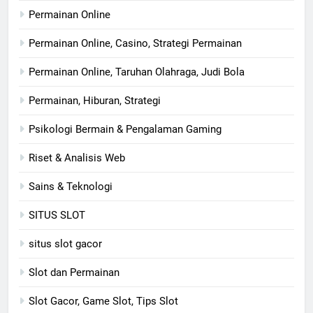
Permainan Online
Permainan Online, Casino, Strategi Permainan
Permainan Online, Taruhan Olahraga, Judi Bola
Permainan, Hiburan, Strategi
Psikologi Bermain & Pengalaman Gaming
Riset & Analisis Web
Sains & Teknologi
SITUS SLOT
situs slot gacor
Slot dan Permainan
Slot Gacor, Game Slot, Tips Slot