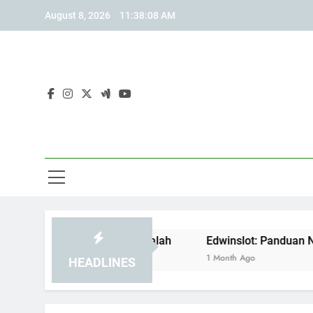
Skip
August 8, 2026
11:38:09 AM
to
content
Sou
Temukan K
A4D Login Bermasalah
Edwinslot: Panduan Navigasi un
1 Month Ago
HEADLINES