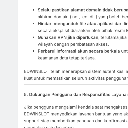
Selalu pastikan alamat domain tidak beruba
akhiran domain (.net, .co, dll.) yang boleh ber
Hindari mengunduh file atau aplikasi dari lin
secara eksplisit diarahkan oleh pihak resm
Gunakan VPN jika diperlukan
, terutama jika
wilayah dengan pembatasan akses.
Perbarui informasi akun secara berkala
unt
keamanan data tetap terjaga.
EDWINSLOT telah menerapkan sistem autentikasi m
kuat untuk memastikan seluruh aktivitas pengguna t
5. Dukungan Pengguna dan Responsifitas Layana
Jika pengguna mengalami kendala saat mengakses li
EDWINSLOT menyediakan layanan bantuan yang akt
support siap memberikan panduan dan konfirmasi a
digunakan sah dan aman.