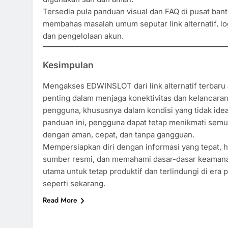
Tersedia pula panduan visual dan FAQ di pusat ban
membahas masalah umum seputar link alternatif, log
dan pengelolaan akun.
Kesimpulan
Mengakses EDWINSLOT dari link alternatif terbaru 
penting dalam menjaga konektivitas dan kelancara
pengguna, khususnya dalam kondisi yang tidak ide
panduan ini, pengguna dapat tetap menikmati sem
dengan aman, cepat, dan tanpa gangguan.
Mempersiapkan diri dengan informasi yang tepat,
sumber resmi, dan memahami dasar-dasar keamanan
utama untuk tetap produktif dan terlindungi di era 
seperti sekarang.
Read More