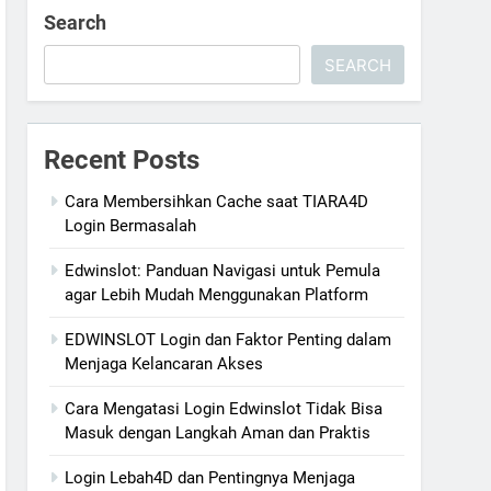
Search
SEARCH
Recent Posts
Cara Membersihkan Cache saat TIARA4D
Login Bermasalah
Edwinslot: Panduan Navigasi untuk Pemula
agar Lebih Mudah Menggunakan Platform
EDWINSLOT Login dan Faktor Penting dalam
Menjaga Kelancaran Akses
Cara Mengatasi Login Edwinslot Tidak Bisa
Masuk dengan Langkah Aman dan Praktis
Login Lebah4D dan Pentingnya Menjaga