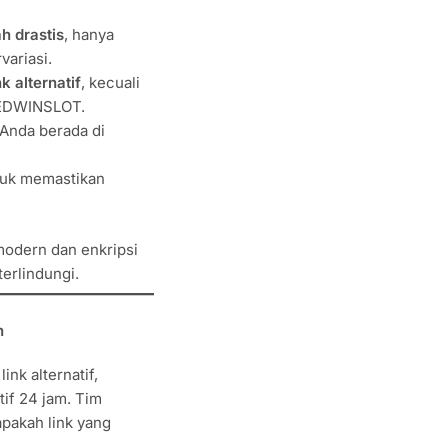
h drastis
, hanya
variasi.
k alternatif
, kecuali
i EDWINSLOT.
 Anda berada di
uk memastikan
odern dan enkripsi
erlindungi.
n
nk alternatif,
if 24 jam. Tim
pakah link yang