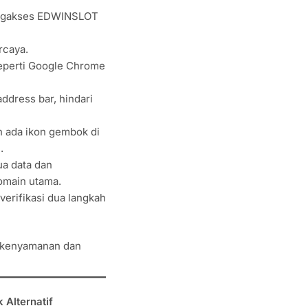
mengakses EDWINSLOT
rcaya.
seperti Google Chrome
ddress bar, hindari
 ada ikon gembok di
.
a data dan
domain utama.
 verifikasi dua langkah
a kenyamanan dan
Alternatif