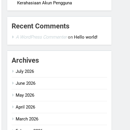
Kerahasiaan Akun Pengguna
Recent Comments
A WordPress Commenter
on
Hello world!
Archives
July 2026
June 2026
May 2026
April 2026
March 2026