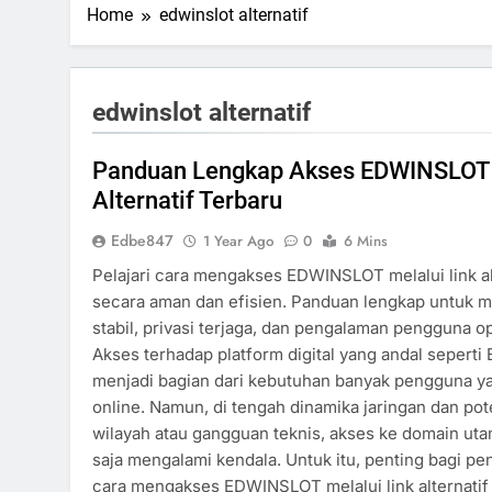
Home
edwinslot alternatif
edwinslot alternatif
Panduan Lengkap Akses EDWINSLOT d
Alternatif Terbaru
Edbe847
1 Year Ago
0
6 Mins
Pelajari cara mengakses EDWINSLOT melalui link al
secara aman dan efisien. Panduan lengkap untuk 
stabil, privasi terjaga, dan pengalaman pengguna op
Akses terhadap platform digital yang andal sepert
menjadi bagian dari kebutuhan banyak pengguna ya
online. Namun, di tengah dinamika jaringan dan po
wilayah atau gangguan teknis, akses ke domain u
saja mengalami kendala. Untuk itu, penting bagi 
cara mengakses EDWINSLOT melalui link alternatif