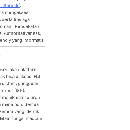
alternatif
.
ana mengakses
 serta tips agar
domain. Pendekatan
e, Authoritativeness,
endly yang informatif.
?
disediakan platform
k bisa diakses. Hal
an sistem, gangguan
ternet (ISP).
t menikmati seluruh
di mana pun. Semua
 sistem yang identik
 dalam fungsi maupun