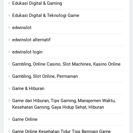
Edukasi Digital & Gaming
Edukasi Digital & Teknologi Game
edwinslot
edwinslot alternatif
edwinslot login
Gambling, Online Casino, Slot Machines, Kasino Online
Gambling, Slot Online, Permainan
Game & Hiburan
Game dan Hiburan, Tips Gaming, Manajemen Waktu,
Kesehatan Gaming, Gaya Hidup Sehat, Hiburan
Game Online
Game Online Kesehatan Tidur Tips Bermain Game