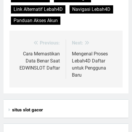
Link Alternatif Lebah4D
Navigasi Lebah4D
Panduan Akses Akun
Previous:
Next:
Post
navigation
Cara Memastikan
Mengenal Proses
Data Benar Saat
Lebah4D Daftar
EDWINSLOT Daftar
untuk Pengguna
Baru
situs slot gacor