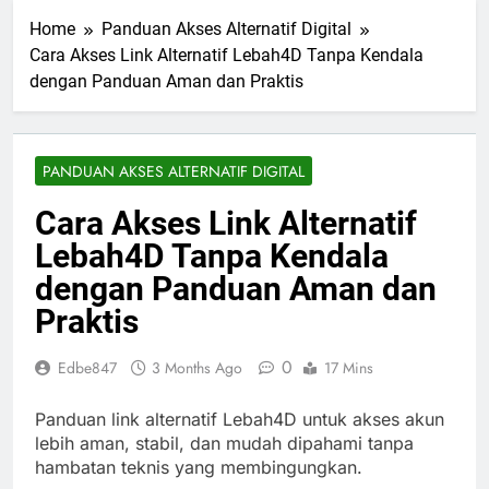
Home
Panduan Akses Alternatif Digital
Cara Akses Link Alternatif Lebah4D Tanpa Kendala
dengan Panduan Aman dan Praktis
PANDUAN AKSES ALTERNATIF DIGITAL
Cara Akses Link Alternatif
Lebah4D Tanpa Kendala
dengan Panduan Aman dan
Praktis
0
Edbe847
3 Months Ago
17 Mins
Panduan link alternatif Lebah4D untuk akses akun
lebih aman, stabil, dan mudah dipahami tanpa
hambatan teknis yang membingungkan.