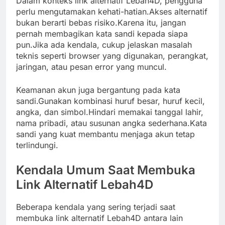
Dalam konteks link alternatif Lebah4D, pengguna
perlu mengutamakan kehati-hatian.Akses alternatif
bukan berarti bebas risiko.Karena itu, jangan
pernah membagikan kata sandi kepada siapa
pun.Jika ada kendala, cukup jelaskan masalah
teknis seperti browser yang digunakan, perangkat,
jaringan, atau pesan error yang muncul.
Keamanan akun juga bergantung pada kata
sandi.Gunakan kombinasi huruf besar, huruf kecil,
angka, dan simbol.Hindari memakai tanggal lahir,
nama pribadi, atau susunan angka sederhana.Kata
sandi yang kuat membantu menjaga akun tetap
terlindungi.
Kendala Umum Saat Membuka
Link Alternatif Lebah4D
Beberapa kendala yang sering terjadi saat
membuka link alternatif Lebah4D antara lain