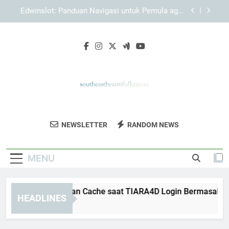
Skip
EDWINSLOT Login dan Faktor Penting dalam
to
Menjaga Kelancaran Akses
content
Cara Mengatasi Login Edwinslot Tidak Bisa
Masuk dengan Langkah Aman dan Praktis
Cara Membersihkan Cache saat TIARA4D Login
Bermasalah
Edwinslot: Panduan Navigasi untuk Pemula agar
Lebih Mudah Menggunakan Platform
EDWINSLOT Login dan Faktor Penting dalam
Menjaga Kelancaran Akses
Southeast
Temukan Kratom Berkualitas Dari Southeast
Cara Mengatasi Login Edwinslot Tidak Bisa
NEWSLETTER
RANDOM NEWS
Beautiful Kratom
Masuk dengan Langkah Aman dan Praktis
Beautiful Kratom. Produk Aman Dan
Terpercaya Untuk Kebutuhan Anda.
MENU
ra Membersihkan Cache saat TIARA4D Login Bermasalah
HEADLINES
Weeks Ago