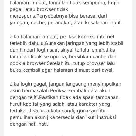
halaman lambat, tampilan tidak sempurna, login
gagal, atau browser tidak
merespons.Penyebabnya bisa berasal dari
jaringan, cache, perangkat, atau kesalahan input.
Jika halaman lambat, periksa koneksi internet
terlebih dahulu.Gunakan jaringan yang lebih stabil
dan hindari login saat sinyal terlalu lemah.Jika
tampilan tidak sempurna, bersihkan cache dan
cookie browser.Setelah itu, tutup browser lalu
buka kembali agar halaman dimuat dari awal.
Jika login gagal, jangan langsung menyimpulkan
akun bermasalah.Periksa kembali data akun
dengan teliti.Pastikan tidak ada spasi tambahan,
huruf kapital yang salah, atau karakter yang
tertukar.Jika lupa kata sandi, gunakan fitur
pemulihan akun jika tersedia dan ikuti instruksi
dengan hati-hati.