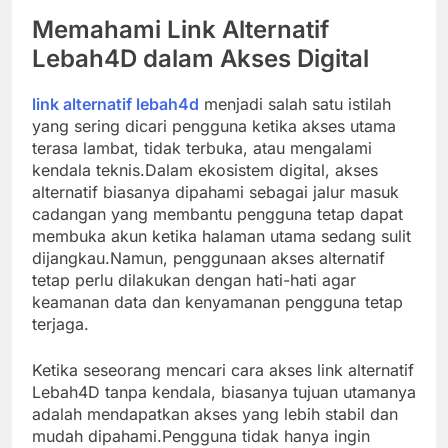
Memahami Link Alternatif
Lebah4D dalam Akses Digital
link alternatif lebah4d
menjadi salah satu istilah
yang sering dicari pengguna ketika akses utama
terasa lambat, tidak terbuka, atau mengalami
kendala teknis.Dalam ekosistem digital, akses
alternatif biasanya dipahami sebagai jalur masuk
cadangan yang membantu pengguna tetap dapat
membuka akun ketika halaman utama sedang sulit
dijangkau.Namun, penggunaan akses alternatif
tetap perlu dilakukan dengan hati-hati agar
keamanan data dan kenyamanan pengguna tetap
terjaga.
Ketika seseorang mencari cara akses link alternatif
Lebah4D tanpa kendala, biasanya tujuan utamanya
adalah mendapatkan akses yang lebih stabil dan
mudah dipahami.Pengguna tidak hanya ingin