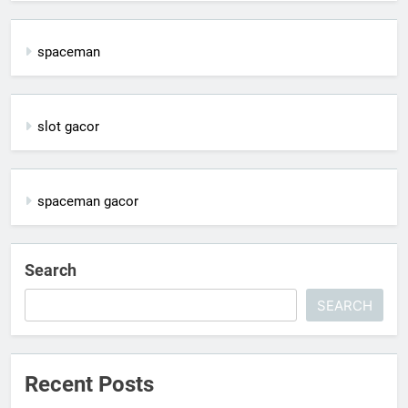
spaceman
slot gacor
spaceman gacor
Search
SEARCH
Recent Posts