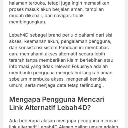
halaman terbuka, tetapi juga ingin memastikan
proses masuk akun berjalan aman, tampilan
mudah dikenali, dan navigasi tidak
membingungkan.
Lebah4D sebagai brand perlu dipahami dari sisi
akses, keamanan akun, pengalaman pengguna,
dan konsistensi sistem.Panduan ini membahas
cara memahami akses alternatif secara lebih
terarah tanpa memberikan klaim berlebihan atau
informasi yang tidak relevan.Fokusnya adalah
membantu pengguna mengetahui langkah aman
sebelum membuka akses, mengenali kendala
umum, serta menjaga data tetap terlindungi.
Mengapa Pengguna Mencari
Link Alternatif Lebah4D?
Ada beberapa alasan mengapa pengguna mencari
link alternatif Lebah4D.Alasan paling umum adalah