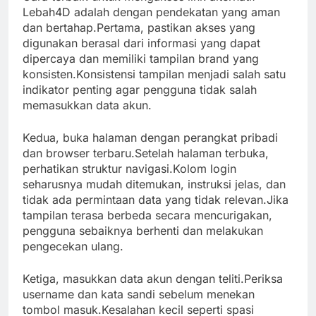
Lebah4D adalah dengan pendekatan yang aman
dan bertahap.Pertama, pastikan akses yang
digunakan berasal dari informasi yang dapat
dipercaya dan memiliki tampilan brand yang
konsisten.Konsistensi tampilan menjadi salah satu
indikator penting agar pengguna tidak salah
memasukkan data akun.
Kedua, buka halaman dengan perangkat pribadi
dan browser terbaru.Setelah halaman terbuka,
perhatikan struktur navigasi.Kolom login
seharusnya mudah ditemukan, instruksi jelas, dan
tidak ada permintaan data yang tidak relevan.Jika
tampilan terasa berbeda secara mencurigakan,
pengguna sebaiknya berhenti dan melakukan
pengecekan ulang.
Ketiga, masukkan data akun dengan teliti.Periksa
username dan kata sandi sebelum menekan
tombol masuk.Kesalahan kecil seperti spasi