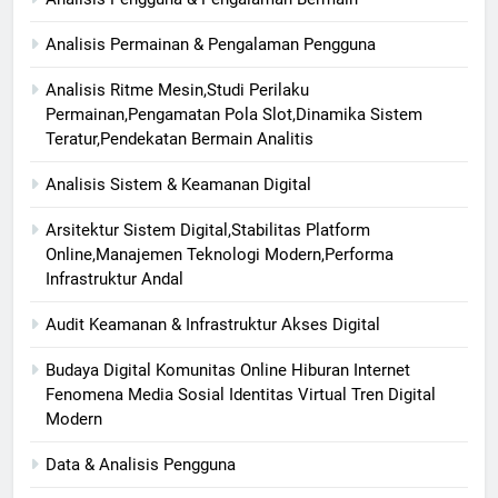
Analisis Permainan & Pengalaman Pengguna
Analisis Ritme Mesin,Studi Perilaku
Permainan,Pengamatan Pola Slot,Dinamika Sistem
Teratur,Pendekatan Bermain Analitis
Analisis Sistem & Keamanan Digital
Arsitektur Sistem Digital,Stabilitas Platform
Online,Manajemen Teknologi Modern,Performa
Infrastruktur Andal
Audit Keamanan & Infrastruktur Akses Digital
Budaya Digital Komunitas Online Hiburan Internet
Fenomena Media Sosial Identitas Virtual Tren Digital
Modern
Data & Analisis Pengguna