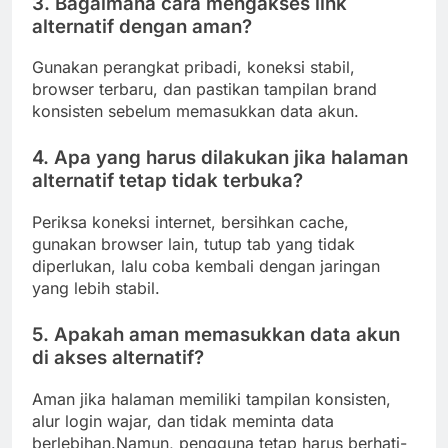
3. Bagaimana cara mengakses link
alternatif dengan aman?
Gunakan perangkat pribadi, koneksi stabil,
browser terbaru, dan pastikan tampilan brand
konsisten sebelum memasukkan data akun.
4. Apa yang harus dilakukan jika halaman
alternatif tetap tidak terbuka?
Periksa koneksi internet, bersihkan cache,
gunakan browser lain, tutup tab yang tidak
diperlukan, lalu coba kembali dengan jaringan
yang lebih stabil.
5. Apakah aman memasukkan data akun
di akses alternatif?
Aman jika halaman memiliki tampilan konsisten,
alur login wajar, dan tidak meminta data
berlebihan.Namun, pengguna tetap harus berhati-