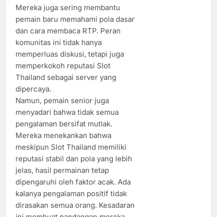
Mereka juga sering membantu
pemain baru memahami pola dasar
dan cara membaca RTP. Peran
komunitas ini tidak hanya
memperluas diskusi, tetapi juga
memperkokoh reputasi Slot
Thailand sebagai server yang
dipercaya.
Namun, pemain senior juga
menyadari bahwa tidak semua
pengalaman bersifat mutlak.
Mereka menekankan bahwa
meskipun Slot Thailand memiliki
reputasi stabil dan pola yang lebih
jelas, hasil permainan tetap
dipengaruhi oleh faktor acak. Ada
kalanya pengalaman positif tidak
dirasakan semua orang. Kesadaran
ini membuat pandangan mereka