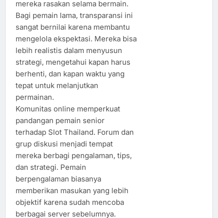
mereka rasakan selama bermain.
Bagi pemain lama, transparansi ini
sangat bernilai karena membantu
mengelola ekspektasi. Mereka bisa
lebih realistis dalam menyusun
strategi, mengetahui kapan harus
berhenti, dan kapan waktu yang
tepat untuk melanjutkan
permainan.
Komunitas online memperkuat
pandangan pemain senior
terhadap Slot Thailand. Forum dan
grup diskusi menjadi tempat
mereka berbagi pengalaman, tips,
dan strategi. Pemain
berpengalaman biasanya
memberikan masukan yang lebih
objektif karena sudah mencoba
berbagai server sebelumnya.