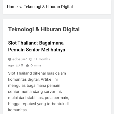
Home
Teknologi & Hiburan Digital
Teknologi & Hiburan Digital
Slot Thailand: Bagaimana
Pemain Senior Melihatnya
edbe847
11 months
ago
0
6 mins
Slot Thailand dikenal luas dalam
komunitas digital. Artikel ini
mengulas bagaimana pemain
senior memandang server ini,
mulai dari stabilitas, pola bermain,
hingga reputasi yang terbentuk di
komunitas.