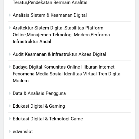
Teratur,Pendekatan Bermain Analitis
Analisis Sistem & Keamanan Digital
Arsitektur Sistem Digital,Stabilitas Platform
Online,Manajemen Teknologi Modern,Performa
Infrastruktur Andal
Audit Keamanan & Infrastruktur Akses Digital
Budaya Digital Komunitas Online Hiburan Internet
Fenomena Media Sosial Identitas Virtual Tren Digital
Modern
Data & Analisis Pengguna
Edukasi Digital & Gaming
Edukasi Digital & Teknologi Game
edwinslot