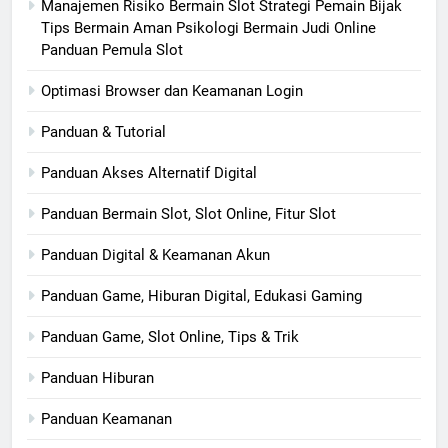
Manajemen Risiko Bermain Slot Strategi Pemain Bijak
Tips Bermain Aman Psikologi Bermain Judi Online
Panduan Pemula Slot
Optimasi Browser dan Keamanan Login
Panduan & Tutorial
Panduan Akses Alternatif Digital
Panduan Bermain Slot, Slot Online, Fitur Slot
Panduan Digital & Keamanan Akun
Panduan Game, Hiburan Digital, Edukasi Gaming
Panduan Game, Slot Online, Tips & Trik
Panduan Hiburan
Panduan Keamanan