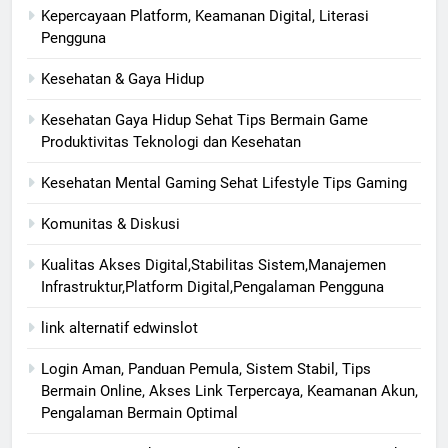
Kepercayaan Platform, Keamanan Digital, Literasi
Pengguna
Kesehatan & Gaya Hidup
Kesehatan Gaya Hidup Sehat Tips Bermain Game
Produktivitas Teknologi dan Kesehatan
Kesehatan Mental Gaming Sehat Lifestyle Tips Gaming
Komunitas & Diskusi
Kualitas Akses Digital,Stabilitas Sistem,Manajemen
Infrastruktur,Platform Digital,Pengalaman Pengguna
link alternatif edwinslot
Login Aman, Panduan Pemula, Sistem Stabil, Tips
Bermain Online, Akses Link Terpercaya, Keamanan Akun,
Pengalaman Bermain Optimal