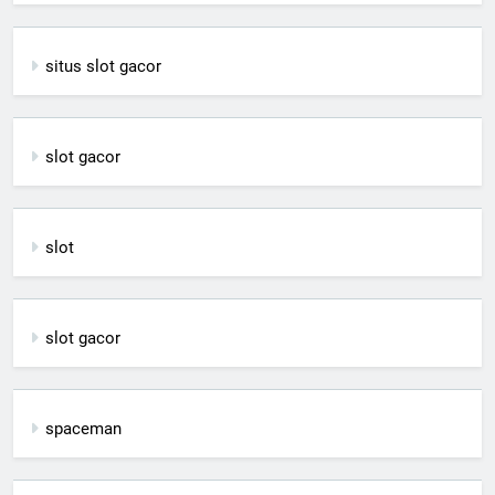
situs slot gacor
slot gacor
slot
slot gacor
spaceman