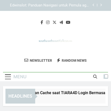
Skip
EDWINSLOT Login dan Faktor Penting dalam
to
Menjaga Kelancaran Akses
content
Cara Mengatasi Login Edwinslot Tidak Bisa
Masuk dengan Langkah Aman dan Praktis
Cara Membersihkan Cache saat TIARA4D Login
Bermasalah
Edwinslot: Panduan Navigasi untuk Pemula agar
Lebih Mudah Menggunakan Platform
EDWINSLOT Login dan Faktor Penting dalam
Menjaga Kelancaran Akses
Southeast
Temukan Kratom Berkualitas Dari Southeast
Cara Mengatasi Login Edwinslot Tidak Bisa
NEWSLETTER
RANDOM NEWS
Beautiful Kratom
Masuk dengan Langkah Aman dan Praktis
Beautiful Kratom. Produk Aman Dan
Terpercaya Untuk Kebutuhan Anda.
MENU
ra Membersihkan Cache saat TIARA4D Login Bermasalah
HEADLINES
Weeks Ago