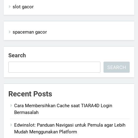
slot gacor
spaceman gacor
Search
SEARCH
Recent Posts
Cara Membersihkan Cache saat TIARA4D Login
Bermasalah
Edwinslot: Panduan Navigasi untuk Pemula agar Lebih
Mudah Menggunakan Platform