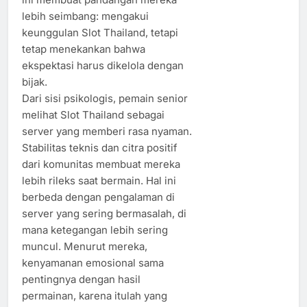
lebih seimbang: mengakui
keunggulan Slot Thailand, tetapi
tetap menekankan bahwa
ekspektasi harus dikelola dengan
bijak.
Dari sisi psikologis, pemain senior
melihat Slot Thailand sebagai
server yang memberi rasa nyaman.
Stabilitas teknis dan citra positif
dari komunitas membuat mereka
lebih rileks saat bermain. Hal ini
berbeda dengan pengalaman di
server yang sering bermasalah, di
mana ketegangan lebih sering
muncul. Menurut mereka,
kenyamanan emosional sama
pentingnya dengan hasil
permainan, karena itulah yang