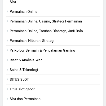
Slot
Permainan Online
Permainan Online, Casino, Strategi Permainan
Permainan Online, Taruhan Olahraga, Judi Bola
Permainan, Hiburan, Strategi
Psikologi Bermain & Pengalaman Gaming
Riset & Analisis Web
Sains & Teknologi
SITUS SLOT
situs slot gacor
Slot dan Permainan