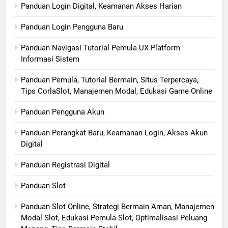
Panduan Login Digital, Keamanan Akses Harian
Panduan Login Pengguna Baru
Panduan Navigasi Tutorial Pemula UX Platform
Informasi Sistem
Panduan Pemula, Tutorial Bermain, Situs Terpercaya,
Tips CorlaSlot, Manajemen Modal, Edukasi Game Online
Panduan Pengguna Akun
Panduan Perangkat Baru, Keamanan Login, Akses Akun
Digital
Panduan Registrasi Digital
Panduan Slot
Panduan Slot Online, Strategi Bermain Aman, Manajemen
Modal Slot, Edukasi Pemula Slot, Optimalisasi Peluang