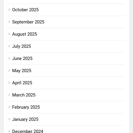
October 2025
September 2025
August 2025
July 2025
June 2025
May 2025
April 2025
March 2025
February 2025
January 2025
December 2024