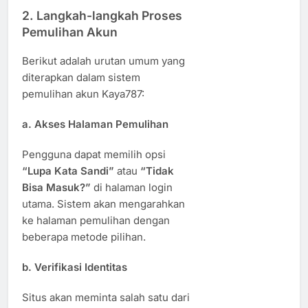
2. Langkah-langkah Proses
Pemulihan Akun
Berikut adalah urutan umum yang
diterapkan dalam sistem
pemulihan akun Kaya787:
a. Akses Halaman Pemulihan
Pengguna dapat memilih opsi
“Lupa Kata Sandi”
atau
“Tidak
Bisa Masuk?”
di halaman login
utama. Sistem akan mengarahkan
ke halaman pemulihan dengan
beberapa metode pilihan.
b. Verifikasi Identitas
Situs akan meminta salah satu dari