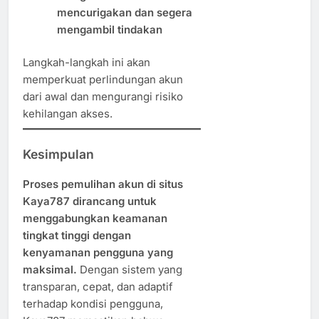
mencurigakan dan segera
mengambil tindakan
Langkah-langkah ini akan
memperkuat perlindungan akun
dari awal dan mengurangi risiko
kehilangan akses.
Kesimpulan
Proses pemulihan akun di situs
Kaya787 dirancang untuk
menggabungkan keamanan
tingkat tinggi dengan
kenyamanan pengguna yang
maksimal.
Dengan sistem yang
transparan, cepat, dan adaptif
terhadap kondisi pengguna,