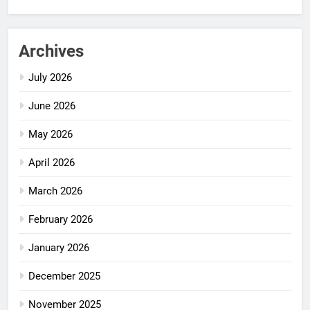
Archives
July 2026
June 2026
May 2026
April 2026
March 2026
February 2026
January 2026
December 2025
November 2025