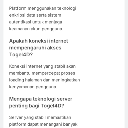
Platform menggunakan teknologi
enkripsi data serta sistem
autentikasi untuk menjaga
keamanan akun pengguna.
Apakah koneksi internet
mempengaruhi akses
Togel4D?
Koneksi internet yang stabil akan
membantu mempercepat proses
loading halaman dan meningkatkan
kenyamanan pengguna.
Mengapa teknologi server
penting bagi Togel4D?
Server yang stabil memastikan
platform dapat menangani banyak