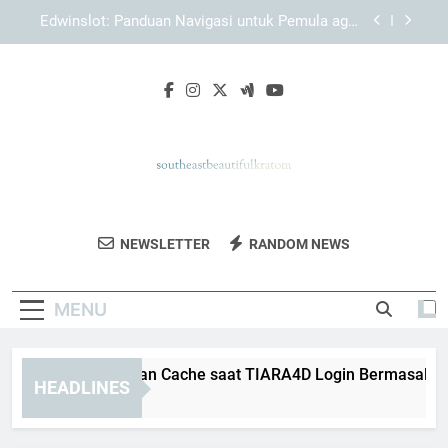
Skip
EDWINSLOT Login dan Faktor Penting dalam
to
Menjaga Kelancaran Akses
content
Cara Mengatasi Login Edwinslot Tidak Bisa
Masuk dengan Langkah Aman dan Praktis
Cara Membersihkan Cache saat TIARA4D Login
Bermasalah
Edwinslot: Panduan Navigasi untuk Pemula agar
Lebih Mudah Menggunakan Platform
EDWINSLOT Login dan Faktor Penting dalam
Menjaga Kelancaran Akses
Southeast
Temukan Kratom Berkualitas Dari Southeast
Cara Mengatasi Login Edwinslot Tidak Bisa
NEWSLETTER
RANDOM NEWS
Beautiful Kratom
Masuk dengan Langkah Aman dan Praktis
Beautiful Kratom. Produk Aman Dan
Terpercaya Untuk Kebutuhan Anda.
MENU
ra Membersihkan Cache saat TIARA4D Login Bermasalah
HEADLINES
Weeks Ago