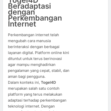
Togel4D
Beradaptasi
dengan
Perkembangan
Internet
Perkembangan internet telah
mengubah cara manusia
berinteraksi dengan berbagai
layanan digital. Platform online kini
dituntut untuk terus berinovasi
agar mampu menghadirkan
pengalaman yang cepat, stabil, dan
aman bagi pengguna.
Dalam konteks ini,
Togel4D
merupakan salah satu contoh
platform yang terus melakukan
adaptasi terhadap perkembangan
teknologi internet. Dengan