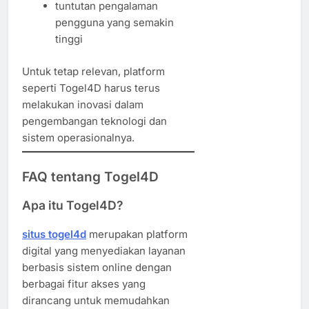
tuntutan pengalaman
pengguna yang semakin
tinggi
Untuk tetap relevan, platform
seperti Togel4D harus terus
melakukan inovasi dalam
pengembangan teknologi dan
sistem operasionalnya.
FAQ tentang Togel4D
Apa itu Togel4D?
situs togel4d
merupakan platform
digital yang menyediakan layanan
berbasis sistem online dengan
berbagai fitur akses yang
dirancang untuk memudahkan