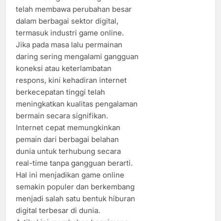
telah membawa perubahan besar
dalam berbagai sektor digital,
termasuk industri game online.
Jika pada masa lalu permainan
daring sering mengalami gangguan
koneksi atau keterlambatan
respons, kini kehadiran internet
berkecepatan tinggi telah
meningkatkan kualitas pengalaman
bermain secara signifikan.
Internet cepat memungkinkan
pemain dari berbagai belahan
dunia untuk terhubung secara
real-time tanpa gangguan berarti.
Hal ini menjadikan game online
semakin populer dan berkembang
menjadi salah satu bentuk hiburan
digital terbesar di dunia.