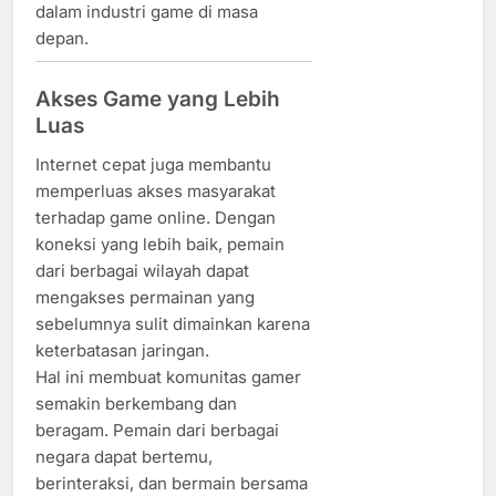
dalam industri game di masa
depan.
Akses Game yang Lebih
Luas
Internet cepat juga membantu
memperluas akses masyarakat
terhadap game online. Dengan
koneksi yang lebih baik, pemain
dari berbagai wilayah dapat
mengakses permainan yang
sebelumnya sulit dimainkan karena
keterbatasan jaringan.
Hal ini membuat komunitas gamer
semakin berkembang dan
beragam. Pemain dari berbagai
negara dapat bertemu,
berinteraksi, dan bermain bersama