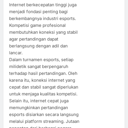
Internet berkecepatan tinggi juga
menjadi fondasi penting bagi
berkembangnya industri esports.
Kompetisi game profesional
membutuhkan koneksi yang stabil
agar pertandingan dapat
berlangsung dengan adil dan
lancar.
Dalam turnamen esports, setiap
milidetik sangat berpengaruh
terhadap hasil pertandingan. Oleh
karena itu, koneksi internet yang
cepat dan stabil sangat diperlukan
untuk menjaga kualitas kompetisi.
Selain itu, internet cepat juga
memungkinkan pertandingan
esports disiarkan secara langsung
melalui platform streaming. Jutaan