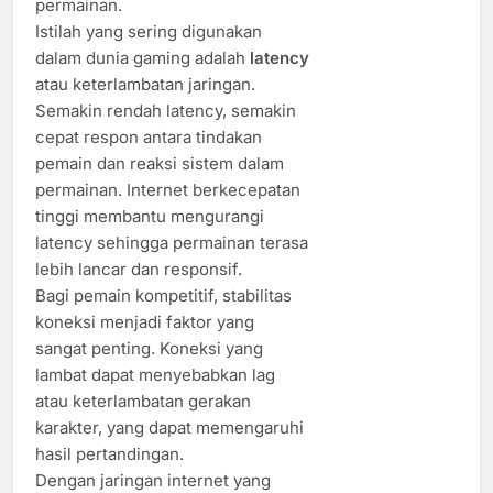
permainan.
Istilah yang sering digunakan
dalam dunia gaming adalah
latency
atau keterlambatan jaringan.
Semakin rendah latency, semakin
cepat respon antara tindakan
pemain dan reaksi sistem dalam
permainan. Internet berkecepatan
tinggi membantu mengurangi
latency sehingga permainan terasa
lebih lancar dan responsif.
Bagi pemain kompetitif, stabilitas
koneksi menjadi faktor yang
sangat penting. Koneksi yang
lambat dapat menyebabkan lag
atau keterlambatan gerakan
karakter, yang dapat memengaruhi
hasil pertandingan.
Dengan jaringan internet yang