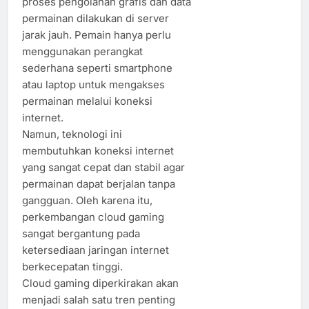
proses pengolahan grafis dan data
permainan dilakukan di server
jarak jauh. Pemain hanya perlu
menggunakan perangkat
sederhana seperti smartphone
atau laptop untuk mengakses
permainan melalui koneksi
internet.
Namun, teknologi ini
membutuhkan koneksi internet
yang sangat cepat dan stabil agar
permainan dapat berjalan tanpa
gangguan. Oleh karena itu,
perkembangan cloud gaming
sangat bergantung pada
ketersediaan jaringan internet
berkecepatan tinggi.
Cloud gaming diperkirakan akan
menjadi salah satu tren penting