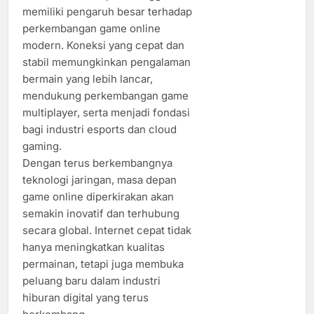
memiliki pengaruh besar terhadap
perkembangan game online
modern. Koneksi yang cepat dan
stabil memungkinkan pengalaman
bermain yang lebih lancar,
mendukung perkembangan game
multiplayer, serta menjadi fondasi
bagi industri esports dan cloud
gaming.
Dengan terus berkembangnya
teknologi jaringan, masa depan
game online diperkirakan akan
semakin inovatif dan terhubung
secara global. Internet cepat tidak
hanya meningkatkan kualitas
permainan, tetapi juga membuka
peluang baru dalam industri
hiburan digital yang terus