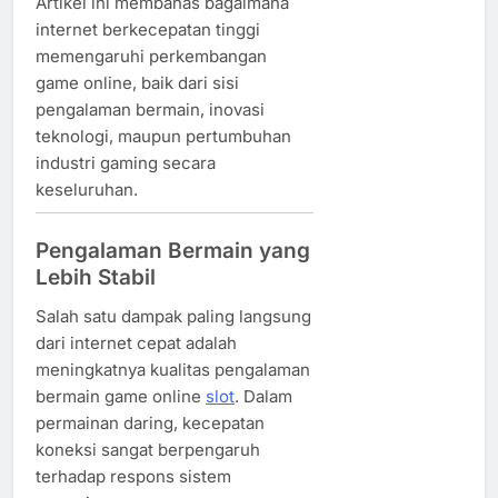
Artikel ini membahas bagaimana
internet berkecepatan tinggi
memengaruhi perkembangan
game online, baik dari sisi
pengalaman bermain, inovasi
teknologi, maupun pertumbuhan
industri gaming secara
keseluruhan.
Pengalaman Bermain yang
Lebih Stabil
Salah satu dampak paling langsung
dari internet cepat adalah
meningkatnya kualitas pengalaman
bermain game online
slot
. Dalam
permainan daring, kecepatan
koneksi sangat berpengaruh
terhadap respons sistem