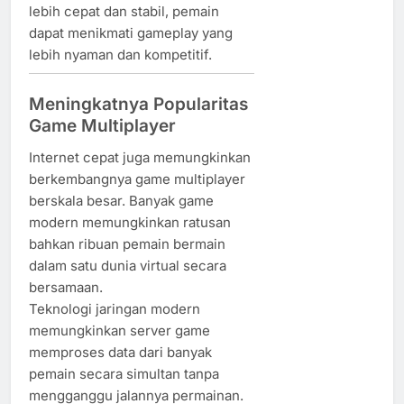
lebih cepat dan stabil, pemain
dapat menikmati gameplay yang
lebih nyaman dan kompetitif.
Meningkatnya Popularitas
Game Multiplayer
Internet cepat juga memungkinkan
berkembangnya game multiplayer
berskala besar. Banyak game
modern memungkinkan ratusan
bahkan ribuan pemain bermain
dalam satu dunia virtual secara
bersamaan.
Teknologi jaringan modern
memungkinkan server game
memproses data dari banyak
pemain secara simultan tanpa
mengganggu jalannya permainan.