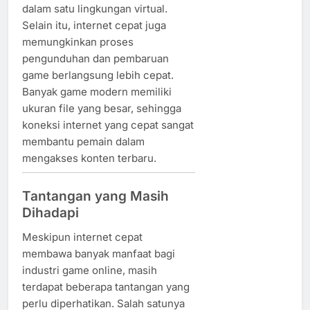
dalam satu lingkungan virtual.
Selain itu, internet cepat juga
memungkinkan proses
pengunduhan dan pembaruan
game berlangsung lebih cepat.
Banyak game modern memiliki
ukuran file yang besar, sehingga
koneksi internet yang cepat sangat
membantu pemain dalam
mengakses konten terbaru.
Tantangan yang Masih
Dihadapi
Meskipun internet cepat
membawa banyak manfaat bagi
industri game online, masih
terdapat beberapa tantangan yang
perlu diperhatikan. Salah satunya