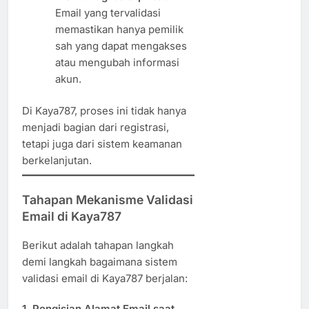
Email yang tervalidasi
memastikan hanya pemilik
sah yang dapat mengakses
atau mengubah informasi
akun.
Di Kaya787, proses ini tidak hanya
menjadi bagian dari registrasi,
tetapi juga dari sistem keamanan
berkelanjutan.
Tahapan Mekanisme Validasi
Email di Kaya787
Berikut adalah tahapan langkah
demi langkah bagaimana sistem
validasi email di Kaya787 berjalan:
1. Pengisian Alamat Email saat