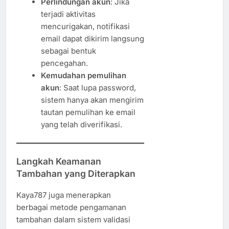
Perlindungan akun
: Jika
terjadi aktivitas
mencurigakan, notifikasi
email dapat dikirim langsung
sebagai bentuk
pencegahan.
Kemudahan pemulihan
akun
: Saat lupa password,
sistem hanya akan mengirim
tautan pemulihan ke email
yang telah diverifikasi.
Langkah Keamanan
Tambahan yang Diterapkan
Kaya787 juga menerapkan
berbagai metode pengamanan
tambahan dalam sistem validasi