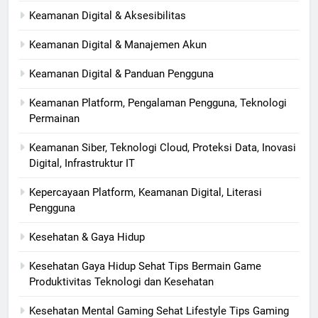
Keamanan Digital & Aksesibilitas
Keamanan Digital & Manajemen Akun
Keamanan Digital & Panduan Pengguna
Keamanan Platform, Pengalaman Pengguna, Teknologi
Permainan
Keamanan Siber, Teknologi Cloud, Proteksi Data, Inovasi
Digital, Infrastruktur IT
Kepercayaan Platform, Keamanan Digital, Literasi
Pengguna
Kesehatan & Gaya Hidup
Kesehatan Gaya Hidup Sehat Tips Bermain Game
Produktivitas Teknologi dan Kesehatan
Kesehatan Mental Gaming Sehat Lifestyle Tips Gaming