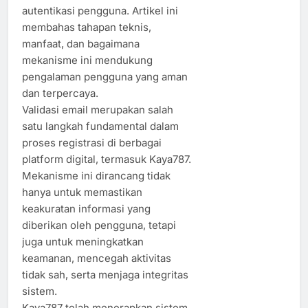
autentikasi pengguna. Artikel ini
membahas tahapan teknis,
manfaat, dan bagaimana
mekanisme ini mendukung
pengalaman pengguna yang aman
dan terpercaya.
Validasi email merupakan salah
satu langkah fundamental dalam
proses registrasi di berbagai
platform digital, termasuk Kaya787.
Mekanisme ini dirancang tidak
hanya untuk memastikan
keakuratan informasi yang
diberikan oleh pengguna, tetapi
juga untuk meningkatkan
keamanan, mencegah aktivitas
tidak sah, serta menjaga integritas
sistem.
Kaya787 telah menerapkan sistem