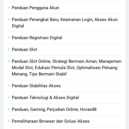
Panduan Pengguna Akun
Panduan Perangkat Baru, Keamanan Login, Akses Akun
Digital
Panduan Registrasi Digital
Panduan Slot
Panduan Slot Online, Strategi Bermain Aman, Manajemen
Modal Slot, Edukasi Pemula Slot, Optimalisasi Peluang
Menang, Tips Bermain Stabil
Panduan Stabilitas Akses
Panduan Teknologi & Akses Digital
Panduan, Gaming, Perjudian Online, Horas88
Pemeliharaan Browser dan Solusi Akses