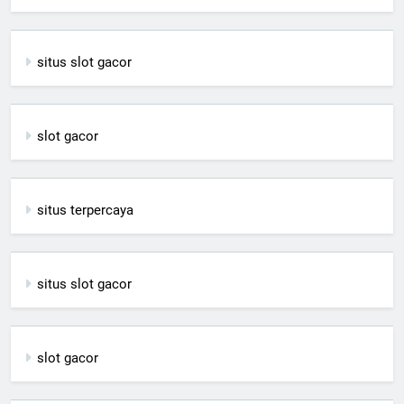
situs slot gacor
slot gacor
situs terpercaya
situs slot gacor
slot gacor