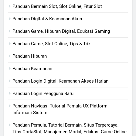
Panduan Bermain Slot, Slot Online, Fitur Slot
Panduan Digital & Keamanan Akun
Panduan Game, Hiburan Digital, Edukasi Gaming
Panduan Game, Slot Online, Tips & Trik
Panduan Hiburan
Panduan Keamanan
Panduan Login Digital, Keamanan Akses Harian
Panduan Login Pengguna Baru
Panduan Navigasi Tutorial Pemula UX Platform
Informasi Sistem
Panduan Pemula, Tutorial Bermain, Situs Terpercaya,
Tips CorlaSlot, Manajemen Modal, Edukasi Game Online