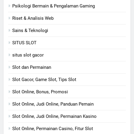
Psikologi Bermain & Pengalaman Gaming
Riset & Analisis Web
Sains & Teknologi
SITUS SLOT
situs slot gacor
Slot dan Permainan
Slot Gacor, Game Slot, Tips Slot
Slot Online, Bonus, Promosi
Slot Online, Judi Online, Panduan Pemain
Slot Online, Judi Online, Permainan Kasino
Slot Online, Permainan Casino, Fitur Slot