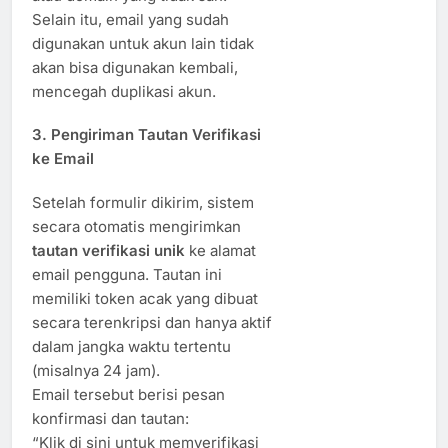
Selain itu, email yang sudah
digunakan untuk akun lain tidak
akan bisa digunakan kembali,
mencegah duplikasi akun.
3. Pengiriman Tautan Verifikasi
ke Email
Setelah formulir dikirim, sistem
secara otomatis mengirimkan
tautan verifikasi unik
ke alamat
email pengguna. Tautan ini
memiliki token acak yang dibuat
secara terenkripsi dan hanya aktif
dalam jangka waktu tertentu
(misalnya 24 jam).
Email tersebut berisi pesan
konfirmasi dan tautan:
“Klik di sini untuk memverifikasi