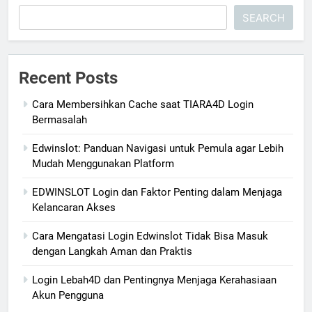
SEARCH
Recent Posts
Cara Membersihkan Cache saat TIARA4D Login
Bermasalah
Edwinslot: Panduan Navigasi untuk Pemula agar Lebih
Mudah Menggunakan Platform
EDWINSLOT Login dan Faktor Penting dalam Menjaga
Kelancaran Akses
Cara Mengatasi Login Edwinslot Tidak Bisa Masuk
dengan Langkah Aman dan Praktis
Login Lebah4D dan Pentingnya Menjaga Kerahasiaan
Akun Pengguna