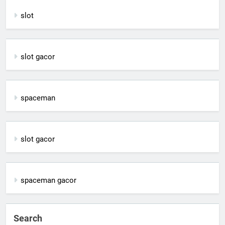
slot
slot gacor
spaceman
slot gacor
spaceman gacor
Search