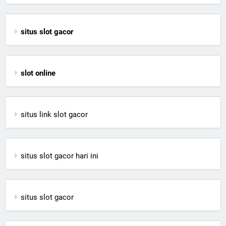
situs slot gacor
slot online
situs link slot gacor
situs slot gacor hari ini
situs slot gacor