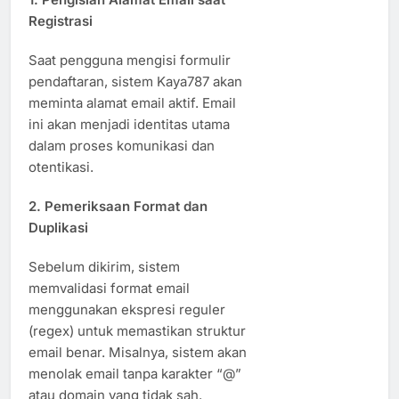
Registrasi
Saat pengguna mengisi formulir
pendaftaran, sistem Kaya787 akan
meminta alamat email aktif. Email
ini akan menjadi identitas utama
dalam proses komunikasi dan
otentikasi.
2. Pemeriksaan Format dan
Duplikasi
Sebelum dikirim, sistem
memvalidasi format email
menggunakan ekspresi reguler
(regex) untuk memastikan struktur
email benar. Misalnya, sistem akan
menolak email tanpa karakter “@”
atau domain yang tidak sah.