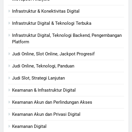
Infrastruktur & Konektivitas Digital
Infrastruktur Digital & Teknologi Terbuka
Infrastruktur Digital, Teknologi Backend, Pengembangan
Platform
Judi Online, Slot Online, Jackpot Progresif
Judi Online, Teknologi, Panduan
Judi Slot, Strategi Lanjutan
Keamanan & Infrastruktur Digital
Keamanan Akun dan Perlindungan Akses
Keamanan Akun dan Privasi Digital
Keamanan Digital