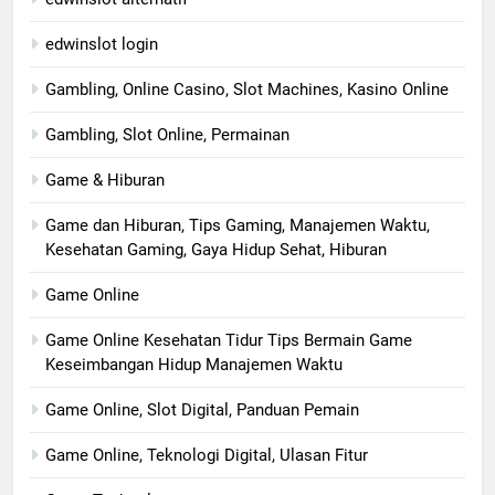
edwinslot login
Gambling, Online Casino, Slot Machines, Kasino Online
Gambling, Slot Online, Permainan
Game & Hiburan
Game dan Hiburan, Tips Gaming, Manajemen Waktu,
Kesehatan Gaming, Gaya Hidup Sehat, Hiburan
Game Online
Game Online Kesehatan Tidur Tips Bermain Game
Keseimbangan Hidup Manajemen Waktu
Game Online, Slot Digital, Panduan Pemain
Game Online, Teknologi Digital, Ulasan Fitur