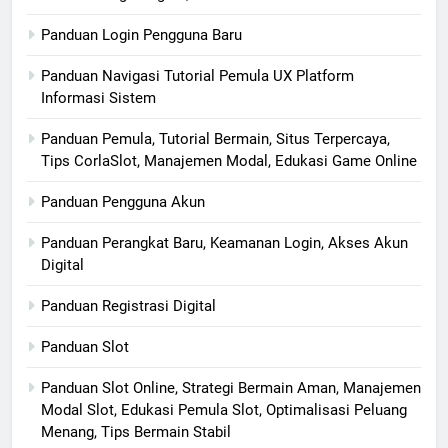
Panduan Login Pengguna Baru
Panduan Navigasi Tutorial Pemula UX Platform
Informasi Sistem
Panduan Pemula, Tutorial Bermain, Situs Terpercaya,
Tips CorlaSlot, Manajemen Modal, Edukasi Game Online
Panduan Pengguna Akun
Panduan Perangkat Baru, Keamanan Login, Akses Akun
Digital
Panduan Registrasi Digital
Panduan Slot
Panduan Slot Online, Strategi Bermain Aman, Manajemen
Modal Slot, Edukasi Pemula Slot, Optimalisasi Peluang
Menang, Tips Bermain Stabil