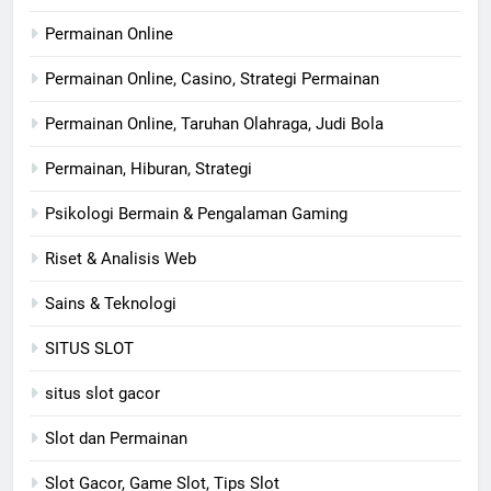
Permainan Online
Permainan Online, Casino, Strategi Permainan
Permainan Online, Taruhan Olahraga, Judi Bola
Permainan, Hiburan, Strategi
Psikologi Bermain & Pengalaman Gaming
Riset & Analisis Web
Sains & Teknologi
SITUS SLOT
situs slot gacor
Slot dan Permainan
Slot Gacor, Game Slot, Tips Slot