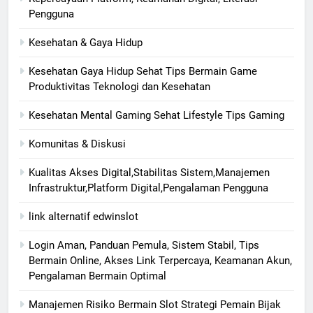
Pengguna
Kesehatan & Gaya Hidup
Kesehatan Gaya Hidup Sehat Tips Bermain Game
Produktivitas Teknologi dan Kesehatan
Kesehatan Mental Gaming Sehat Lifestyle Tips Gaming
Komunitas & Diskusi
Kualitas Akses Digital,Stabilitas Sistem,Manajemen
Infrastruktur,Platform Digital,Pengalaman Pengguna
link alternatif edwinslot
Login Aman, Panduan Pemula, Sistem Stabil, Tips
Bermain Online, Akses Link Terpercaya, Keamanan Akun,
Pengalaman Bermain Optimal
Manajemen Risiko Bermain Slot Strategi Pemain Bijak