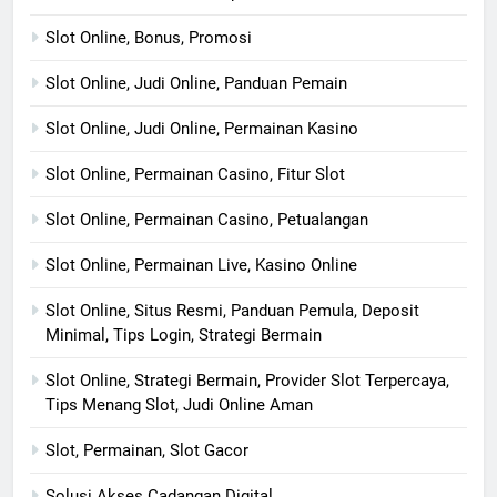
Slot Online, Bonus, Promosi
Slot Online, Judi Online, Panduan Pemain
Slot Online, Judi Online, Permainan Kasino
Slot Online, Permainan Casino, Fitur Slot
Slot Online, Permainan Casino, Petualangan
Slot Online, Permainan Live, Kasino Online
Slot Online, Situs Resmi, Panduan Pemula, Deposit
Minimal, Tips Login, Strategi Bermain
Slot Online, Strategi Bermain, Provider Slot Terpercaya,
Tips Menang Slot, Judi Online Aman
Slot, Permainan, Slot Gacor
Solusi Akses Cadangan Digital