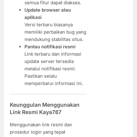
semua fitur dapat diakses.
Update browser atau
aplikasi
Versi terbaru biasanya
memiliki perbaikan bug yang
mendukung stabilitas situs.
Pantau notifikasi resmi
Link terbaru dan informasi
update server tersedia
melalui notifikasi resmi.
Pastikan selalu
memperbarui informasi ini.
Keunggulan Menggunakan
Link Resmi Kaya787
Menggunakan link resmi dan
prosedur login yang tepat