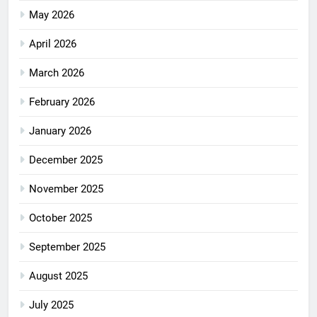
May 2026
April 2026
March 2026
February 2026
January 2026
December 2025
November 2025
October 2025
September 2025
August 2025
July 2025