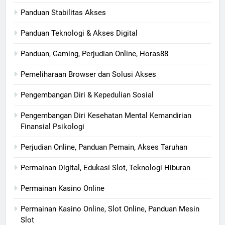
Panduan Stabilitas Akses
Panduan Teknologi & Akses Digital
Panduan, Gaming, Perjudian Online, Horas88
Pemeliharaan Browser dan Solusi Akses
Pengembangan Diri & Kepedulian Sosial
Pengembangan Diri Kesehatan Mental Kemandirian
Finansial Psikologi
Perjudian Online, Panduan Pemain, Akses Taruhan
Permainan Digital, Edukasi Slot, Teknologi Hiburan
Permainan Kasino Online
Permainan Kasino Online, Slot Online, Panduan Mesin
Slot