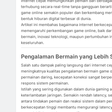
Internet cepat memungkinkan pemain dari berbagai
terhubung secara real-time tanpa gangguan berarti.
game online semakin populer dan berkembang menj
bentuk hiburan digital terbesar di dunia.
Artikel ini membahas bagaimana internet berkecepa
memengaruhi perkembangan game online, baik dari
bermain, inovasi teknologi, maupun pertumbuhan i
keseluruhan.
Pengalaman Bermain yang Lebih S
Salah satu dampak paling langsung dari internet ce
meningkatnya kualitas pengalaman bermain game 
permainan daring, kecepatan koneksi sangat berp
respons sistem permainan.
Istilah yang sering digunakan dalam dunia gaming 
keterlambatan jaringan. Semakin rendah latency, s
antara tindakan pemain dan reaksi sistem dalam pe
berkecepatan tinggi membantu mengurangi latenc