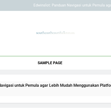
Edwinslot: Panduan Navigasi untuk Pemula a
EDWINSLOT Login dan Faktor Pen
Cara Mengatasi Login Edwinslot Tidak Bisa M
Cara Membersihkan C
theast Beautiful Krat
Edwinslot: Panduan Navigasi untuk Pemula a
ratom Berkualitas Dari Southeast Beautiful Kratom. Produk A
EDWINSLOT Login dan Faktor Pen
SAMPLE PAGE
Cara Mengatasi Login Edwinslot Tidak Bisa M
tuk Pemula agar Lebih Mudah Menggunakan Platform
ED
1 M