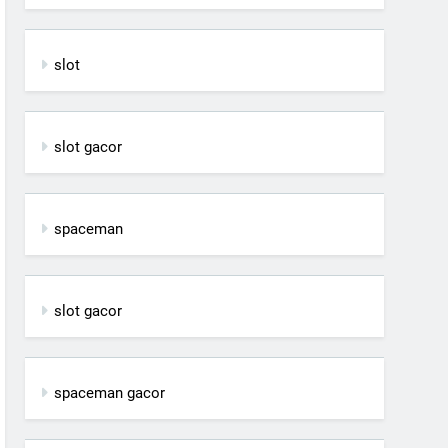
slot
slot gacor
spaceman
slot gacor
spaceman gacor