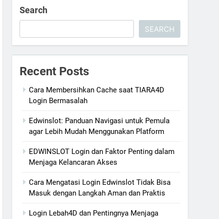
Search
SEARCH
Recent Posts
Cara Membersihkan Cache saat TIARA4D
Login Bermasalah
Edwinslot: Panduan Navigasi untuk Pemula
agar Lebih Mudah Menggunakan Platform
EDWINSLOT Login dan Faktor Penting dalam
Menjaga Kelancaran Akses
Cara Mengatasi Login Edwinslot Tidak Bisa
Masuk dengan Langkah Aman dan Praktis
Login Lebah4D dan Pentingnya Menjaga