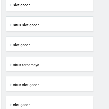
slot gacor
situs slot gacor
slot gacor
situs terpercaya
situs slot gacor
slot gacor