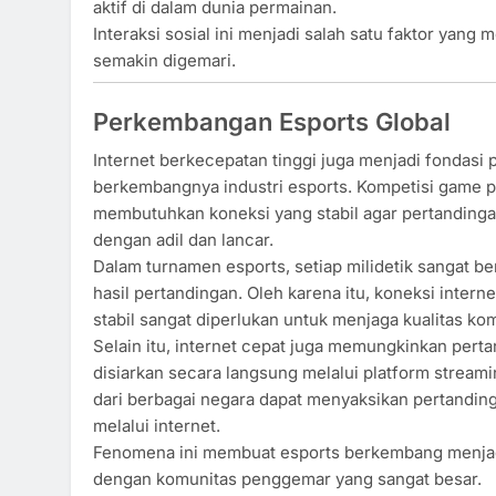
aktif di dalam dunia permainan.
Interaksi sosial ini menjadi salah satu faktor yan
semakin digemari.
Perkembangan Esports Global
Internet berkecepatan tinggi juga menjadi fondasi 
berkembangnya industri esports. Kompetisi game p
membutuhkan koneksi yang stabil agar pertanding
dengan adil dan lancar.
Dalam turnamen esports, setiap milidetik sangat b
hasil pertandingan. Oleh karena itu, koneksi intern
stabil sangat diperlukan untuk menjaga kualitas kom
Selain itu, internet cepat juga memungkinkan pert
disiarkan secara langsung melalui platform stream
dari berbagai negara dapat menyaksikan pertanding
melalui internet.
Fenomena ini membuat esports berkembang menjadi
dengan komunitas penggemar yang sangat besar.