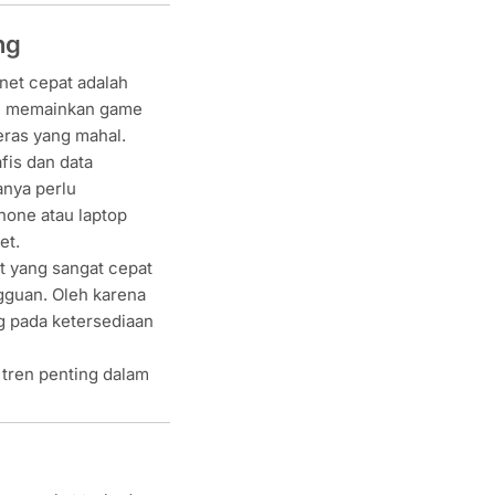
ng
rnet cepat adalah
in memainkan game
eras yang mahal.
fis dan data
anya perlu
one atau laptop
et.
t yang sangat cepat
ngguan. Oleh karena
g pada ketersediaan
 tren penting dalam