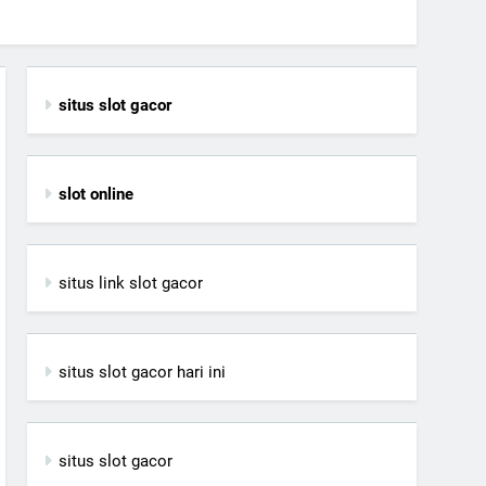
situs slot gacor
slot online
situs link slot gacor
situs slot gacor hari ini
situs slot gacor