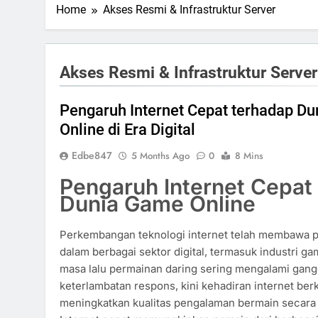
Home
Akses Resmi & Infrastruktur Server
Akses Resmi & Infrastruktur Server
Pengaruh Internet Cepat terhadap D
Online di Era Digital
Edbe847
5 Months Ago
0
8 Mins
Pengaruh Internet Cepat
Dunia Game Online
Perkembangan teknologi internet telah membawa 
dalam berbagai sektor digital, termasuk industri ga
masa lalu permainan daring sering mengalami gang
keterlambatan respons, kini kehadiran internet ber
meningkatkan kualitas pengalaman bermain secara s