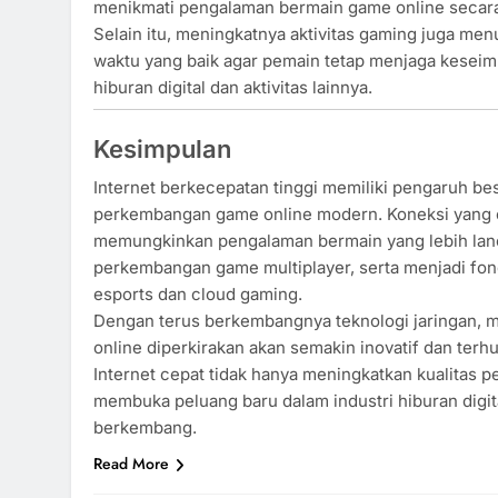
menikmati pengalaman bermain game online secara
Selain itu, meningkatnya aktivitas gaming juga me
waktu yang baik agar pemain tetap menjaga kesei
hiburan digital dan aktivitas lainnya.
Kesimpulan
Internet berkecepatan tinggi memiliki pengaruh be
perkembangan game online modern. Koneksi yang c
memungkinkan pengalaman bermain yang lebih la
perkembangan game multiplayer, serta menjadi fond
esports dan cloud gaming.
Dengan terus berkembangnya teknologi jaringan,
online diperkirakan akan semakin inovatif dan terh
Internet cepat tidak hanya meningkatkan kualitas pe
membuka peluang baru dalam industri hiburan digit
berkembang.
Read More