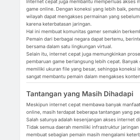
Internet cepat juga membantu memperluas akses m
game online. Dengan koneksi yang lebih baik, pema
wilayah dapat mengakses permainan yang sebelumn
karena keterbatasan jaringan.
Hal ini membuat komunitas gamer semakin berkem
Pemain dari berbagai negara dapat bertemu, berint
bersama dalam satu lingkungan virtual.
Selain itu, internet cepat juga memungkinkan pro
pembaruan game berlangsung lebih cepat. Banya
memiliki ukuran file yang besar, sehingga koneksi 
sangat membantu pemain dalam mengakses konten 
Tantangan yang Masih Dihadapi
Meskipun internet cepat membawa banyak manfaat 
online, masih terdapat beberapa tantangan yang per
Salah satunya adalah kesenjangan akses internet di
Tidak semua daerah memiliki infrastruktur jaringan
membuat sebagian pemain masih mengalami keter