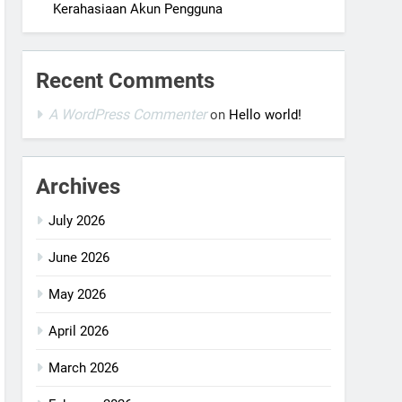
Kerahasiaan Akun Pengguna
Recent Comments
A WordPress Commenter
on
Hello world!
Archives
July 2026
June 2026
May 2026
April 2026
March 2026