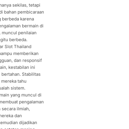
nya sekilas, tetapi
di bahan pembicaraan
g berbeda karena
engalaman bermain di
, muncul penilaian
gitu berbeda.
r Slot Thailand
ni mampu memberikan
gguan, dan responsif
in, kestabilan ini
ertahan. Stabilitas
a mereka tahu
alah sistem.
rmain yang muncul di
ur membuat pengalaman
 secara ilmiah,
mereka dan
kemudian dijadikan