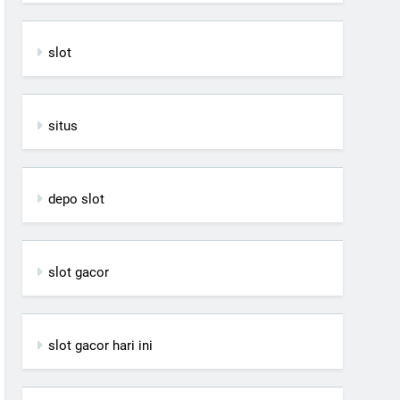
slot
situs
depo slot
slot gacor
slot gacor hari ini