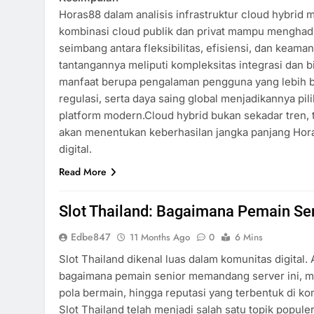
Horas88 dalam analisis infrastruktur cloud hybri
kombinasi cloud publik dan privat mampu menghadi
seimbang antara fleksibilitas, efisiensi, dan keam
tantangannya meliputi kompleksitas integrasi dan b
manfaat berupa pengalaman pengguna yang lebih b
regulasi, serta daya saing global menjadikannya pili
platform modern.Cloud hybrid bukan sekadar tren, 
akan menentukan keberhasilan jangka panjang Hor
digital.
Read More
Slot Thailand: Bagaimana Pemain Se
Edbe847
11 Months Ago
0
6 Mins
Slot Thailand dikenal luas dalam komunitas digital. 
bagaimana pemain senior memandang server ini, mula
pola bermain, hingga reputasi yang terbentuk di ko
Slot Thailand telah menjadi salah satu topik populer