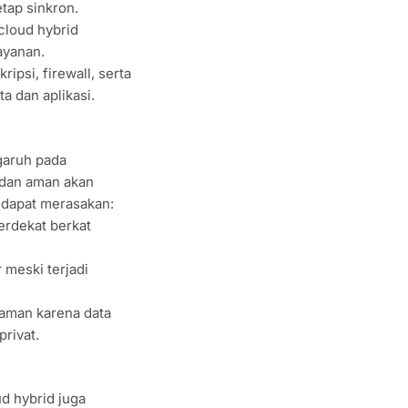
etap sinkron.
cloud hybrid
ayanan.
psi, firewall, serta
a dan aplikasi.
garuh pada
 dan aman akan
 dapat merasakan:
terdekat berkat
 meski terjadi
aman karena data
privat.
d hybrid juga