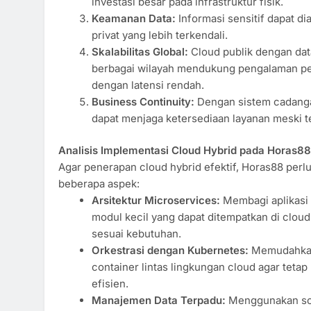
investasi besar pada infrastruktur fisik.
Keamanan Data:
Informasi sensitif dapat d
privat yang lebih terkendali.
Skalabilitas Global:
Cloud publik dengan data
berbagai wilayah mendukung pengalaman pe
dengan latensi rendah.
Business Continuity:
Dengan sistem cadanga
dapat menjaga ketersediaan layanan meski t
Analisis Implementasi Cloud Hybrid pada Horas88
Agar penerapan cloud hybrid efektif, Horas88 pe
beberapa aspek:
Arsitektur Microservices:
Membagi aplikasi
modul kecil yang dapat ditempatkan di cloud 
sesuai kebutuhan.
Orkestrasi dengan Kubernetes:
Memudahkan
container lintas lingkungan cloud agar tetap
efisien.
Manajemen Data Terpadu:
Menggunakan solu