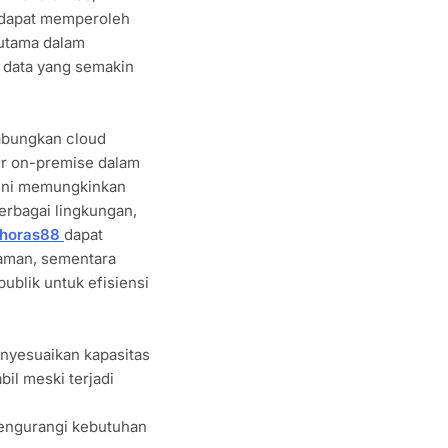
dapat memperoleh
rutama dalam
 data yang semakin
abungkan cloud
tur on-premise dalam
 ini memungkinkan
berbagai lingkungan,
horas88
dapat
 aman, sementara
publik untuk efisiensi
nyesuaikan kapasitas
bil meski terjadi
engurangi kebutuhan