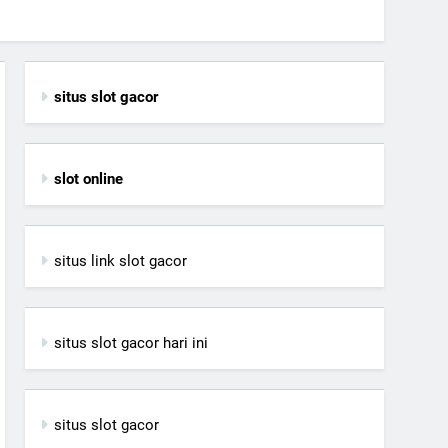
situs slot gacor
slot online
situs link slot gacor
situs slot gacor hari ini
situs slot gacor