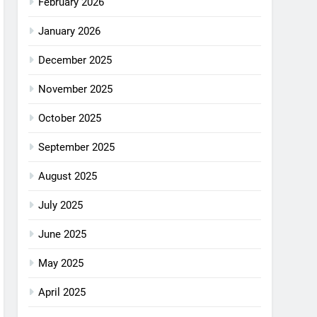
February 2026
January 2026
December 2025
November 2025
October 2025
September 2025
August 2025
July 2025
June 2025
May 2025
April 2025