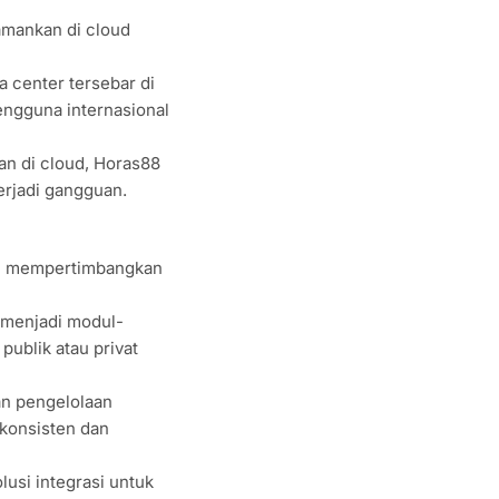
iamankan di cloud
 center tersebar di
ngguna internasional
n di cloud, Horas88
erjadi gangguan.
rlu mempertimbangkan
 menjadi modul-
publik atau privat
 pengelolaan
 konsisten dan
si integrasi untuk