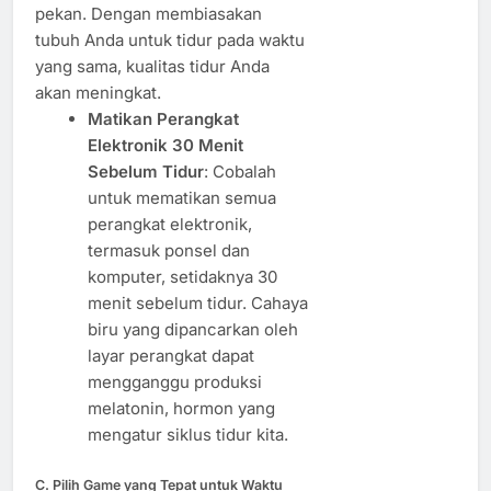
pekan. Dengan membiasakan
tubuh Anda untuk tidur pada waktu
yang sama, kualitas tidur Anda
akan meningkat.
Matikan Perangkat
Elektronik 30 Menit
Sebelum Tidur
: Cobalah
untuk mematikan semua
perangkat elektronik,
termasuk ponsel dan
komputer, setidaknya 30
menit sebelum tidur. Cahaya
biru yang dipancarkan oleh
layar perangkat dapat
mengganggu produksi
melatonin, hormon yang
mengatur siklus tidur kita.
C. Pilih Game yang Tepat untuk Waktu