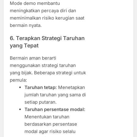
Mode demo membantu
meningkatkan percaya diri dan
meminimalkan risiko kerugian saat
bermain nyata.
6. Terapkan Strategi Taruhan
yang Tepat
Bermain aman berarti
menggunakan strategi taruhan
yang bijak. Beberapa strategi untuk
pemula:
Taruhan tetap:
Menetapkan
jumlah taruhan yang sama di
setiap putaran.
Taruhan persentase modal:
Menentukan taruhan
berdasarkan persentase
modal agar risiko selalu