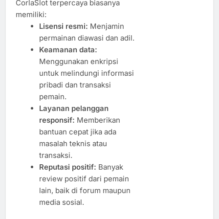
CorlaSlot terpercaya biasanya
memiliki:
Lisensi resmi:
Menjamin
permainan diawasi dan adil.
Keamanan data:
Menggunakan enkripsi
untuk melindungi informasi
pribadi dan transaksi
pemain.
Layanan pelanggan
responsif:
Memberikan
bantuan cepat jika ada
masalah teknis atau
transaksi.
Reputasi positif:
Banyak
review positif dari pemain
lain, baik di forum maupun
media sosial.