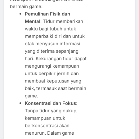
bermain game:
Pemulihan Fisik dan
Mental
: Tidur memberikan
waktu bagi tubuh untuk
memperbaiki diri dan untuk
otak menyusun informasi
yang diterima sepanjang
hari. Kekurangan tidur dapat
mengurangi kemampuan
untuk berpikir jernih dan
membuat keputusan yang
baik, termasuk saat bermain
game.
Konsentrasi dan Fokus
:
Tanpa tidur yang cukup,
kemampuan untuk
berkonsentrasi akan
menurun. Dalam game