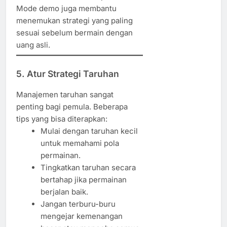
Mode demo juga membantu
menemukan strategi yang paling
sesuai sebelum bermain dengan
uang asli.
5. Atur Strategi Taruhan
Manajemen taruhan sangat
penting bagi pemula. Beberapa
tips yang bisa diterapkan:
Mulai dengan taruhan kecil
untuk memahami pola
permainan.
Tingkatkan taruhan secara
bertahap jika permainan
berjalan baik.
Jangan terburu-buru
mengejar kemenangan