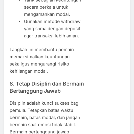
secara berkala untuk
mengamankan modal.
Gunakan metode withdraw
yang sama dengan deposit
agar transaksi lebih aman.
Langkah ini membantu pemain
memaksimalkan keuntungan
sekaligus mengurangi risiko
kehilangan modal.
8. Tetap Disiplin dan Bermain
Bertanggung Jawab
Disiplin adalah kunci sukses bagi
pemula. Tetapkan batas waktu
bermain, batas modal, dan jangan
bermain saat emosi tidak stabil.
Bermain bertanggung jawab