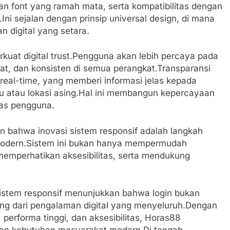
ran font yang ramah mata, serta kompatibilitas dengan
.Ini sejalan dengan prinsip universal design, di mana
 digital yang setara.
rkuat digital trust.Pengguna akan lebih percaya pada
at, dan konsisten di semua perangkat.Transparansi
 real-time, yang memberi informasi jelas kepada
aru atau lokasi asing.Hal ini membangun kepercayaan
tas pengguna.
n bahwa inovasi sistem responsif adalah langkah
 modern.Sistem ini bukan hanya mempermudah
memperhatikan aksesibilitas, serta mendukung
istem responsif menunjukkan bahwa login bukan
ing dari pengalaman digital yang menyeluruh.Dengan
 performa tinggi, dan aksesibilitas, Horas88