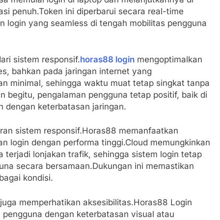
i penuh.Token ini diperbarui secara real-time
n login yang seamless di tengah mobilitas pengguna
ri sistem responsif.
horas88 login
mengoptimalkan
s, bahkan pada jaringan internet yang
an minimal, sehingga waktu muat tetap singkat tanpa
egitu, pengalaman pengguna tetap positif, baik di
h dengan keterbatasan jaringan.
ran sistem responsif.Horas88 memanfaatkan
aan login dengan performa tinggi.Cloud memungkinkan
 terjadi lonjakan trafik, sehingga sistem login tetap
gguna secara bersamaan.Dukungan ini memastikan
rbagai kondisi.
f juga memperhatikan aksesibilitas.Horas88 Login
pengguna dengan keterbatasan visual atau