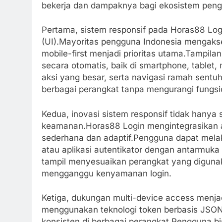
bekerja dan dampaknya bagi ekosistem pen
Pertama, sistem responsif pada Horas88 Logi
(UI).Mayoritas pengguna Indonesia mengakse
mobile-first menjadi prioritas utama.Tampila
secara otomatis, baik di smartphone, tablet
aksi yang besar, serta navigasi ramah sentu
berbagai perangkat tanpa mengurangi fungsio
Kedua, inovasi sistem responsif tidak hanya 
keamanan.Horas88 Login mengintegrasikan au
sederhana dan adaptif.Pengguna dapat melaku
atau aplikasi autentikator dengan antarmuka y
tampil menyesuaikan perangkat yang digunak
mengganggu kenyamanan login.
Ketiga, dukungan multi-device access menjadi
menggunakan teknologi token berbasis JSON
konsisten di berbagai perangkat.Pengguna bi