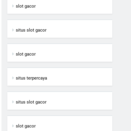
slot gacor
situs slot gacor
slot gacor
situs terpercaya
situs slot gacor
slot gacor