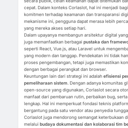
secara publik, celah keamanan dapat ditemukan dan
cepat. Dalam konteks Corlaslot, hal ini menjadi bag
komitmen terhadap keamanan dan transparansi digi
mekanisme ini, pengguna dapat merasa lebih perca
yang mereka akses setiap hari.
Dalam upayanya membangun arsitektur digital yang 
juga memanfaatkan berbagai
pustaka dan framew
seperti React, Vue.js, atau Laravel untuk mengem
yang modern dan tanggap. Pendekatan ini tidak h
proses pengembangan, tetapi juga memastikan kompa
dengan berbagai perangkat dan browser.
Keuntungan lain dari strategi ini adalah
efisiensi p
pemeliharaan sistem
. Dengan adanya komunitas glo
open-source yang digunakan, Corlaslot secara ot
manfaat dari pembaruan rutin, perbaikan bug, sert
lengkap. Hal ini memperkuat fondasi teknis platfor
bergantung pada satu vendor atau penyedia tungga
Corlaslot juga mendorong semangat keterbukaan di 
melalui
budaya dokumentasi dan kolaborasi tim be