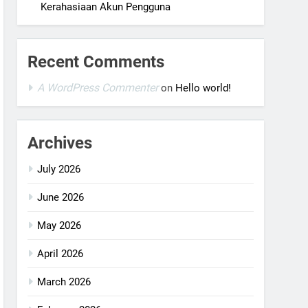
Kerahasiaan Akun Pengguna
Recent Comments
A WordPress Commenter
on
Hello world!
Archives
July 2026
June 2026
May 2026
April 2026
March 2026