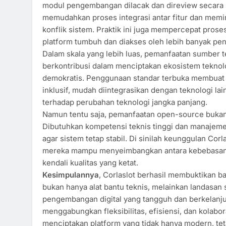
modul pengembangan dilacak dan direview secara s
memudahkan proses integrasi antar fitur dan memin
konflik sistem. Praktik ini juga mempercepat proses
platform tumbuh dan diakses oleh lebih banyak pe
Dalam skala yang lebih luas, pemanfaatan sumber t
berkontribusi dalam menciptakan ekosistem teknolo
demokratis. Penggunaan standar terbuka membuat 
inklusif, mudah diintegrasikan dengan teknologi lain
terhadap perubahan teknologi jangka panjang.
Namun tentu saja, pemanfaatan open-source bukan
Dibutuhkan kompetensi teknis tinggi dan manajemen
agar sistem tetap stabil. Di sinilah keunggulan Corla
mereka mampu menyeimbangkan antara kebebasa
kendali kualitas yang ketat.
Kesimpulannya
, Corlaslot berhasil membuktikan 
bukan hanya alat bantu teknis, melainkan landasan 
pengembangan digital yang tangguh dan berkelanj
menggabungkan fleksibilitas, efisiensi, dan kolabor
menciptakan platform yang tidak hanya modern, teta