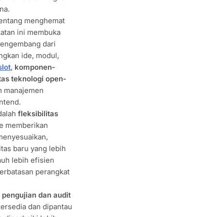
na.
tentang menghemat
ekatan ini membuka
 pengembang dari
ngkan ide, modul,
slot
,
komponen-
as teknologi open-
em manajemen
ntend.
dalah
fleksibilitas
ce memberikan
 menyesuaikan,
tas baru yang lebih
uh lebih efisien
terbatasan perangkat
n
pengujian dan audit
ersedia dan dipantau