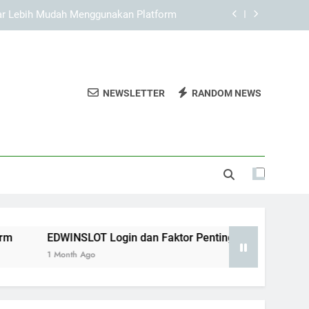
gar Lebih Mudah Menggunakan Platform
ting dalam Menjaga Kelancaran Akses
asuk dengan Langkah Aman dan Praktis
NEWSLETTER
RANDOM NEWS
ache saat TIARA4D Login Bermasalah
om
gar Lebih Mudah Menggunakan Platform
man Dan Terpercaya Untuk Kebutuhan Anda.
ting dalam Menjaga Kelancaran Akses
asuk dengan Langkah Aman dan Praktis
WINSLOT Login dan Faktor Penting dalam Menjaga Kelancara
onth Ago