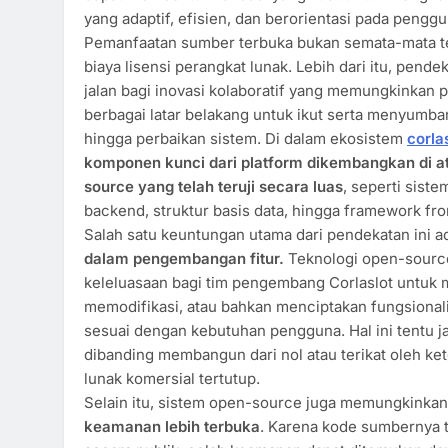
yang adaptif, efisien, dan berorientasi pada penggu
Pemanfaatan sumber terbuka bukan semata-mata 
biaya lisensi perangkat lunak. Lebih dari itu, pend
jalan bagi inovasi kolaboratif yang memungkinkan
berbagai latar belakang untuk ikut serta menyumba
hingga perbaikan sistem. Di dalam ekosistem
corla
komponen kunci dari platform dikembangkan di at
source yang telah teruji secara luas
, seperti sist
backend, struktur basis data, hingga framework fro
Salah satu keuntungan utama dari pendekatan ini a
dalam pengembangan fitur.
Teknologi open-sour
keleluasaan bagi tim pengembang Corlaslot untuk
memodifikasi, atau bahkan menciptakan fungsionali
sesuai dengan kebutuhan pengguna. Hal ini tentu ja
dibanding membangun dari nol atau terikat oleh ke
lunak komersial tertutup.
Selain itu, sistem open-source juga memungkinka
keamanan lebih terbuka
. Karena kode sumbernya t