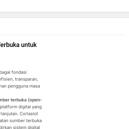
erbuka untuk
bagai fondasi
isien, transparan,
han pengguna masa
mber terbuka (open-
platform digital yang
lanjutan. Corlaslot
aatan sumber terbuka
rkan sistem digital