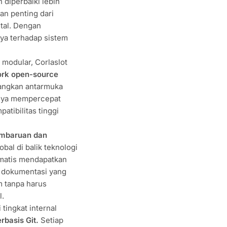
 diperbaiki lebih
ian penting dari
tal. Dengan
ya terhadap sistem
modular, Corlaslot
ork open-source
bangkan antarmuka
anya mempercepat
tibilitas tinggi
embaruan dan
bal di balik teknologi
omatis mendapatkan
a dokumentasi yang
m tanpa harus
l.
tingkat internal
rbasis Git.
Setiap