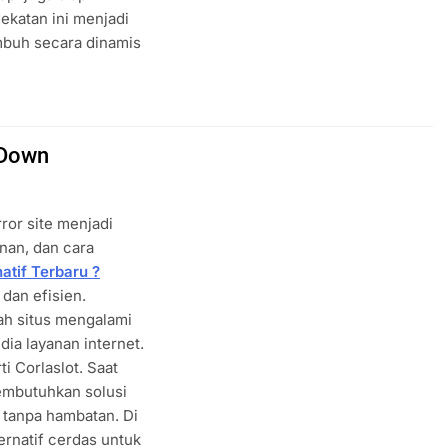
ekatan ini menjadi
tumbuh secara dinamis
t Down
rror site menjadi
anan, dan cara
atif Terbaru ?
an efisien.
uah situs mengalami
ia layanan internet.
ti Corlaslot. Saat
membutuhkan solusi
 tanpa hambatan. Di
ternatif cerdas untuk