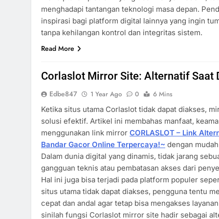
menghadapi tantangan teknologi masa depan. Pend
inspirasi bagi platform digital lainnya yang ingin 
tanpa kehilangan kontrol dan integritas sistem.
Read More
Corlaslot Mirror Site: Alternatif Saa
Edbe847
1 Year Ago
0
6 Mins
Ketika situs utama Corlaslot tidak dapat diakses, mi
solusi efektif. Artikel ini membahas manfaat, keam
menggunakan link mirror
CORLASLOT – Link Altern
Bandar Gacor Online Terpercaya!~
dengan mudah d
Dalam dunia digital yang dinamis, tidak jarang seb
gangguan teknis atau pembatasan akses dari penyed
Hal ini juga bisa terjadi pada platform populer seper
situs utama tidak dapat diakses, pengguna tentu 
cepat dan andal agar tetap bisa mengakses layanan
sinilah fungsi Corlaslot mirror site hadir sebagai al