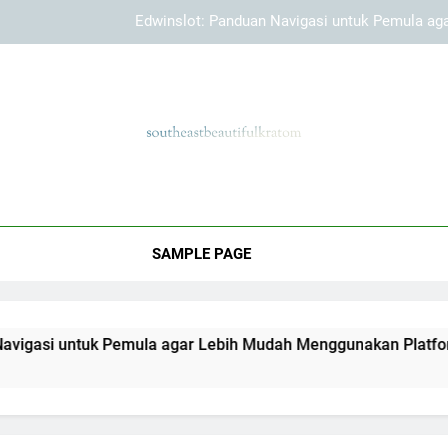
Edwinslot: Panduan Navigasi untuk Pemula a
EDWINSLOT Login dan Faktor Pen
Cara Mengatasi Login Edwinslot Tidak Bisa M
Cara Membersihkan C
theast Beautiful Krat
Edwinslot: Panduan Navigasi untuk Pemula a
ratom Berkualitas Dari Southeast Beautiful Kratom. Produk A
EDWINSLOT Login dan Faktor Pen
SAMPLE PAGE
Cara Mengatasi Login Edwinslot Tidak Bisa M
tuk Pemula agar Lebih Mudah Menggunakan Platform
ED
1 M