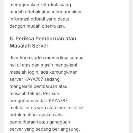
menggunakan kata-kata yang
mudah ditebak atau menggunakan
informasi pribadi yang dapat
dengan mudah ditemukan.
6.
Periksa Pembaruan atau
Masalah Server
Jika Anda sudah memeriksa semua
hal di atas dan masih mengalami
masalah login, ada kemungkinan
server KAYA787 sedang
mengalami pembaruan atau
masalah teknis. Periksa
pengumuman dari KAYA787
melalui situs web atau media sosial
untuk melihat apakah ada
pemeliharaan atau gangguan
server yang sedang berlangsung.