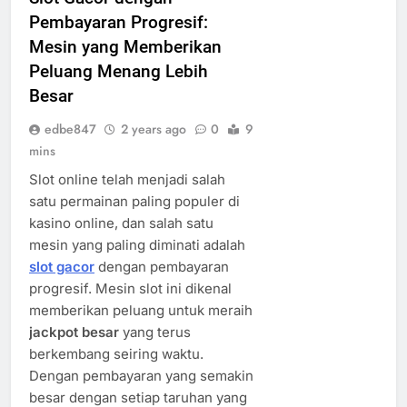
Pembayaran Progresif:
Mesin yang Memberikan
Peluang Menang Lebih
Besar
edbe847
2 years ago
0
9
mins
Slot online telah menjadi salah
satu permainan paling populer di
kasino online, dan salah satu
mesin yang paling diminati adalah
slot gacor
dengan pembayaran
progresif. Mesin slot ini dikenal
memberikan peluang untuk meraih
jackpot besar
yang terus
berkembang seiring waktu.
Dengan pembayaran yang semakin
besar dengan setiap taruhan yang