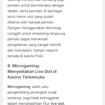
pemain untuk berinteraksi dengan
dealer, serta bermain di berbagai
jenis mesin slot yang sudah
dikenal oleh banyak pemain.
Dengan menggunakan teknologi
canggih untuk streaming langsung,
pemain dapat menikmati
pengalaman yang sangat otentik
dan mendalam, hampir seperti
berada di kasino fisik.
6.
Microgaming:
Menyediakan Live Slot di
Kasino Terkemuka
Microgaming
, salah satu
pengembang perangkat lunak
terbesar, juga tidak ketinggalan
dalam menghadirkan fitur
live slot
.