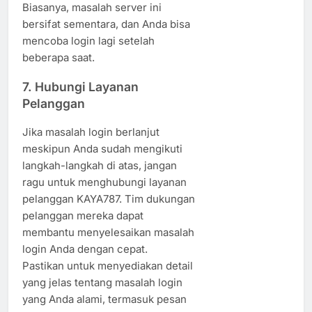
Biasanya, masalah server ini
bersifat sementara, dan Anda bisa
mencoba login lagi setelah
beberapa saat.
7.
Hubungi Layanan
Pelanggan
Jika masalah login berlanjut
meskipun Anda sudah mengikuti
langkah-langkah di atas, jangan
ragu untuk menghubungi layanan
pelanggan KAYA787. Tim dukungan
pelanggan mereka dapat
membantu menyelesaikan masalah
login Anda dengan cepat.
Pastikan untuk menyediakan detail
yang jelas tentang masalah login
yang Anda alami, termasuk pesan