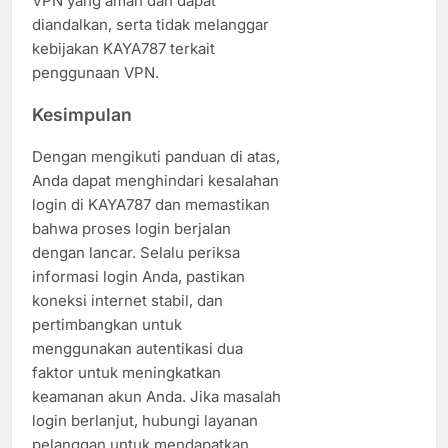
VPN yang aman dan dapat
diandalkan, serta tidak melanggar
kebijakan KAYA787 terkait
penggunaan VPN.
Kesimpulan
Dengan mengikuti panduan di atas,
Anda dapat menghindari kesalahan
login di KAYA787 dan memastikan
bahwa proses login berjalan
dengan lancar. Selalu periksa
informasi login Anda, pastikan
koneksi internet stabil, dan
pertimbangkan untuk
menggunakan autentikasi dua
faktor untuk meningkatkan
keamanan akun Anda. Jika masalah
login berlanjut, hubungi layanan
pelanggan untuk mendapatkan