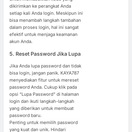
dikirimkan ke perangkat Anda
setiap kali Anda login. Meskipun ini
bisa menambah langkah tambahan
dalam proses login, hal ini sangat
efektif untuk menjaga keamanan
akun Anda.
5.
Reset Password Jika Lupa
Jika Anda lupa password dan tidak
bisa login, jangan panik. KAYA787
menyediakan fitur untuk mereset
password Anda. Cukup klik pada
opsi “Lupa Password” di halaman
login dan ikuti langkah-langkah
yang diberikan untuk membuat
password baru.
Penting untuk memilih password
yang kuat dan unik. Hindari