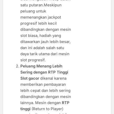
satu putaran.Meskipun
peluang untuk
memenangkan jackpot
progresif lebih kecil
dibandingkan dengan mesin
slot biasa, hadiah yang
ditawarkan jauh lebih besar,
dan ini adalah salah satu
daya tarik utama dari mesin
slot progresif.
Peluang Menang Lebih
Sering dengan RTP Tinggi
Slot gacor
dikenal karena
memberikan pembayaran
lebih cepat dan lebih sering
dibandingkan dengan mesin
lainnya. Mesin dengan
RTP
tinggi
(Return to Player)