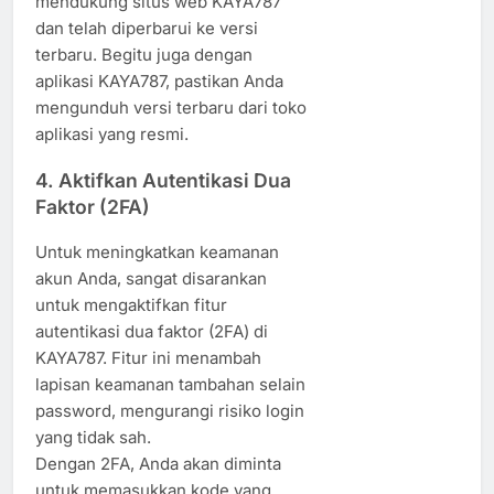
mendukung situs web KAYA787
dan telah diperbarui ke versi
terbaru. Begitu juga dengan
aplikasi KAYA787, pastikan Anda
mengunduh versi terbaru dari toko
aplikasi yang resmi.
4.
Aktifkan Autentikasi Dua
Faktor (2FA)
Untuk meningkatkan keamanan
akun Anda, sangat disarankan
untuk mengaktifkan fitur
autentikasi dua faktor (2FA) di
KAYA787. Fitur ini menambah
lapisan keamanan tambahan selain
password, mengurangi risiko login
yang tidak sah.
Dengan 2FA, Anda akan diminta
untuk memasukkan kode yang