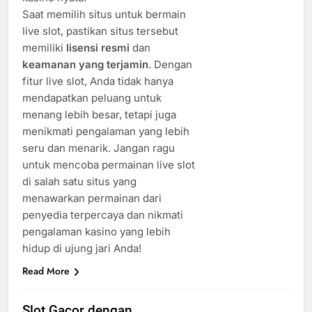
Saat memilih situs untuk bermain
live slot, pastikan situs tersebut
memiliki
lisensi resmi
dan
keamanan yang terjamin
. Dengan
fitur live slot, Anda tidak hanya
mendapatkan peluang untuk
menang lebih besar, tetapi juga
menikmati pengalaman yang lebih
seru dan menarik. Jangan ragu
untuk mencoba permainan live slot
di salah satu situs yang
menawarkan permainan dari
penyedia terpercaya dan nikmati
pengalaman kasino yang lebih
hidup di ujung jari Anda!
Read More
Slot Gacor dengan