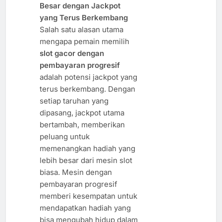
Besar dengan Jackpot
yang Terus Berkembang
Salah satu alasan utama
mengapa pemain memilih
slot gacor dengan
pembayaran progresif
adalah potensi jackpot yang
terus berkembang. Dengan
setiap taruhan yang
dipasang, jackpot utama
bertambah, memberikan
peluang untuk
memenangkan hadiah yang
lebih besar dari mesin slot
biasa. Mesin dengan
pembayaran progresif
memberi kesempatan untuk
mendapatkan hadiah yang
bisa mengubah hidup dalam