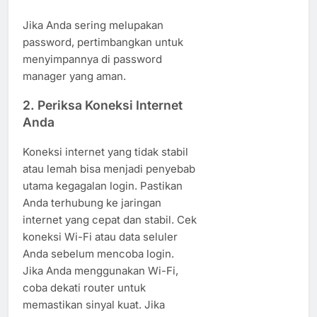
Jika Anda sering melupakan
password, pertimbangkan untuk
menyimpannya di password
manager yang aman.
2.
Periksa Koneksi Internet
Anda
Koneksi internet yang tidak stabil
atau lemah bisa menjadi penyebab
utama kegagalan login. Pastikan
Anda terhubung ke jaringan
internet yang cepat dan stabil. Cek
koneksi Wi-Fi atau data seluler
Anda sebelum mencoba login.
Jika Anda menggunakan Wi-Fi,
coba dekati router untuk
memastikan sinyal kuat. Jika