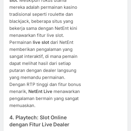
slot
. Meskipun fokus utama
mereka adalah permainan kasino
tradisional seperti roulette dan
blackjack, beberapa situs yang
bekerja sama dengan NetEnt kini
menawarkan fitur live slot.
Permainan
live slot
dari NetEnt
memberikan pengalaman yang
sangat interaktif, di mana pemain
dapat melihat hasil dari setiap
putaran dengan dealer langsung
yang memandu permainan.
Dengan RTP tinggi dan fitur bonus
menarik,
NetEnt Live
menawarkan
pengalaman bermain yang sangat
memuaskan.
4.
Playtech: Slot Online
dengan Fitur Live Dealer