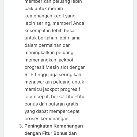
memberikan peluang lebih
baik untuk meraih
kemenangan kecil yang
lebih sering, memberi Anda
kesempatan lebih besar
untuk bertahan lebih lama
dalam permainan dan
meningkatkan peluang
memenangkan jackpot
progresif.Mesin slot dengan
RTP tinggi juga sering kali
menawarkan peluang untuk
memicu jackpot progresif
lebih cepat, berkat fitur-fitur
bonus dan putaran gratis
yang dapat mempercepat
proses kemenangan.
Peningkatan Kemenangan
dengan Fitur Bonus dan