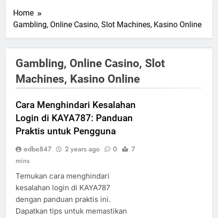
Home
Gambling, Online Casino, Slot Machines, Kasino Online
Gambling, Online Casino, Slot
Machines, Kasino Online
Cara Menghindari Kesalahan
Login di KAYA787: Panduan
Praktis untuk Pengguna
edbe847
2 years ago
0
7
mins
Temukan cara menghindari
kesalahan login di KAYA787
dengan panduan praktis ini.
Dapatkan tips untuk memastikan