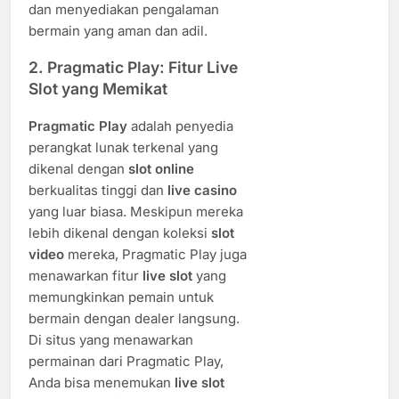
dan menyediakan pengalaman
bermain yang aman dan adil.
2.
Pragmatic Play: Fitur Live
Slot yang Memikat
Pragmatic Play
adalah penyedia
perangkat lunak terkenal yang
dikenal dengan
slot online
berkualitas tinggi dan
live casino
yang luar biasa. Meskipun mereka
lebih dikenal dengan koleksi
slot
video
mereka, Pragmatic Play juga
menawarkan fitur
live slot
yang
memungkinkan pemain untuk
bermain dengan dealer langsung.
Di situs yang menawarkan
permainan dari Pragmatic Play,
Anda bisa menemukan
live slot