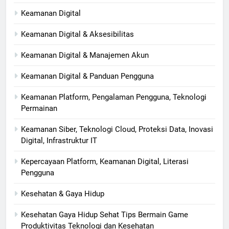
Keamanan Digital
Keamanan Digital & Aksesibilitas
Keamanan Digital & Manajemen Akun
Keamanan Digital & Panduan Pengguna
Keamanan Platform, Pengalaman Pengguna, Teknologi
Permainan
Keamanan Siber, Teknologi Cloud, Proteksi Data, Inovasi
Digital, Infrastruktur IT
Kepercayaan Platform, Keamanan Digital, Literasi
Pengguna
Kesehatan & Gaya Hidup
Kesehatan Gaya Hidup Sehat Tips Bermain Game
Produktivitas Teknologi dan Kesehatan