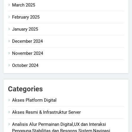
March 2025
February 2025
January 2025
December 2024
November 2024
October 2024
Categories
Akses Platform Digital
Akses Resmi & Infrastruktur Server
Analisis Alur Permainan Digital,UX dan Interaksi
Pengguna,Stabilitas dan Respons Sistem,Navigasi