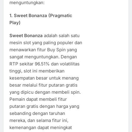
menguntungkan:
1. Sweet Bonanza (Pragmatic
Play)
Sweet Bonanza
adalah salah satu
mesin slot yang paling populer dan
menawarkan fitur Buy Spin yang
sangat menguntungkan. Dengan
RTP sekitar 96.51% dan volatilitas
tinggi, slot ini memberikan
kesempatan besar untuk menang
besar melalui fitur putaran gratis
yang dipicu dengan membeli spin.
Pemain dapat membeli fitur
putaran gratis dengan harga yang
sebanding dengan taruhan
mereka, dan selama fitur ini,
kemenangan dapat meningkat