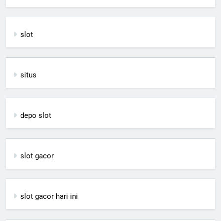
slot
situs
depo slot
slot gacor
slot gacor hari ini