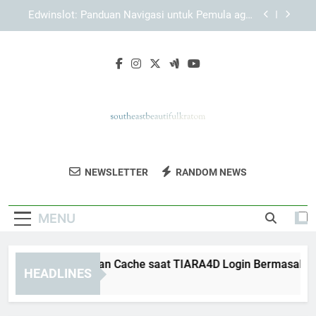
Skip
EDWINSLOT Login dan Faktor Penting dalam
to
Menjaga Kelancaran Akses
content
Cara Mengatasi Login Edwinslot Tidak Bisa
Masuk dengan Langkah Aman dan Praktis
Cara Membersihkan Cache saat TIARA4D Login
Bermasalah
Edwinslot: Panduan Navigasi untuk Pemula agar
Lebih Mudah Menggunakan Platform
EDWINSLOT Login dan Faktor Penting dalam
Menjaga Kelancaran Akses
Southeast
Temukan Kratom Berkualitas Dari Southeast
Cara Mengatasi Login Edwinslot Tidak Bisa
NEWSLETTER
RANDOM NEWS
Beautiful Kratom
Masuk dengan Langkah Aman dan Praktis
Beautiful Kratom. Produk Aman Dan
Terpercaya Untuk Kebutuhan Anda.
MENU
ra Membersihkan Cache saat TIARA4D Login Bermasalah
HEADLINES
Weeks Ago