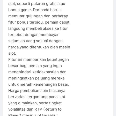
slot, seperti putaran gratis atau
bonus game. Daripada harus
memutar gulungan dan berharap
fitur bonus terpicu, pemain dapat
langsung membeli akses ke fitur
tersebut dengan membayar
sejumlah uang sesuai dengan
harga yang ditentukan oleh mesin
slot.
Fitur ini memberikan keuntungan
besar bagi pemain yang ingin
menghindari ketidakpastian dan
meningkatkan peluang mereka
untuk meraih kemenangan besar.
Harga pembelian spin biasanya
bervariasi tergantung pada slot
yang dimainkan, serta tingkat
volatilitas dan RTP (Return to
Player) mesin slot tersebut.