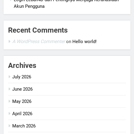
Akun Pengguna
Recent Comments
A WordPress Commenter
on
Hello world!
Archives
July 2026
June 2026
May 2026
April 2026
March 2026