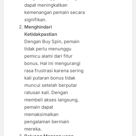
dapat meningkatkan
kemenangan pemain secara
signifikan.
Menghindari
Ketidakpastian
Dengan Buy Spin, pemain
tidak perlu menunggu
pemicu alami dari fitur
bonus. Hal ini mengurangi
rasa frustrasi karena sering
kali putaran bonus tidak
muncul setelah berputar
ratusan kali. Dengan
membeli akses langsung,
pemain dapat
memaksimalkan
pengalaman bermain
mereka.