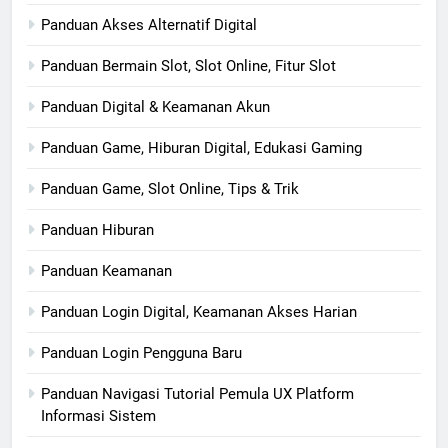
Panduan Akses Alternatif Digital
Panduan Bermain Slot, Slot Online, Fitur Slot
Panduan Digital & Keamanan Akun
Panduan Game, Hiburan Digital, Edukasi Gaming
Panduan Game, Slot Online, Tips & Trik
Panduan Hiburan
Panduan Keamanan
Panduan Login Digital, Keamanan Akses Harian
Panduan Login Pengguna Baru
Panduan Navigasi Tutorial Pemula UX Platform
Informasi Sistem