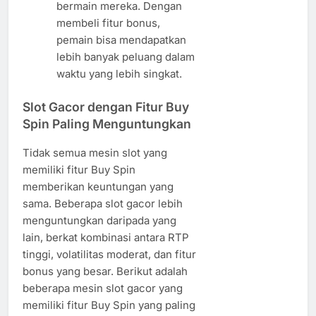
bermain mereka. Dengan
membeli fitur bonus,
pemain bisa mendapatkan
lebih banyak peluang dalam
waktu yang lebih singkat.
Slot Gacor dengan Fitur Buy
Spin Paling Menguntungkan
Tidak semua mesin slot yang
memiliki fitur Buy Spin
memberikan keuntungan yang
sama. Beberapa slot gacor lebih
menguntungkan daripada yang
lain, berkat kombinasi antara RTP
tinggi, volatilitas moderat, dan fitur
bonus yang besar. Berikut adalah
beberapa mesin slot gacor yang
memiliki fitur Buy Spin yang paling