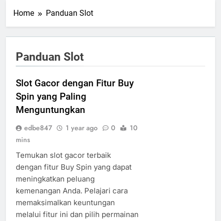
Home
Panduan Slot
Panduan Slot
Slot Gacor dengan Fitur Buy
Spin yang Paling
Menguntungkan
edbe847
1 year ago
0
10
mins
Temukan slot gacor terbaik
dengan fitur Buy Spin yang dapat
meningkatkan peluang
kemenangan Anda. Pelajari cara
memaksimalkan keuntungan
melalui fitur ini dan pilih permainan