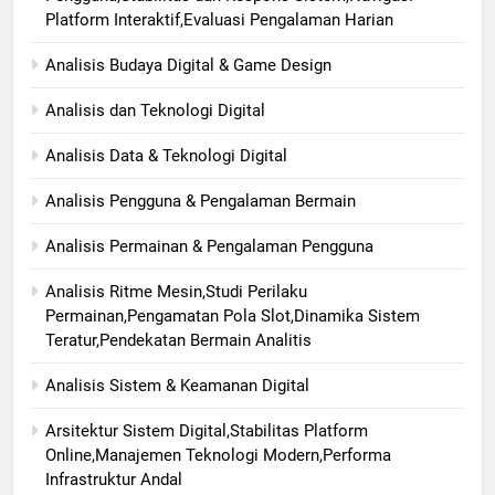
Platform Interaktif,Evaluasi Pengalaman Harian
Analisis Budaya Digital & Game Design
Analisis dan Teknologi Digital
Analisis Data & Teknologi Digital
Analisis Pengguna & Pengalaman Bermain
Analisis Permainan & Pengalaman Pengguna
Analisis Ritme Mesin,Studi Perilaku
Permainan,Pengamatan Pola Slot,Dinamika Sistem
Teratur,Pendekatan Bermain Analitis
Analisis Sistem & Keamanan Digital
Arsitektur Sistem Digital,Stabilitas Platform
Online,Manajemen Teknologi Modern,Performa
Infrastruktur Andal