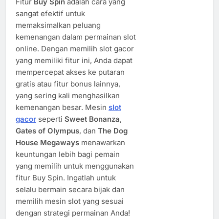
Fitur
Buy Spin
adalah cara yang
sangat efektif untuk
memaksimalkan peluang
kemenangan dalam permainan slot
online. Dengan memilih slot gacor
yang memiliki fitur ini, Anda dapat
mempercepat akses ke putaran
gratis atau fitur bonus lainnya,
yang sering kali menghasilkan
kemenangan besar. Mesin
slot
gacor
seperti
Sweet Bonanza
,
Gates of Olympus
, dan
The Dog
House Megaways
menawarkan
keuntungan lebih bagi pemain
yang memilih untuk menggunakan
fitur Buy Spin. Ingatlah untuk
selalu bermain secara bijak dan
memilih mesin slot yang sesuai
dengan strategi permainan Anda!