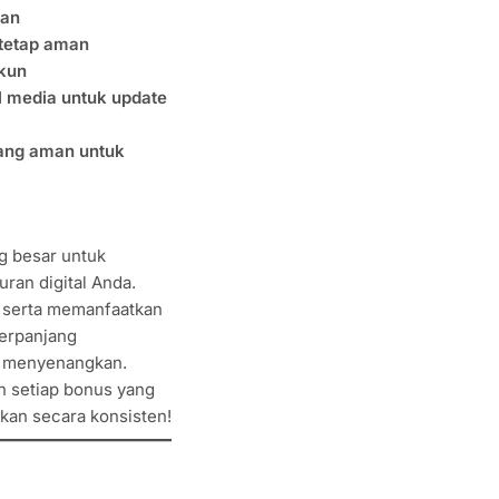
ian
 tetap aman
akun
ial media untuk update
yang aman untuk
ng besar untuk
ran digital Anda.
, serta memanfaatkan
perpanjang
an menyenangkan.
 setiap bonus yang
kan secara konsisten!