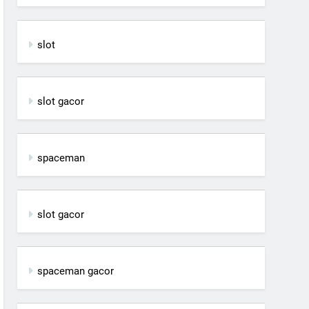
slot
slot gacor
spaceman
slot gacor
spaceman gacor