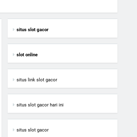
situs slot gacor
slot online
situs link slot gacor
situs slot gacor hari ini
situs slot gacor