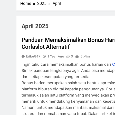
Home
2025
April
April 2025
Panduan Memaksimalkan Bonus Hari
Corlaslot Alternatif
Edbe847
1 Year Ago
0
5 Mins
Ingin tahu cara memaksimalkan bonus harian dari
C
Simak panduan lengkapnya agar Anda bisa mendapa
dari setiap kesempatan yang tersedia.
Bonus harian merupakan salah satu bentuk apresias
platform hiburan digital kepada penggunanya. Corlas
termasuk salah satu platform yang menyediakan p
menarik untuk mendukung kenyamanan dan keseti
Namun, untuk mendapatkan manfaat maksimal dari b
strategi dan pemahaman yang tepat. Dalam artikel in