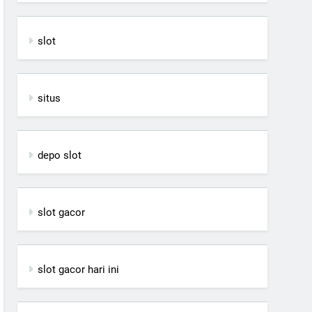
slot
situs
depo slot
slot gacor
slot gacor hari ini