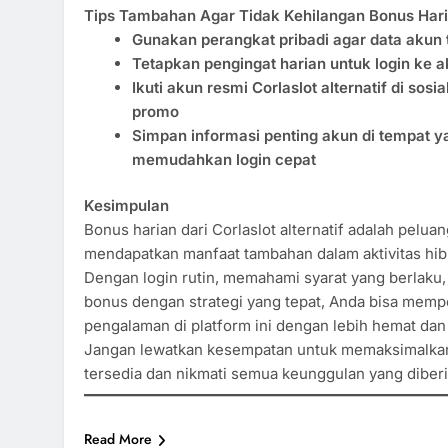
Tips Tambahan Agar Tidak Kehilangan Bonus Har
Gunakan perangkat pribadi agar data akun
Tetapkan pengingat harian untuk login ke 
Ikuti akun resmi Corlaslot alternatif di sos
promo
Simpan informasi penting akun di tempat 
memudahkan login cepat
Kesimpulan
Bonus harian dari Corlaslot alternatif adalah pelua
mendapatkan manfaat tambahan dalam aktivitas hibu
Dengan login rutin, memahami syarat yang berlaku
bonus dengan strategi yang tepat, Anda bisa mem
pengalaman di platform ini dengan lebih hemat d
Jangan lewatkan kesempatan untuk memaksimalkan
tersedia dan nikmati semua keunggulan yang diberi
Read More